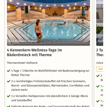
Bad Birnbach, Bayern
Bad St
4 Kennenlern-Wellness-Tage im
2 Tag
Bäderdreieck mit Therme
Therm
Thermenhotel Hofmark
relexa 
TOP WE
4 Tage / 3 Nächte im Wohlfühlhotel mit Bademantelgang zur
Rottal Therme
2 Ta
Büff
3 x reichhaltiges Frühstücksbuffet mit frischen Semmeln,
Wurst- und Käsespezialitäten, Marmeladen, Cornflakes und
1 x 
vielem mehr
Ther
und 
3 x Verwöhn-Halbpension mit abendlichem 3-Gänge-Menü
und Salatbuffet
1 x 
bei 
tägliche Nutzung der Bade- und Saunalandschaft der Rottal