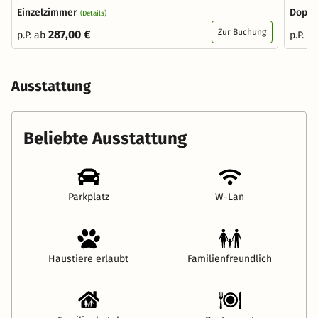
Einzelzimmer
Doppe
(Details)
Zur Buchung
287,00 €
p.P. ab
p.P. a
Ausstattung
Beliebte Ausstattung
Parkplatz
W-Lan
Haustiere erlaubt
Familienfreundlich