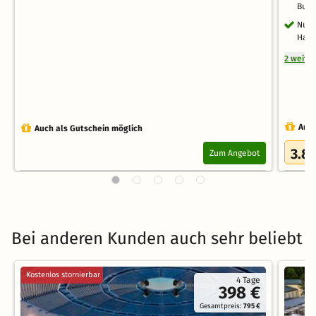
Buff
Nutz
Hall
2 weite
Auch
Auch als Gutschein möglich
3.8
Zum Angebot
Bei anderen Kunden auch sehr beliebt
Kostenlos stornierbar
4 Tage
398 €
Gesamtpreis:
795 €