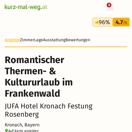
0
+ 18 Fotos
3 Tage
96%
4.7
214 €
/5
Angebot
Zimmer
Lage
Ausstattung
Bewertungen
Romantischer
Thermen- &
Kultururlaub im
Frankenwald
JUFA Hotel Kronach Festung
Rosenberg
Kronach, Bayern
Auf Karte anzeigen