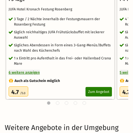
JUFA Hotel Kronach Festung Rosenberg
JUFA Ho
3 Tage / 2 Nächte innerhalb der Festungsmauern der
4 Ta
Rosenberg Festung
Rose
täglich reichhaltiges JUFA Frühstücksbuffet mit leckerer
tägl
Auswahl
Aus
tägliches Abendessen in Form eines 3-Gang-Menüs/Buffets
tägl
nach Wahl des Küchenchefs
nach
1 x Eintritt pro Aufenthalt in das Frei- oder Hallenbad Crana
1 x 
Mare
Mar
6 weitere anzeigen
5 weite
Auch als Gutschein möglich
Auch
4.7
4.7
Zum Angebot
/5.0
/
Weitere Angebote in der Umgebung