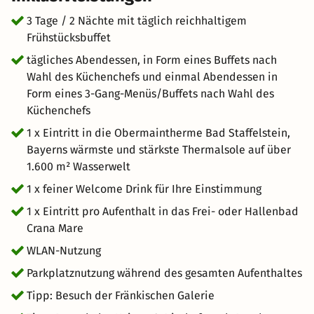
Gänge und erleben Sie Geschichte, die bis ins 13.
Jahrhundert zurückreicht. Am Abend genießen Sie ein
3 Tage / 2 Nächte mit täglich reichhaltigem
abwechslungsreiches Buffet und lassen den Tag
Frühstücksbuffet
gemütlich bei einem Glas Wein oder einem regionalen
tägliches Abendessen, in Form eines Buffets nach
Bier an der Hotelbar ausklingen. Erleben Sie das
Wahl des Küchenchefs und einmal Abendessen in
besondere Flair des JUFA Hotel Festung Rosenberg
Form eines 3-Gang-Menüs/Buffets nach Wahl des
Kronach und freuen Sie sich auf eine entspannte Auszeit
Küchenchefs
im idyllischen Frankenwald.
1 x Eintritt in die Obermaintherme Bad Staffelstein,
Bayerns wärmste und stärkste Thermalsole auf über
1.600 m² Wasserwelt
1 x feiner Welcome Drink für Ihre Einstimmung
1 x Eintritt pro Aufenthalt in das Frei- oder Hallenbad
Crana Mare
WLAN-Nutzung
Parkplatznutzung während des gesamten Aufenthaltes
Tipp: Besuch der Fränkischen Galerie