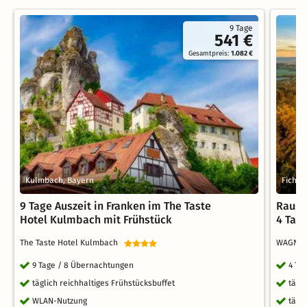
9 Tage
541 €
Gesamtpreis:
1.082 €
Kulmbach, Bayern
Fichte
9 Tage Auszeit in Franken im The Taste
Raus a
Hotel Kulmbach mit Frühstück
4 Tag
The Taste Hotel Kulmbach
WAGNER
9 Tage / 8 Übernachtungen
4 Ta
täglich reichhaltiges Frühstücksbuffet
tägl
WLAN-Nutzung
tägl