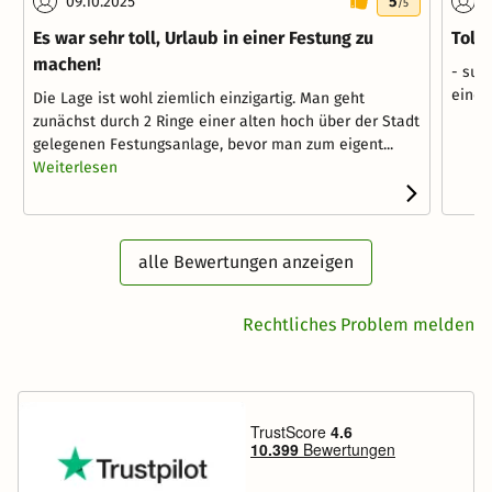
09.10.2025
5
1
/5
Es war sehr toll, Urlaub in einer Festung zu
Toll
machen!
- sup
einer
Die Lage ist wohl ziemlich einzigartig. Man geht
zunächst durch 2 Ringe einer alten hoch über der Stadt
gelegenen Festungsanlage, bevor man zum eigent...
Weiterlesen
alle Bewertungen anzeigen
Rechtliches Problem melden