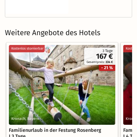
Weitere Angebote des Hotels
Kostenlos stornierbar
Kostenl
3 Tage
167 €
Gesamtpreis:
334 €
- 21 %
Kronach, Bayern
Kronac
Familienurlaub in der Festung Rosenberg
Famil
I 3 Tage
I 4 Ta