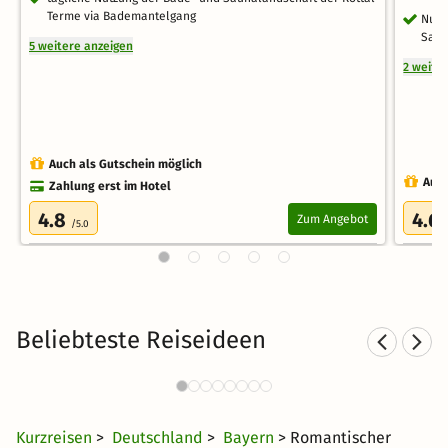
Terme via Bademantelgang
Nutz
Saun
5 weitere anzeigen
2 weite
Auch als Gutschein möglich
Auch
Zahlung erst im Hotel
4.8
4.6
Zum Angebot
/5.0
Beliebteste Reiseideen
Romantische Hotels in Franken
Rom
432 Angebote
54 €
ab
Kurzreisen
>
Deutschland
>
Bayern
> Romantischer