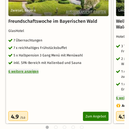
Zwiesel, Bayern
Lindbe
Freundschaftswoche im Bayerischen Wald
Welln
Wald
GlasHotel
Hotel 
7 Übernachtungen
3 Ta
7 x reichhaltiges Frühstücksbuffet
Früh
5 x Halbpension 3 Gang Menü mit Menüwahl
2 x 
inkl. SPA-Bereich mit Hallenbad und Sauna
Wahl
6 weitere anzeigen
1 x 
zur 
1 x 
Ents
6 weite
Auch
4.9
4.1
Zum Angebot
/5.0
/