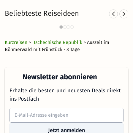
Beliebteste Reiseideen
Kurzurlaub in den Bergen
Fa
4448 Angebote
40 €
ab
Kurzreisen
>
Tschechische Republik
> Auszeit im
Böhmerwald mit Frühstück - 3 Tage
Newsletter abonnieren
Erhalte die besten und neuesten Deals direkt
ins Postfach
Jetzt anmelden