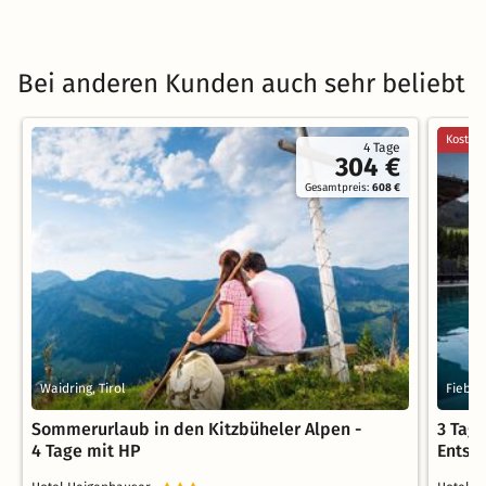
Bei anderen Kunden auch sehr beliebt
Kostenl
4 Tage
304 €
Gesamtpreis:
608 €
Waidring, Tirol
Fieber
Sommerurlaub in den Kitzbüheler Alpen -
3 Tag
4 Tage mit HP
Entsp