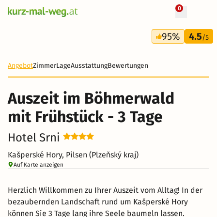
0
+ 4 Fotos
3 Tage
95%
4.5
68 €
/5
-38%
Angebot
Zimmer
Lage
Ausstattung
Bewertungen
Auszeit im Böhmerwald
mit Frühstück - 3 Tage
Hotel Srni
Kašperské Hory, Pilsen (Plzeňský kraj)
Auf Karte anzeigen
Herzlich Willkommen zu Ihrer Auszeit vom Alltag! In der
bezaubernden Landschaft rund um Kašperské Hory
können Sie 3 Tage lang ihre Seele baumeln lassen.