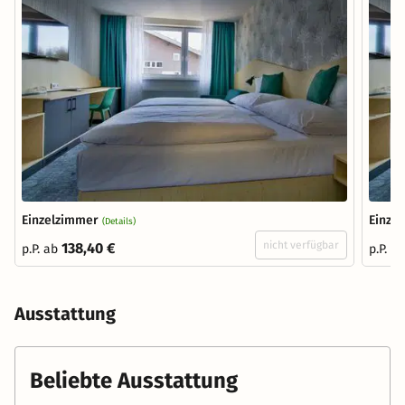
Einzelzimmer
Einze
(Details)
nicht verfügbar
138,40 €
p.P. ab
p.P. a
Ausstattung
Beliebte Ausstattung