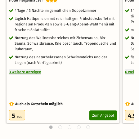
Hotel Heigenhauser
Hotel A
4 Tage / 3 Nächte im gemütlichen Doppelzimmer
3 Ta
tägl
täglich Halbpension mit reichhaltigen Frühstücksbuffet mit
Prod
regionalen Produkten sowie 3-Gang-Abend-Wahlmenü mit
frischem Salatbuffet
mehr
Nutzung des Wellnessbereiches mit Zirbensauna, Bio-
Nutz
Sauna, Schwallbrause, Kneippschlauch, Tropendusche und
Damp
Ruheraum,
Saun
Nutzung des naturbelassenen Schwimmteichs und der
flau
Liegen (nach Verfügbarkeit)
Leih
3 weitere anzeigen
6 weite
Auch als Gutschein möglich
Auch
5
4.9
Zum Angebot
/5.0