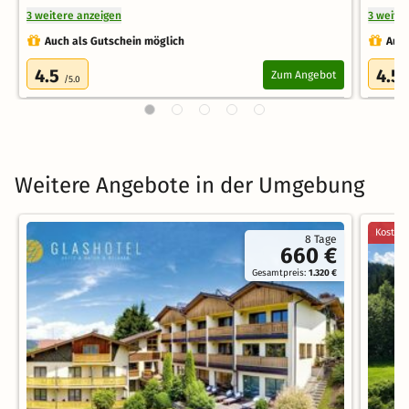
3 weitere anzeigen
3 weite
Auch als Gutschein möglich
Auch
4.5
4.5
Zum Angebot
/5.0
Weitere Angebote in der Umgebung
Kostenl
8 Tage
660 €
Gesamtpreis:
1.320 €