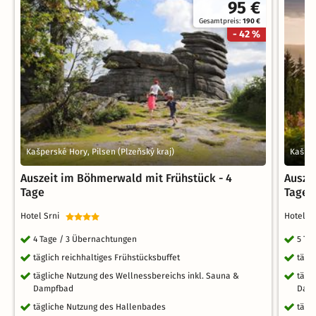
95 €
Gesamtpreis:
190 €
- 42 %
Kašperské Hory, Pilsen (Plzeňský kraj)
Kašper
Auszeit im Böhmerwald mit Frühstück - 4
Ausze
Tage
Tage
Hotel Srni
Hotel 
4 Tage / 3 Übernachtungen
5 Ta
täglich reichhaltiges Frühstücksbuffet
tägl
tägliche Nutzung des Wellnessbereichs inkl. Sauna &
tägl
Dampfbad
Dam
tägliche Nutzung des Hallenbades
tägl