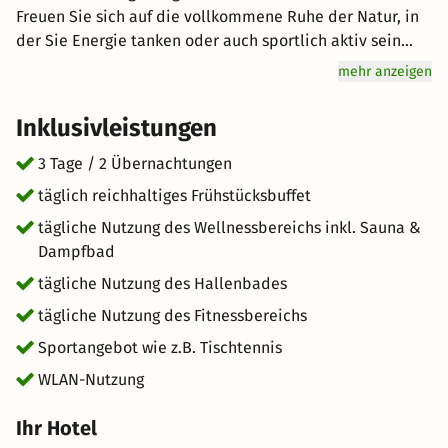
Freuen Sie sich auf die vollkommene Ruhe der Natur, in
der Sie Energie tanken oder auch sportlich aktiv sein
können. Nutzen Sie die einzigartige Umgebung für
mehr anzeigen
Radtouren und Wanderungen. Genuss wird hier groß
geschrieben: Starten Sie mit einem reichhaltigen
Inklusivleistungen
Frühstücksbuffet für Genießer vital in den Tag. Freuen Sie
sich auf hervorragenden Service und eine entspannte
3 Tage / 2 Übernachtungen
Atmosphäre für einen einzigartigen Urlaub. kurz-mal-
täglich reichhaltiges Frühstücksbuffet
weg.de wünscht Ihnen einen großartigen Aufenthalt im
tägliche Nutzung des Wellnessbereichs inkl. Sauna &
schönen Kašperské Hory.
Dampfbad
tägliche Nutzung des Hallenbades
tägliche Nutzung des Fitnessbereichs
Sportangebot wie z.B. Tischtennis
WLAN-Nutzung
Ihr Hotel