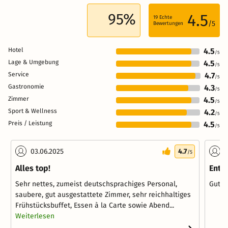
95%
4.5
19
Echte
/5
Bewertungen
Hotel
4.5
/5
Lage & Umgebung
4.5
/5
Service
4.7
/5
Gastronomie
4.3
/5
Zimmer
4.5
/5
Sport & Wellness
4.2
/5
Preis / Leistung
4.5
/5
03.06.2025
4.7
3
/5
Alles top!
Ents
Sehr nettes, zumeist deutschsprachiges Personal,
Gutes
saubere, gut ausgestattete Zimmer, sehr reichhaltiges
Frühstücksbuffet, Essen à la Carte sowie Abend...
Weiterlesen