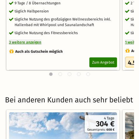
9 Tage / 8 Übernachtungen
2 Ta
täglich Halbpension
tägl
tägliche Nutzung des großzügigen Wellnessbereichs inkl.
tägl
Hallenbad mit Whirlpool und Saunalandschaft
Hall
tägliche Nutzung des Fitnessbereichs
tägl
3 weitere anzeigen
1 weite
Auch
Auch als Gutschein möglich
4.5
Zum Angebot
Bei anderen Kunden auch sehr beliebt
4 Tage
304 €
Gesamtpreis:
608 €