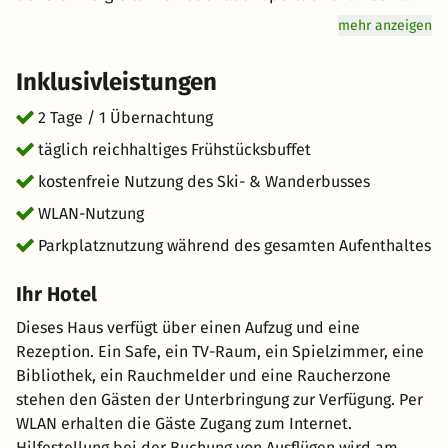
können. Nutzen Sie die einzigartige Umgebung für
mehr anzeigen
Radtouren und Wanderungen. Genuss wird hier groß
geschrieben: Starten Sie mit einem reichhaltigen
Inklusivleistungen
Frühstücksbuffet für Genießer vital in den Tag. Freuen Sie
sich auf hervorragenden Service und eine entspannte
2 Tage / 1 Übernachtung
Atmosphäre für einen einzigartigen Urlaub. kurz-mal-
täglich reichhaltiges Frühstücksbuffet
weg.de wünscht Ihnen einen großartigen Aufenthalt im
kostenfreie Nutzung des Ski- & Wanderbusses
schönen Reith bei Seefeld.
WLAN-Nutzung
Parkplatznutzung während des gesamten Aufenthaltes
Ihr Hotel
Dieses Haus verfügt über einen Aufzug und eine
Rezeption. Ein Safe, ein TV-Raum, ein Spielzimmer, eine
Bibliothek, ein Rauchmelder und eine Raucherzone
stehen den Gästen der Unterbringung zur Verfügung. Per
WLAN erhalten die Gäste Zugang zum Internet.
Hilfestellung bei der Buchung von Ausflügen wird am