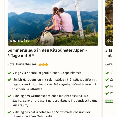
Waidring, Tirol
Gosla
Sommerurlaub in den Kitzbüheler Alpen -
3 Tag
4 Tage mit HP
mit F
Hotel Heigenhauser
CAREA R
4 Tage / 3 Nächte im gemütlichen Doppelzimmer
3 Ta
täglich Halbpension mit reichhaltigen Frühstücksbuffet mit
tägl
regionalen Produkten sowie 3-Gang-Abend-Wahlmenü mit
tägl
frischem Salatbuffet
Park
Nutzung des Wellnessbereiches mit Zirbensauna, Bio-
Sauna, Schwallbrause, Kneippschlauch, Tropendusche und
1 weite
Ruheraum,
Nutzung des naturbelassenen Schwimmteichs und der
Liegen (nach Verfügbarkeit)