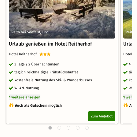
Reith bei Seefeld, Tirol
Reith b
Urlaub genießen im Hotel Reitherhof
Urlau
Hotel Reitherhof
Hotel R
3 Tage / 2 Übernachtungen
4 Ta
täglich reichhaltiges Frühstücksbuffet
tägl
kostenfreie Nutzung des Ski- & Wanderbusses
kost
WLAN-Nutzung
WLA
1 weitere anzeigen
1 weite
Auch als Gutschein möglich
Auch
Zum Angebot