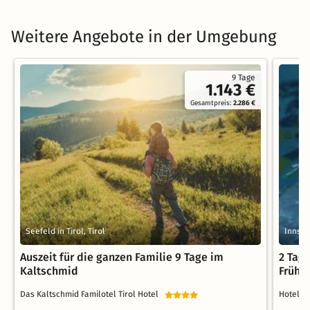
Weitere Angebote in der Umgebung
9 Tage
1.143 €
Gesamtpreis:
2.286 €
Seefeld in Tirol, Tirol
Innsbr
Auszeit für die ganzen Familie 9 Tage im
2 Tag
Kaltschmid
Frühs
Das Kaltschmid Familotel Tirol Hotel
Hotel 