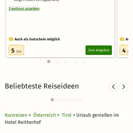
3 weitere anzeigen
Auch als Gutschein möglich
Auch
5
4
Zum Angebot
/5.0
/5.0
Beliebteste Reiseideen
Kurzurlaub in den Bergen
4417 Angebote
25 €
ab
Kurzreisen
>
Österreich
>
Tirol
> Urlaub genießen im
Hotel Reitherhof