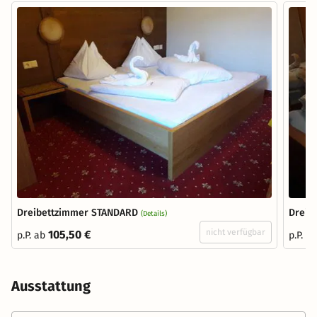
Dreibettzimmer STANDARD
Dreib
(Details)
nicht verfügbar
105,50 €
p.P. ab
p.P. a
Ausstattung