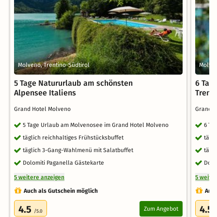
Molveno, Trentino-Südtirol
Molven
5 Tage Natururlaub am schönsten
6 Tage
Alpensee Italiens
Trent
Grand Hotel Molveno
Grand 
5 Tage Urlaub am Molvenosee im Grand Hotel Molveno
6 Ta
täglich reichhaltiges Frühstücksbuffet
tägl
täglich 3-Gang-Wahlmenü mit Salatbuffet
tägl
Dolomiti Paganella Gästekarte
Dolo
5 weitere anzeigen
5 weite
Auch als Gutschein möglich
Auch
4.5
4.5
Zum Angebot
/5.0