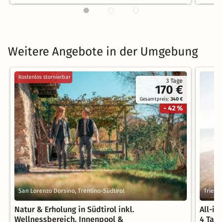
Weitere Angebote in der Umgebung
Kostenlos stornierbar
3 Tage
170 €
Gesamtpreis:
340 €
- 42 %
San Lorenzo Dorsino, Trentino-Südtirol
Trient
Natur & Erholung in Südtirol inkl.
All-i
Wellnessbereich, Innenpool &
4 Tag