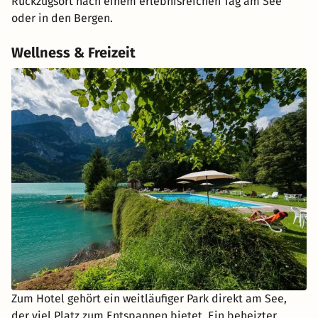
Rückzugsort nach einem erlebnisreichen Tag am See
oder in den Bergen.
Wellness & Freizeit
Zum Hotel gehört ein weitläufiger Park direkt am See,
der viel Platz zum Entspannen bietet. Ein beheizter