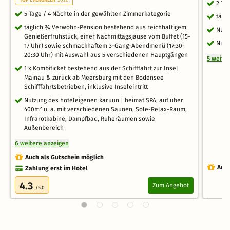
2 Ta
5 Tage / 4 Nächte in der gewählten Zimmerkategorie
tägl
täglich ¾ Verwöhn-Pension bestehend aus reichhaltigem
Nutz
Genießerfrühstück, einer Nachmittagsjause vom Buffet (15-
Nutz
17 Uhr) sowie schmackhaftem 3-Gang-Abendmenü (17:30-
20:30 Uhr) mit Auswahl aus 5 verschiedenen Hauptgängen
5 weite
1 x Kombiticket bestehend aus der Schifffahrt zur Insel
Mainau & zurück ab Meersburg mit den Bodensee
Schifffahrtsbetrieben, inklusive Inseleintritt
Nutzung des hoteleigenen karuun | heimat SPA, auf über
400m² u. a. mit verschiedenen Saunen, Sole-Relax-Raum,
Infrarotkabine, Dampfbad, Ruheräumen sowie
Außenbereich
6 weitere anzeigen
Auch als Gutschein möglich
Auch
Zahlung erst im Hotel
4.3
Zum Angebot
/5.0