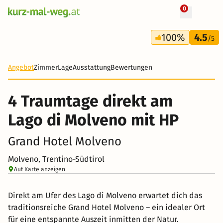
0
+ 12 Fotos
4 Tage
100%
4.5
229 €
/5
-27%
Angebot
Zimmer
Lage
Ausstattung
Bewertungen
4 Traumtage direkt am
Lago di Molveno mit HP
Grand Hotel Molveno
Molveno, Trentino-Südtirol
Auf Karte anzeigen
Direkt am Ufer des Lago di Molveno erwartet dich das
traditionsreiche Grand Hotel Molveno – ein idealer Ort
für eine entspannte Auszeit inmitten der Natur.