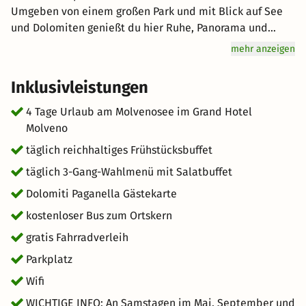
Umgeben von einem großen Park und mit Blick auf See
und Dolomiten genießt du hier Ruhe, Panorama und
Erholung. Du übernachtest in gemütlichen Zimmern und
mehr anzeigen
startest den Tag mit einem reichhaltigen Frühstück, bei
schönem Wetter auf der Terrasse mit Seeblick. Der
Inklusivleistungen
beheizte Außenpool, der private Seezugang und die
großzügigen Außenflächen laden zum Abschalten ein.
4 Tage Urlaub am Molvenosee im Grand Hotel
Spaziergänge rund um den See, Ausflüge ins Ortszentrum
Molveno
oder Aktivitäten in den Bergen sorgen für Abwechslung.
täglich reichhaltiges Frühstücksbuffet
Perfekt für alle, die kurz mal weg wollen und Natur,
täglich 3-Gang-Wahlmenü mit Salatbuffet
Wasser und Ruhe schätzen.
Dolomiti Paganella Gästekarte
kostenloser Bus zum Ortskern
gratis Fahrradverleih
Parkplatz
Wifi
WICHTIGE INFO: An Samstagen im Mai, September und