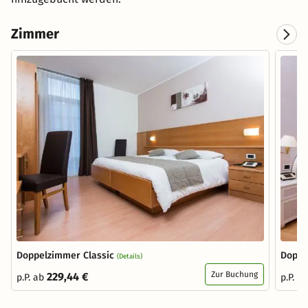
Zimmer
Doppelzimmer Classic
Doppe
(Details)
Zur Buchung
229,44 €
p.P. ab
p.P. a