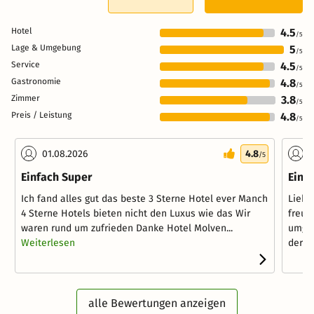
Hotel
4.5
/5
Lage & Umgebung
5
/5
Service
4.5
/5
Gastronomie
4.8
/5
Zimmer
3.8
/5
Preis / Leistung
4.8
/5
01.08.2026
4.8
2
/5
Einfach Super
Ein 
Ich fand alles gut das beste 3 Sterne Hotel ever Manch
Liebe
4 Sterne Hotels bieten nicht den Luxus wie das Wir
freun
waren rund um zufrieden Danke Hotel Molven...
umges
Weiterlesen
der ...
alle Bewertungen anzeigen