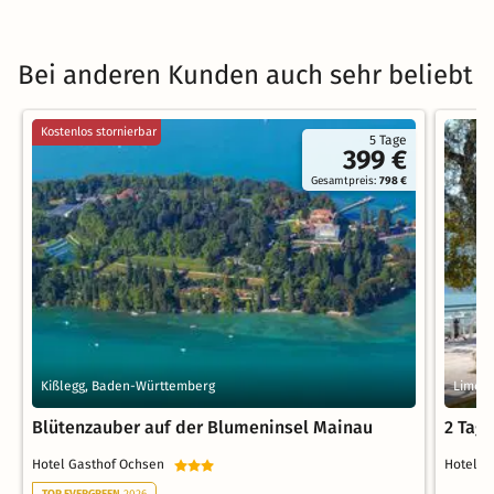
Bei anderen Kunden auch sehr beliebt
Kostenlos stornierbar
5 Tage
399 €
Gesamtpreis:
798 €
Kißlegg, Baden-Württemberg
Limone
Blütenzauber auf der Blumeninsel Mainau
2 Tag
Hotel Gasthof Ochsen
Hotel C
TOP EVERGREEN
2026