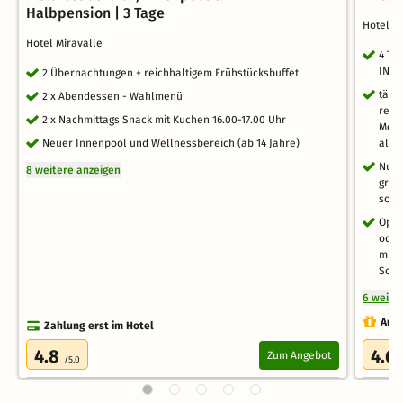
Halbpension | 3 Tage
Hotel 
Hotel Miravalle
4 Ta
INCL
2 Übernachtungen + reichhaltigem Frühstücksbuffet
tägl
2 x Abendessen - Wahlmenü
reic
2 x Nachmittags Snack mit Kuchen 16.00-17.00 Uhr
Menü
Neuer Innenpool und Wellnessbereich (ab 14 Jahre)
als 
Nutz
8 weitere anzeigen
groß
sowi
Open
oder
mit 
Scho
6 weite
Auch
Zahlung erst im Hotel
4.8
4.6
Zum Angebot
/5.0