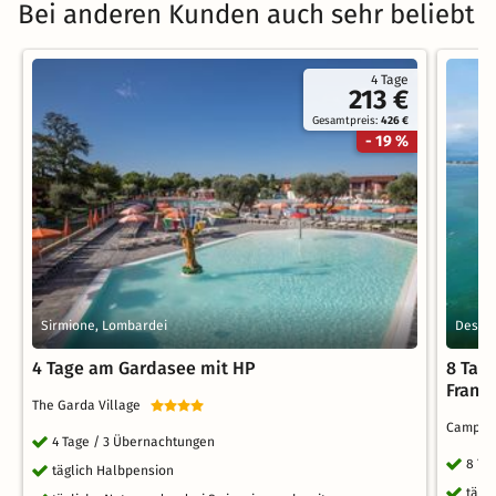
Bei anderen Kunden auch sehr beliebt
4 Tage
213 €
Gesamtpreis:
426 €
- 19 %
Sirmione, Lombardei
Desen
4 Tage am Gardasee mit HP
8 Tag
Franc
The Garda Village
Camping
4 Tage / 3 Übernachtungen
8 Ta
täglich Halbpension
tägl