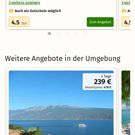
3 weitere anzeigen
3 weite
Auch als Gutschein möglich
Auch
4.5
4.5
Zum Angebot
/5.0
Weitere Angebote in der Umgebung
4 Tage
239 €
Gesamtpreis:
478 €