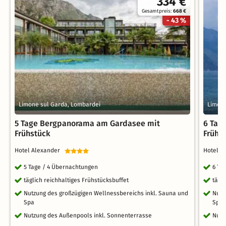
334 €
Gesamtpreis:
668 €
- 43 %
Limone sul Garda, Lombardei
Limone
5 Tage Bergpanorama am Gardasee mit
6 Tag
Frühstück
Frühs
Hotel Alexander
Hotel 
5 Tage / 4 Übernachtungen
6 Ta
täglich reichhaltiges Frühstücksbuffet
tägl
Nutzung des großzügigen Wellnessbereichs inkl. Sauna und
Nutz
Spa
Spa
Nutzung des Außenpools inkl. Sonnenterrasse
Nutz