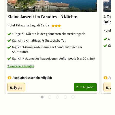
Gargnano, Lombardei
Malces
Kleine Auszeit im Paradies - 3 Nächte
4 Tag
Baldo
Hotel Palazzina Lago di Garda
Hotel 
4 Tage / 3 Nächte in der gebuchten Zimmerkategorie
4 Ta
täglich reichhaltiges Frühstücksbuffet
tägl
täglich 3-Gang-Wahlmenü am Abend mit frischem
Salatbuffet
täglich Nutzung des hauseigenen Außenpools (ca. 20 x 8m)
2 weitere anzeigen
Auch als Gutschein möglich
Auch
4.6
4
Zum Angebot
/5.0
/5.0