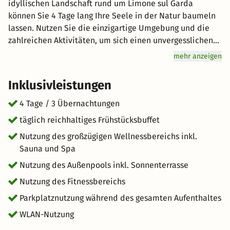
idyllischen Landschaft rund um Limone sul Garda
können Sie 4 Tage lang Ihre Seele in der Natur baumeln
lassen. Nutzen Sie die einzigartige Umgebung und die
zahlreichen Aktivitäten, um sich einen unvergesslichen
Tag mit Ihrem Partner oder der gesamten Familie zu
mehr anzeigen
machen. Erkunden Sie die vielen Sehenswürdigkeiten
oder vergnügen Sie sich am See. In Limone sul Garda hat
Inklusivleistungen
jeder seinen Spaß. Genuss wird hier groß geschrieben:
Starten Sie mit einem reichhaltigen Frühstücksbuffet für
4 Tage / 3 Übernachtungen
Genießer vital in den Tag. Freuen Sie sich auf
täglich reichhaltiges Frühstücksbuffet
hervorragenden Service und eine entspannte
Nutzung des großzügigen Wellnessbereichs inkl.
Atmosphäre für einen einzigartigen Urlaub. kurz-mal-
Sauna und Spa
weg.de wünscht Ihnen einen großartigen Aufenthalt im
schönen Limone sul Garda
Nutzung des Außenpools inkl. Sonnenterrasse
Nutzung des Fitnessbereichs
Parkplatznutzung während des gesamten Aufenthaltes
WLAN-Nutzung