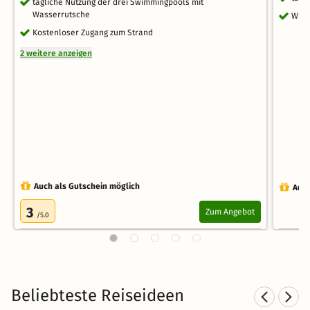
tägliche Nutzung der drei Swimmingpools mit
Wasserrutsche
WLA
Kostenloser Zugang zum Strand
2 weitere anzeigen
Auch als Gutschein möglich
Auch
3
Zum Angebot
/5.0
Beliebteste Reiseideen
Kurzurlaub am See