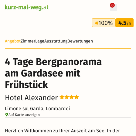
0
4 Tage
100%
4.5
250 €
/5
-43%
Angebot
Zimmer
Lage
Ausstattung
Bewertungen
4 Tage Bergpanorama
am Gardasee mit
Frühstück
Hotel Alexander
Limone sul Garda, Lombardei
Auf Karte anzeigen
Herzlich Willkommen zu Ihrer Auszeit am See! In der