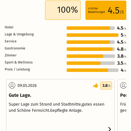
100%
4.5
4
Echte
/5
Bewertungen
Hotel
4.5
/5
Lage & Umgebung
5
/5
Service
4.5
/5
Gastronomie
4.8
/5
Zimmer
3.8
/5
Sport & Wellness
3.5
/5
Preis / Leistung
4
/5
09.05.2026
3.8
0
/5
Gute Lage.
Perf
Super Lage zum Strand und Stadtmitte,gutes essen
Frühs
und Schöne Fernsicht.Gepflegte Anlage.
gemac