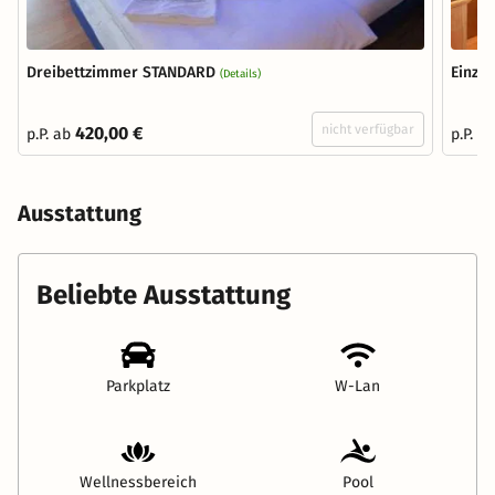
Dreibettzimmer STANDARD
Einze
(Details)
nicht verfügbar
420,00 €
p.P. ab
p.P. a
Ausstattung
Beliebte Ausstattung
Parkplatz
W-Lan
Wellnessbereich
Pool