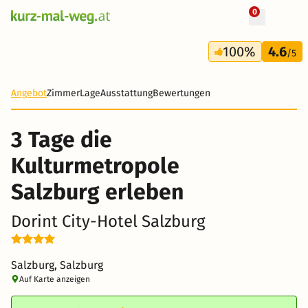
0
+ 6 Fotos
100%
4.6
/5
Angebot
Zimmer
Lage
Ausstattung
Bewertungen
3 Tage die
Kulturmetropole
Salzburg erleben
Dorint City-Hotel Salzburg
Salzburg, Salzburg
Auf Karte anzeigen