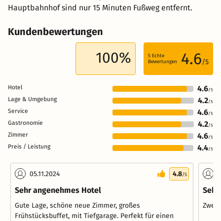
Hauptbahnhof sind nur 15 Minuten Fußweg entfernt.
Kundenbewertungen
100%
4.6
5
Echte
/5
Bewertungen
Hotel
4.6
/5
Lage & Umgebung
4.2
/5
Service
4.6
/5
Gastronomie
4.2
/5
Zimmer
4.6
/5
Preis / Leistung
4.4
/5
05.11.2024
4.8
2
/5
Sehr angenehmes Hotel
Sehr
Gute Lage, schöne neue Zimmer, großes
Zweck
Frühstücksbuffet, mit Tiefgarage. Perfekt für einen