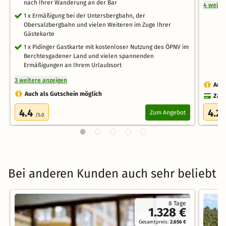
nach Ihrer Wanderung an der Bar
4 weite
1 x Ermäßigung bei der Untersbergbahn, der
Obersalzbergbahn und vielen Weiteren im Zuge Ihrer
Gästekarte
1 x Pidinger Gastkarte mit kostenloser Nutzung des ÖPNV im
Berchtesgadener Land und vielen spannenden
Ermäßigungen an Ihrem Urlaubsort
3 weitere anzeigen
Auch
Auch als Gutschein möglich
Zahl
4.4
4.2
Zum Angebot
/5.0
/
Bei anderen Kunden auch sehr beliebt
8 Tage
1.328 €
Gesamtpreis:
2.656 €