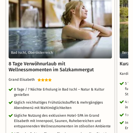
Bad Ischl, Oberösterreich
Bergis
8 Tage Verwöhnurlaub mit
Kurzu
Wellnessmomenten im Salzkammergut
Kardina
Grand Elisabeth
5 Ta
fußl
8 Tage / 7 Nächte Erholung in Bad Ischl – Natur & Kultur
Stad
genießen
4 x 
täglich reichhaltiges Frühstücksbuffet & mehrgängiges
in d
Abendmenü mit Wahlmöglichkeiten
1 x 
tägliche Nutzung des exklusiven Hotel-SPA im Grand
Elisabeth mit Innenpool, Saunen, Ruhebereichen und
Info
entspannenden Wellnessmomenten im stilvollen Ambiente
Erku