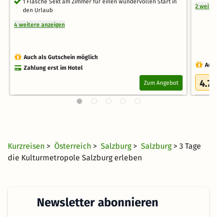
1 Flasche Sekt am Zimmer für einen wundervollen Start in
2 weite
den Urlaub
4 weitere anzeigen
Auch als Gutschein möglich
Auch
Zahlung erst im Hotel
4.7
Zum Angebot
/
Kurzreisen
>
Österreich
>
Salzburg
>
Salzburg
> 3 Tage
die Kulturmetropole Salzburg erleben
Newsletter abonnieren