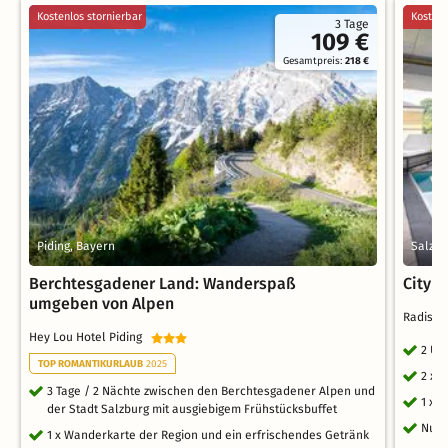
Kostenlos stornierbar
Kostenl
3 Tage
109 €
Gesamtpreis:
218 €
Piding, Bayern
Salzbu
Berchtesgadener Land: Wanderspaß
City T
umgeben von Alpen
Radisso
Hey Lou Hotel Piding
2 Üb
TOP ROMANTIKURLAUB
2025
2 x 
3 Tage / 2 Nächte zwischen den Berchtesgadener Alpen und
1 x 
der Stadt Salzburg mit ausgiebigem Frühstücksbuffet
Nutz
1 x Wanderkarte der Region und ein erfrischendes Getränk