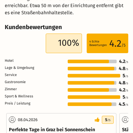
erreichbar. Etwa 50 m von der Einrichtung entfernt gibt
es eine Straßenbahnhaltestelle.
Kundenbewertungen
100%
4.2
4
Echte
/5
Bewertungen
Hotel
4.2
/5
Lage & Umgebung
4.8
/5
Service
5
/5
Gastronomie
4.8
/5
Zimmer
4.2
/5
Sport & Wellness
5
/5
Preis / Leistung
4.5
/5
08.04.2026
5
0
/5
Perfekte Tage in Graz bei Sonnenschein
Städ