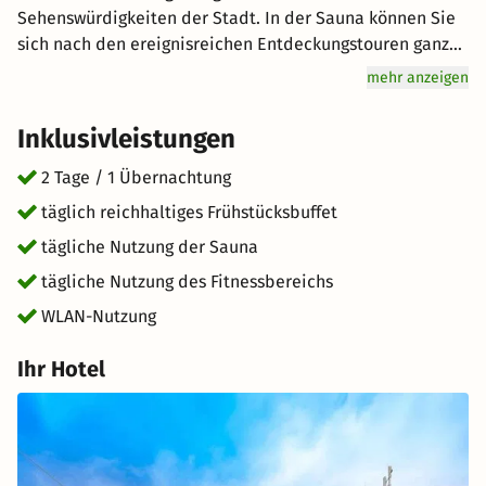
Sehenswürdigkeiten der Stadt. In der Sauna können Sie
sich nach den ereignisreichen Entdeckungstouren ganz
entspannt zurücklehnen. Genuss wird hier groß
mehr anzeigen
geschrieben: Starten Sie mit einem reichhaltigen
Frühstücksbuffet für Genießer vital in den Tag. Freuen Sie
Inklusivleistungen
sich auf hervorragenden Service und eine entspannte
Atmosphäre für einen unvergesslichen Urlaub. kurz-mal-
2 Tage / 1 Übernachtung
weg.de wünscht Ihnen einen tollen Aufenthalt im
täglich reichhaltiges Frühstücksbuffet
schönen Graz.
tägliche Nutzung der Sauna
tägliche Nutzung des Fitnessbereichs
WLAN-Nutzung
Ihr Hotel