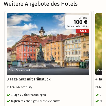
Weitere Angebote des Hotels
3 Tage
100 €
Gesamtpreis:
200 €
- 58 %
Graz, Steiermark
Graz, 
3 Tage Graz mit Frühstück
4 Tag
PLAZA INN Graz City
PLAZA I
3 Tage / 2 Übernachtungen
4 Ta
täglich reichhaltiges Frühstücksbuffet
tägl