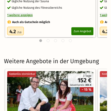
tägliche Nutzung der Sauna
tägl
tägliche Nutzung des Fitnessbereichs
tägl
1 weitere anzeigen
1 weite
Auch als Gutschein möglich
Auch
4.2
4.2
Zum Angebot
/5.0
/
Weitere Angebote in der Umgebung
Kostenlos stornierbar
Kostenl
3 Tage
152 €
Gesamtpreis:
304 €
- 15 %