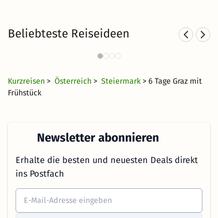
Beliebteste Reiseideen
Familienurlaub in den Bergen
Fa
4098 Angebote
37 €
ab
Kurzreisen
>
Österreich
>
Steiermark
> 6 Tage Graz mit
Frühstück
Newsletter abonnieren
Erhalte die besten und neuesten Deals direkt
ins Postfach