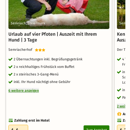
Semriach, Steiermark
Semria
Urlaub auf vier Pfoten | Auszeit mit Ihrem
Kenne
Hund | 3 Tage
Ausze
Semriacherhof
Der Tra
2 Übernachtungen inkl. Begrüßungsgetränk
4 Tag
Früh
2 x reichhaltiges Frühstück vom Buffet
inkl
2 x steirisches 3-Gang-Menü
Saun
inkl. Ihr Hund nächtigt ohne Gebühr
Loun
inkl
6 weitere anzeigen
Park
2 weite
Auch
Zahlung erst im Hotel
Zahl