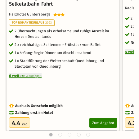
Selketalbahn-Fahrt
Radisso
HarzHotel Güntersberge
2 Üb
TOP ROMANTIKURLAUB
2023
2 x 
2 Übernachtungen als erholsame und ruhige Auszeit im
1 x 
Herzen Deutschlands
Nutz
2 x reichhaltiges Schlemmer-Frühstück vom Buffet
4 weite
1 x 4-Gang-Regio-Dinner am Abschlussabend
1 x Stadtführung der Welterbestadt Quedlinburg und
Stadtplan von Quedlinburg
6 weitere anzeigen
Auch als Gutschein möglich
Auch
Zahlung erst im Hotel
Zahl
4.4
4.2
Zum Angebot
/5.0
/