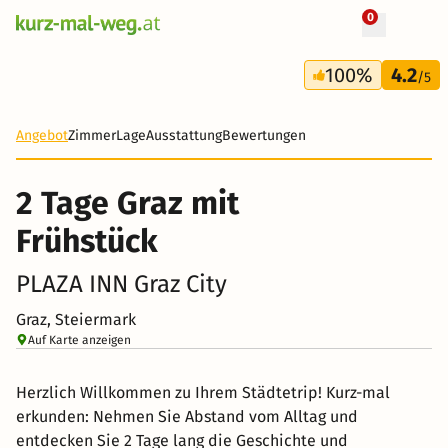
0
+ 84 Fotos
2 Tage
100%
4.2
60 €
/5
-50%
Angebot
Zimmer
Lage
Ausstattung
Bewertungen
2 Tage Graz mit
Frühstück
PLAZA INN Graz City
Graz, Steiermark
Auf Karte anzeigen
Herzlich Willkommen zu Ihrem Städtetrip! Kurz-mal
erkunden: Nehmen Sie Abstand vom Alltag und
entdecken Sie 2 Tage lang die Geschichte und