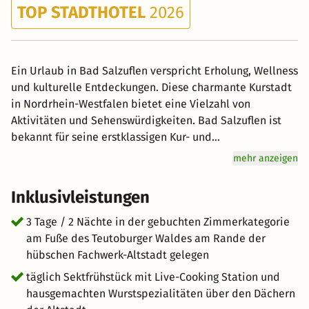
TOP STADTHOTEL
2026
Ein Urlaub in Bad Salzuflen verspricht Erholung, Wellness
und kulturelle Entdeckungen. Diese charmante Kurstadt
in Nordrhein-Westfalen bietet eine Vielzahl von
Aktivitäten und Sehenswürdigkeiten. Bad Salzuflen ist
bekannt für seine erstklassigen Kur- und
Wellnessangebote. Tauchen Sie ein in die entspannende
mehr anzeigen
Atmosphäre der Thermalbäder und genießen Sie
wohltuende Anwendungen wie Massagen, Packungen und
Inklusivleistungen
Inhalationen. Lassen Sie den Stress des Alltags hinter
sich und tanken Sie neue Energie. Spazieren Sie durch
3 Tage / 2 Nächte in der gebuchten Zimmerkategorie
die malerische Altstadt von Bad Salzuflen und
am Fuße des Teutoburger Waldes am Rande der
bewundern Sie die gut erhaltenen Fachwerkhäuser,
hübschen Fachwerk-Altstadt gelegen
engen Gassen und gemütlichen Plätze. Besuchen Sie den
täglich Sektfrühstück mit Live-Cooking Station und
Marktplatz mit dem historischen Rathaus und erkunden
hausgemachten Wurstspezialitäten über den Dächern
Sie die verschiedenen Geschäfte, Cafés und Restaurants.