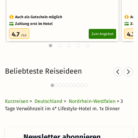
Auch als Gutschein möglich
Auch
Zahlung erst im Hotel
Zahl
4.7
4.3
Zum Angebot
/5.0
/
Beliebteste Reiseideen
Well
Wellnesshotels in Bad Salzuflen
9 Angebote
85 €
ab
Kurzreisen
>
Deutschland
>
Nordrhein-Westfalen
> 3
Tage Verwöhnzeit im 4* Lifestyle-Hotel m. 1x Dinner
Newsletter abonnieren