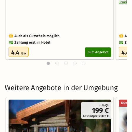
3 weite
Auch als Gutschein möglich
Auch
Zahlung erst im Hotel
Zahl
4.4
4.4
Zum Angebot
/5.0
Weitere Angebote in der Umgebung
Kostenl
3 Tage
199 €
Gesamtpreis:
398 €