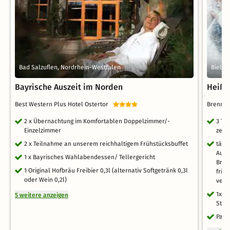
Bad Salzuflen, Nordrhein-Westfalen
Bielef
Bayrische Auszeit im Norden
Heiße
Best Western Plus Hotel Ostertor
Brenne
2 x Übernachtung im Komfortablen Doppelzimmer/-
3 Ta
Einzelzimmer
zent
2 x Teilnahme an unserem reichhaltigem Frühstücksbuffet
tägl
Ausw
1 x Bayrisches Wahlabendessen/ Tellergericht
Bröt
1 Original Hofbräu Freibier 0,3l (alternativ Softgetränk 0,3l
fris
oder Wein 0,2l)
vers
1x "
5 weitere anzeigen
Stei
Park