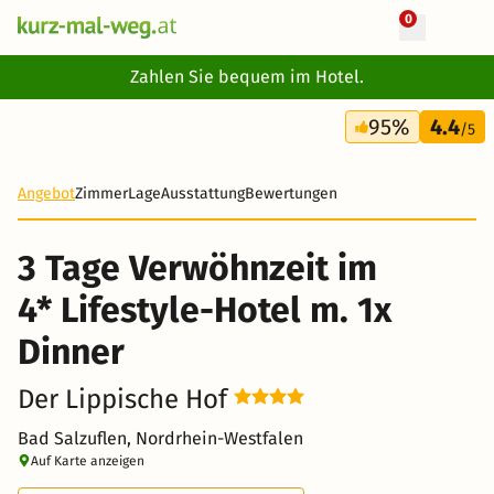
0
+ 37 Fotos
Zahlen Sie bequem im Hotel.
3 Tage
95%
4.4
179 €
/5
Angebot
Zimmer
Lage
Ausstattung
Bewertungen
3 Tage Verwöhnzeit im
4* Lifestyle-Hotel m. 1x
Dinner
Der Lippische Hof
Bad Salzuflen, Nordrhein-Westfalen
Auf Karte anzeigen