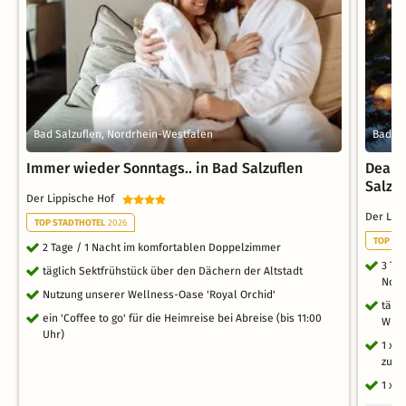
Bad Salzuflen, Nordrhein-Westfalen
Bad Sa
Immer wieder Sonntags.. in Bad Salzuflen
Deal! 
Salzu
Der Lippische Hof
Der Lip
TOP STADTHOTEL
2026
TOP ST
2 Tage / 1 Nacht im komfortablen Doppelzimmer
3 Ta
täglich Sektfrühstück über den Dächern der Altstadt
Nord
Nutzung unserer Wellness-Oase 'Royal Orchid'
tägl
ein 'Coffee to go' für die Heimreise bei Abreise (bis 11:00
Wurs
Uhr)
1 x C
zur 
1 x 2