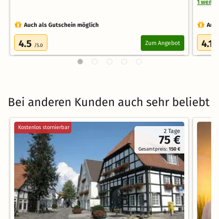
1 weite
Auch als Gutschein möglich
Auch
4.5
4.1
Zum Angebot
/5.0
/
Bei anderen Kunden auch sehr beliebt
Kostenlos stornierbar
2 Tage
75 €
Gesamtpreis:
150 €