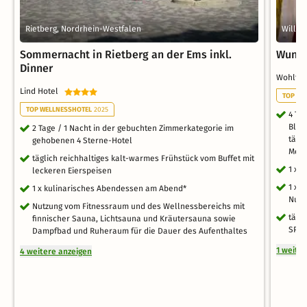
Rietberg, Nordrhein-Westfalen
Willeb
Sommernacht in Rietberg an der Ems inkl.
Wunde
Dinner
Wohlfü
Lind Hotel
TOP RO
TOP WELLNESSHOTEL
2025
4 Ta
Blic
2 Tage / 1 Nacht in der gebuchten Zimmerkategorie im
tägl
gehobenen 4 Sterne-Hotel
Menü
täglich reichhaltiges kalt-warmes Frühstück vom Buffet mit
1 x 
leckeren Eierspeisen
1 x 
1 x kulinarisches Abendessen am Abend*
Nutz
Nutzung vom Fitnessraum und des Wellnessbereichs mit
tägl
finnischer Sauna, Lichtsauna und Kräutersauna sowie
SPA 
Dampfbad und Ruheraum für die Dauer des Aufenthaltes
1 weite
4 weitere anzeigen