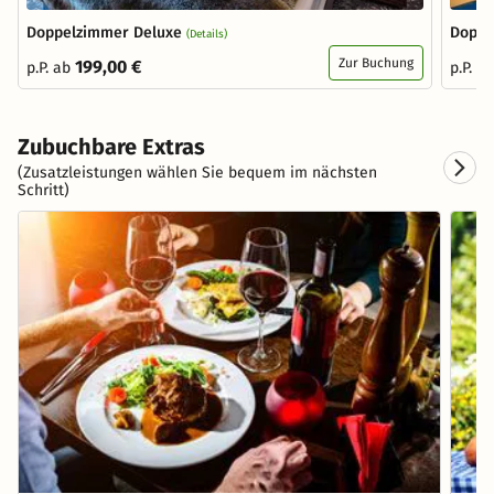
Doppelzimmer Deluxe
Doppe
(Details)
Zur Buchung
199,00 €
p.P. ab
p.P. a
Zubuchbare Extras
(Zusatzleistungen wählen Sie bequem im nächsten
Schritt)