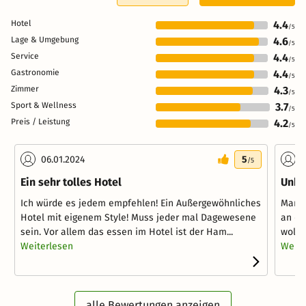
Hotel
4.4
/5
Lage & Umgebung
4.6
/5
Service
4.4
/5
Gastronomie
4.4
/5
Zimmer
4.3
/5
Sport & Wellness
3.7
/5
Preis / Leistung
4.2
/5
06.01.2024
5
1
/5
Ein sehr tolles Hotel
Unbe
Ich würde es jedem empfehlen! Ein Außergewöhnliches
Man b
Hotel mit eigenem Style! Muss jeder mal Dagewesene
an de
sein. Vor allem das essen im Hotel ist der Ham...
wollt
Weiterlesen
Weite
alle Bewertungen anzeigen