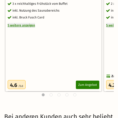
3 x reichhaltiges Frühstück vom Buffet
2 x 
inkl. Nutzung des Saunabereichs
inkl
inkl. Bruck Fusch Card
inkl
5 weitere anzeigen
5 weite
Zahl
4.6
4.2
Zum Angebot
/5.0
/
Bei anderen Kunden auch sehr beliebt