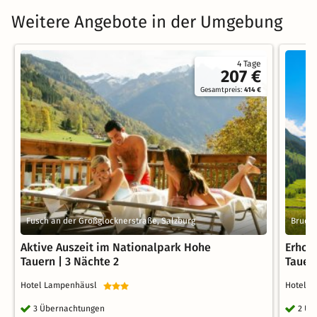
Weitere Angebote in der Umgebung
4 Tage
207 €
Gesamtpreis:
414 €
Fusch an der Großglocknerstraße, Salzburg
Bruck 
Aktive Auszeit im Nationalpark Hohe
Erhol
Tauern | 3 Nächte 2
Tauern
Hotel Lampenhäusl
Hotel 
3 Übernachtungen
2 Üb