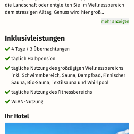
die Landschaft oder entgleiten Sie im Wellnessbereich
dem stressigen Alltag. Genuss wird hier groß
geschrieben: Lassen Sie sich vom Halbpension-Angebot
mehr anzeigen
verwöhnen. Freuen Sie sich auf hervorragenden Service
und eine entspannte Atmosphäre bei Ihrem
Inklusivleistungen
unvergesslichen Urlaub in den Bergen. kurz-mal-weg.de
wünscht Ihnen einen tollen Aufenthalt im schönen
4 Tage / 3 Übernachtungen
Kaprun.
täglich Halbpension
tägliche Nutzung des großzügigen Wellnessbereichs
inkl. Schwimmbereich, Sauna, Dampfbad, Finnischer
Sauna, Bio-Sauna, Textilsauna und Whirlpool
tägliche Nutzung des Fitnessbereichs
WLAN-Nutzung
Ihr Hotel