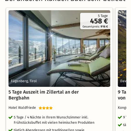
5 Tage
458 €
Gesamtpreis:
916 €
Fügenberg, Tirol
Davos
5 Tage Auszeit im Zillertal an der
9 Tag
Bergbahn
von D
Hotel Waldfriede
Kongre
5 Tage / 4 Nächte in Ihrem Wunschzimmer inkl.
9 Ta
Frühstücksbuffet mit vielen heimischen Produkten
tägl
täglich Abendessen mit traditionellen sowie