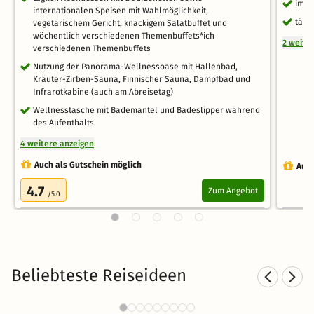
im S
internationalen Speisen mit Wahlmöglichkeit,
tägl
vegetarischem Gericht, knackigem Salatbuffet und
wöchentlich verschiedenen Themenbuffets*ich
2 weite
verschiedenen Themenbuffets
Nutzung der Panorama-Wellnessoase mit Hallenbad,
Kräuter-Zirben-Sauna, Finnischer Sauna, Dampfbad und
Infrarotkabine (auch am Abreisetag)
Wellnesstasche mit Bademantel und Badeslipper während
des Aufenthalts
4 weitere anzeigen
Auch als Gutschein möglich
Auch
4.7
Zum Angebot
/5.0
Beliebteste Reiseideen
Wellness in den Bergen
We
5121 Angebote
25 €