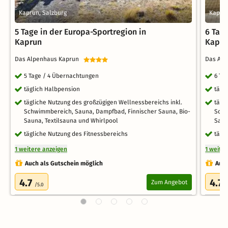
Kaprun, Salzburg
Kaprun
5 Tage in der Europa-Sportregion in
6 Tage
Kaprun
Kapru
Das Alpenhaus Kaprun
Das Al
5 Tage / 4 Übernachtungen
6 Ta
täglich Halbpension
tägl
tägliche Nutzung des großzügigen Wellnessbereichs inkl.
tägl
Schwimmbereich, Sauna, Dampfbad, Finnischer Sauna, Bio-
Schw
Sauna, Textilsauna und Whirlpool
Saun
tägliche Nutzung des Fitnessbereichs
tägl
1 weitere anzeigen
1 weite
Auch als Gutschein möglich
Auch
4.7
4.7
Zum Angebot
/5.0
/