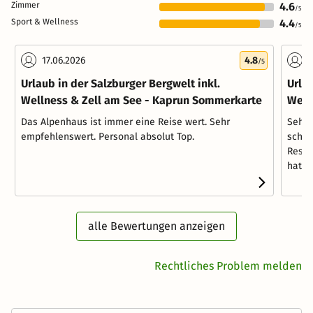
Zimmer
4.6
/5
Sport & Wellness
4.4
/5
17.06.2026
4.8
2
/5
Urlaub in der Salzburger Bergwelt inkl.
Urlau
Wellness & Zell am See - Kaprun Sommerkarte
Well
Das Alpenhaus ist immer eine Reise wert. Sehr
Sehr 
empfehlenswert. Personal absolut Top.
schön
Resta
hatt...
alle Bewertungen anzeigen
Rechtliches Problem melden