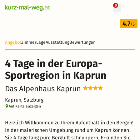
0
+ 34 Fotos
4 Tage
4.7
400 €
/5
-52%
Angebot
Zimmer
Lage
Ausstattung
Bewertungen
4 Tage in der Europa-
Sportregion in Kaprun
Das Alpenhaus Kaprun
Kaprun, Salzburg
Auf Karte anzeigen
Herzlich Willkommen zu Ihrem Aufenthalt in den Bergen!
In der malerischen Umgebung rund um Kaprun können
Sie 4 Tage lang pure Bergluft schnuppern. Erkunden Sie