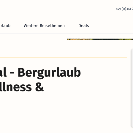
+49 (0)341
urlaub
Weitere Reisethemen
Deals
equem im Hotel.
l - Bergurlaub
llness &