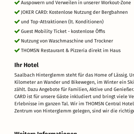
Auspowern und Verweilen in unserer Workout-Zone
JOKER CARD: Kostenlose Nutzung der Bergbahnen
und Top-Attraktionen (lt. Konditionen)
Guest Mobility Ticket - kostenlose Öffis
Nutzung von Waschmaschine und Trockner
THOMSN Restaurant & Pizzeria direkt im Haus
Ihr Hotel
Saalbach Hinterglemm steht für das Home of Lässig. 
Kilometer an Wander und Bikewegen, im Winter ein Skig
zählt. Dazu Angebote für Familien, Aktive und Genießer. Im Sommer kommt noch ein echtes Plus dazu: Die JOK
CARD ist für unsere Gäste inkludiert und bringt viele 
Erlebnisse im ganzen Tal. Wir im THOMSN Central Hotel & Appartements setzen noch eines drauf. Mitten im
Zentrum von Hinterglemm gelegen, sind wir die richtige 
oder mit der ganzen Clique. Kurze Wege, lockere Atmosphäre und all
Central Hotel & Appartements THOMSN Zimmer Alle Zimmer verfügen über Balkon oder Terrasse und sind
bewusst ruhig gehalten. Dezente Farben, klare Linien 