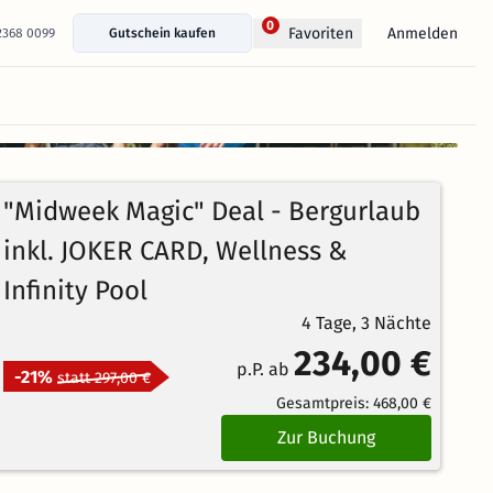
0
Anmelden
Favoriten
 2368 0099
Gutschein kaufen
+ 32 Fotos anzeigen
"Midweek Magic" Deal - Bergurlaub
inkl. JOKER CARD, Wellness &
Infinity Pool
4 Tage, 3 Nächte
234,00 €
p.P. ab
-21%
statt 297,00 €
Gesamtpreis:
468,00 €
Zur Buchung