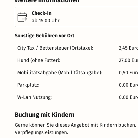
Weitere Informationen
Rückzugsorten. Ankommen, durchatmen und abschalten
Saalbach Hinterglemm. THOMSN Appartements Alpiner Lifestyle in bester Lage. Unsere Appartements verbinden
Check-In
modernen Stil mit viel Platz und Unabhängigkeit. Perfek
ab 15:00 Uhr
Winter oder aktive Sommertage am Berg – Freiraum ist hier inklusive. Wellness Club 
ist vor der Entspannung. Der Wellness Club sorgt für da
Sonstige Gebühren vor Ort
Aussicht, verschiedene Saunen, Zirben Relax Zone und
City Tax / Bettensteuer (Ortstaxe):
2,45 Eur
Winter nach der Piste, im Sommer nach Wandern oder Biken. Genau richtig. Alp
Pizzeria & Restaurant Jung, unkompliziert und frisch. 
Hund (ohne Futter):
27,00 Eu
süße Klassiker auf den Tisch. Gekocht wird mit region
Drinks und eine entspannte Atmosphäre. Sommer wie Winter gilt bei uns: Mitten drin, entspannt unterwegs und
Mobilitätsabgabe (Mobilitätsabgabe):
0,50 Eur
ganz nah am echten Hinterglemm.
Parkplatz:
0,00 Eur
W-Lan Nutzung:
0,00 Eur
Buchung mit Kindern
Gerne können Sie dieses Angebot mit Kindern buchen.
Verpflegungsleistungen.