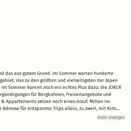
Und das aus gutem Grund. Im Sommer warten hunderte
ebiet, das zu den größten und vielseitigsten der Alpen
ER
Vergünstigungen für Bergbahnen, Freizeitangebote und
Adresse für entspannte Trips allein, zu zweit, mit Kids
es direkt vor der Tür. Ein Urlaub im THOMSN
mehr anzeigen
und verschiedene Kategorien machen sie zu echten