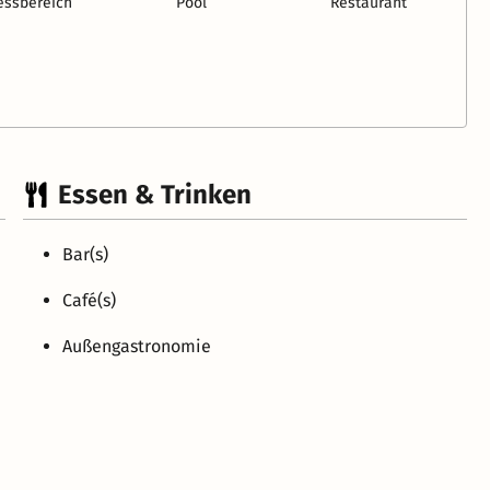
essbereich
Pool
Restaurant
Essen & Trinken
Bar(s)
Café(s)
Außengastronomie