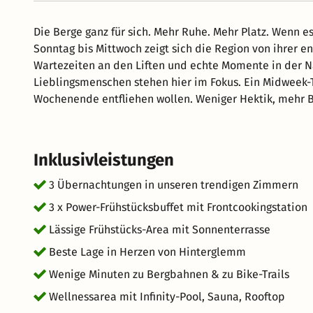
Die Berge ganz für sich. Mehr Ruhe. Mehr Platz. Wenn es am Berg ruhig wird, beginnt die magische Zeit. Von
Sonntag bis Mittwoch zeigt sich die Region von ihrer en
Wartezeiten an den Liften und echte Momente in der Na
Lieblingsmenschen stehen hier im Fokus. Ein Midweek-Trip ist die perfekte Wahl für alle, die dem Trubel am
Wochenende entfliehen wollen. Weniger Hektik, mehr B
Inklusivleistungen
3 Übernachtungen in unseren trendigen Zimmern
3 x Power-Frühstücksbuffet mit Frontcookingstation
Lässige Frühstücks-Area mit Sonnenterrasse
Beste Lage in Herzen von Hinterglemm
Wenige Minuten zu Bergbahnen & zu Bike-Trails
Wellnessarea mit Infinity-Pool, Sauna, Rooftop