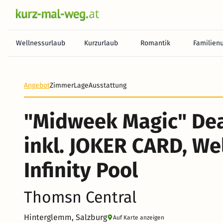
Wellnessurlaub
Kurzurlaub
Romantik
Familien
Heute noch keine Zahlung erforderlich! Zahlen Sie b
Angebot
Zimmer
Lage
Ausstattung
"Midweek Magic" Dea
inkl. JOKER CARD, We
Infinity Pool
Thomsn Central
Hinterglemm, Salzburg
Auf Karte anzeigen