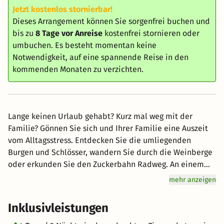
Jetzt kostenlos stornierbar!
Dieses Arrangement können Sie sorgenfrei buchen und
bis zu
8 Tage vor Anreise
kostenfrei stornieren oder
umbuchen. Es besteht momentan keine
Notwendigkeit, auf eine spannende Reise in den
kommenden Monaten zu verzichten.
Lange keinen Urlaub gehabt? Kurz mal weg mit der
Familie? Gönnen Sie sich und Ihrer Familie eine Auszeit
vom Alltagsstress. Entdecken Sie die umliegenden
Burgen und Schlösser, wandern Sie durch die Weinberge
oder erkunden Sie den Zuckerbahn Radweg. An einem
Abend steht Ihnen und Ihrer Familie exklusiv für eine
mehr anzeigen
Stunde die hauseigene Eisstockbahn zur Verfügung dazu
gibt es Glühwein und Kinderpunsch. Fühlen Sie sich im
Inklusivleistungen
Atrium Hotel Amadeus wie zu Hause. 2 Kinder bis 14