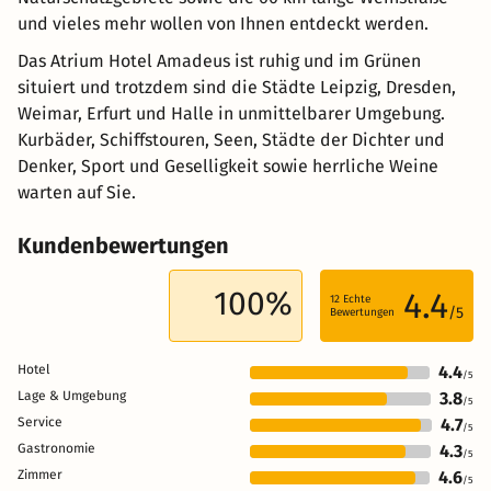
und vieles mehr wollen von Ihnen entdeckt werden.
Das Atrium Hotel Amadeus ist ruhig und im Grünen
situiert und trotzdem sind die Städte Leipzig, Dresden,
Weimar, Erfurt und Halle in unmittelbarer Umgebung.
Kurbäder, Schiffstouren, Seen, Städte der Dichter und
Denker, Sport und Geselligkeit sowie herrliche Weine
warten auf Sie.
Kundenbewertungen
100%
4.4
12
Echte
/5
Bewertungen
Hotel
4.4
/5
Lage & Umgebung
3.8
/5
Service
4.7
/5
Gastronomie
4.3
/5
Zimmer
4.6
/5