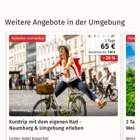
Weitere Angebote in der Umgebung
Kostenlos stornierbar
Kostenl
3 Tage
65 €
Gesamtpreis:
130 €
- 26 %
Naumburg (Saale), Sachsen-Anhalt
Freybu
Kurztrip mit dem eigenen Rad -
2 Tage
Naumburg & Umgebung erleben
Weinb
Center Hotel Kaiserhof
Weinhot