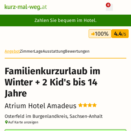
0
+ 12 Fotos
Zahlen Sie bequem im Hotel.
4 Tage
100%
4.4
299 €
/5
Angebot
Zimmer
Lage
Ausstattung
Bewertungen
Familienkurzurlaub im
Winter + 2 Kid's bis 14
Jahre
Atrium Hotel Amadeus
Osterfeld im Burgenlandkreis, Sachsen-Anhalt
Auf Karte anzeigen