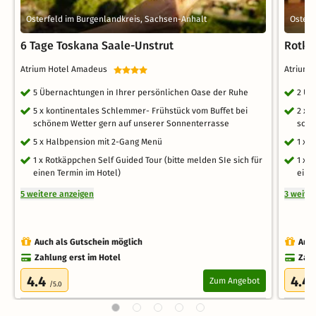
Osterfeld im Burgenlandkreis, Sachsen-Anhalt
Osterf
6 Tage Toskana Saale-Unstrut
Rotkä
Atrium Hotel Amadeus
Atrium
5 Übernachtungen in Ihrer persönlichen Oase der Ruhe
2 Üb
5 x kontinentales Schlemmer- Frühstück vom Buffet bei
2 x 
schönem Wetter gern auf unserer Sonnenterrasse
schö
5 x Halbpension mit 2-Gang Menü
1 x 
1 x Rotkäppchen Self Guided Tour (bitte melden SIe sich für
1 x 
einen Termin im Hotel)
eine
5 weitere anzeigen
3 weite
Auch als Gutschein möglich
Auch
Zahlung erst im Hotel
Zahl
4.4
4.4
Zum Angebot
/5.0