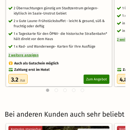
2 Übernachtungen günstig am Stadtzentrum gelegen-
1 Üb
idyllisch im Saale-Unstrut Gebiet
1 x 
2 x Gute Laune-Frühstücksbuffet - leicht & gesund, süß &
inkl
fruchtig oder deftig
inkl
1 x Tageskarte für den ÖPNV- die historische Straßenbahn*
hält direkt vor dem Haus
2 weite
1 x Rad- und Wanderwege- Karten für Ihre Ausflüge
2 weitere anzeigen
Auch als Gutschein möglich
Zahlung erst im Hotel
Zahl
3.2
4.8
Zum Angebot
/5.0
Bei anderen Kunden auch sehr beliebt
Kostenlos stornierbar
Kostenl