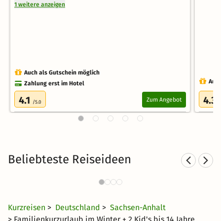
1 weitere anzeigen
Auch als Gutschein möglich
Auch
Zahlung erst im Hotel
4.1
4.3
Zum Angebot
/5.0
/
Beliebteste Reiseideen
Familienurlaub in
Spo
Ostdeutschland
18 €
3405 Angebote
ab
Kurzreisen
>
Deutschland
>
Sachsen-Anhalt
> Familienkurzurlaub im Winter + 2 Kid's bis 14 Jahre