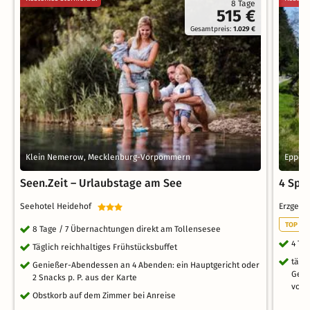
8 Tage
515 €
Gesamtpreis:
1.029 €
Klein Nemerow, Mecklenburg-Vorpommern
Eppend
Seen.Zeit – Urlaubstage am See
4 Spar
Seehotel Heidehof
Erzgebi
TOP FA
8 Tage / 7 Übernachtungen direkt am Tollensesee
4 Ta
Täglich reichhaltiges Frühstücksbuffet
tägl
Genießer-Abendessen an 4 Abenden: ein Hauptgericht oder
Getr
2 Snacks p. P. aus der Karte
von 
Obstkorb auf dem Zimmer bei Anreise