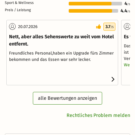
Sport & Wellness
4
/5
Preis / Leistung
4.4
/5
20.07.2026
3.7
1
/5
Nett, aber alles Sehenswerte zu weit vom Hotel
Es w
entfernt.
Das H
ist n
Freundliches Personal,haben ein Upgrade fürs Zimmer
Verwei
bekommen und das Essen war sehr lecker.
Weite
alle Bewertungen anzeigen
Rechtliches Problem melden