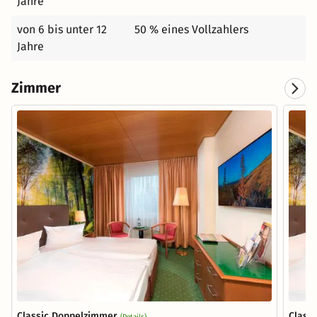
Jahre
von 6 bis unter 12
50 % eines Vollzahlers
Jahre
Zimmer
Classic Doppelzimmer
Class
(Details)