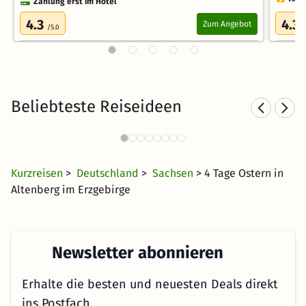
Zahlung erst im Hotel
4.3
4.3
Zum Angebot
/5.0
/
Beliebteste Reiseideen
Familienurlaub in den Bergen
4117 Angebote
37 €
ab
Kurzreisen
>
Deutschland
>
Sachsen
> 4 Tage Ostern in
Altenberg im Erzgebirge
Newsletter abonnieren
Erhalte die besten und neuesten Deals direkt
ins Postfach