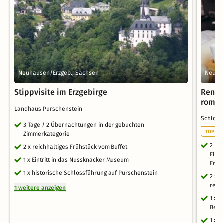
Neuhausen/Erzgeb., Sachsen
Neuha
Stippvisite im Erzgebirge
Rende
roman
Landhaus Purschenstein
Schlos
3 Tage / 2 Übernachtungen in der gebuchten
TOP RO
Zimmerkategorie
2 Üb
2 x reichhaltiges Frühstück vom Buffet
Flai
1 x Eintritt in das Nussknacker Museum
Erzg
1 x historische Schlossführung auf Purschenstein
2 x 
regi
1 weitere anzeigen
1 x 
Begr
1 x 