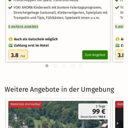
YOKI AHORN Kinderwelt mit buntem Feiertagsprogramm,
YOKI
Streichelgehege (saisonal), Kletterseilgarten, Spielplatz mit
Stre
Trampolin und Tipis, Fühlkästen, Spielwelt innen u.v.m.
Tram
6 weitere anzeigen
6 weite
Auch als Gutschein möglich
Auch
Zahlung erst im Hotel
Zahl
3.8
3.8
Zum Angebot
/5.0
Weitere Angebote in der Umgebung
Kostenlos stornierbar
Kostenl
3 Tage
99 €
Gesamtpreis:
198 €