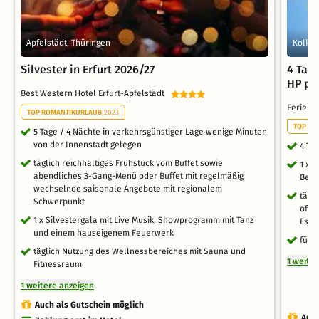
Apfelstädt, Thüringen
Kolkwi
Silvester in Erfurt 2026/27
4 Tag
HP pl
Best Western Hotel Erfurt-Apfelstädt
Ferien 
TOP ROMANTIKURLAUB
2023
TOP FA
5 Tage / 4 Nächte in verkehrsgünstiger Lage wenige Minuten
von der Innenstadt gelegen
4 Ta
täglich reichhaltiges Frühstück vom Buffet sowie
1 x 
abendliches 3-Gang-Menü oder Buffet mit regelmäßig
Begr
wechselnde saisonale Angebote mit regionalem
tägl
Schwerpunkt
offe
1 x Silvestergala mit Live Musik, Showprogramm mit Tanz
Esse
und einem hauseigenem Feuerwerk
für 
täglich Nutzung des Wellnessbereiches mit Sauna und
1 weite
Fitnessraum
1 weitere anzeigen
Auch als Gutschein möglich
Auch