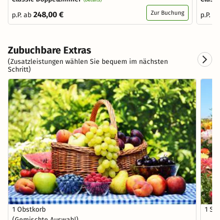
Zur Buchung
248,00 €
p.P. ab
p.P. a
Zubuchbare Extras
(Zusatzleistungen wählen Sie bequem im nächsten
Schritt)
1 Obstkorb
1 St
(Gemischte Auswahl)