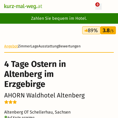
0
+ 19 Fotos
Zahlen Sie bequem im Hotel.
4 Tage
89%
3.8
248 €
/5
Angebot
Zimmer
Lage
Ausstattung
Bewertungen
4 Tage Ostern in
Altenberg im
Erzgebirge
AHORN Waldhotel Altenberg
Altenberg OT Schellerhau, Sachsen
Auf Karte anzeigen