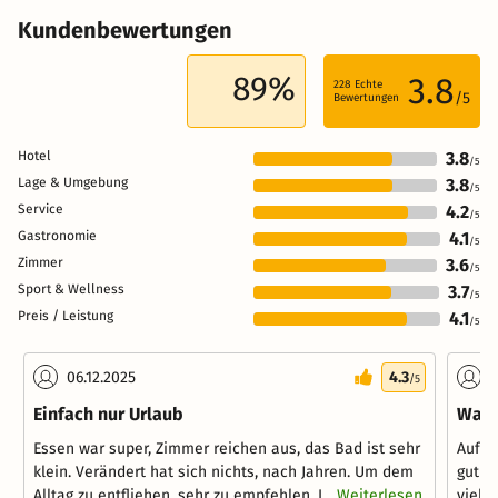
Kundenbewertungen
89%
3.8
228
Echte
/5
Bewertungen
Hotel
3.8
/5
Lage & Umgebung
3.8
/5
Service
4.2
/5
Gastronomie
4.1
/5
Zimmer
3.6
/5
Sport & Wellness
3.7
/5
Preis / Leistung
4.1
/5
06.12.2025
4.3
0
/5
Einfach nur Urlaub
War 
Essen war super, Zimmer reichen aus, das Bad ist sehr
Aufen
klein. Verändert hat sich nichts, nach Jahren. Um dem
gut or
Alltag zu entfliehen, sehr zu empfehlen. I...
Weiterlesen
viele