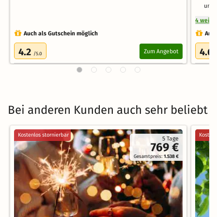
und 
4 weite
Auch als Gutschein möglich
Auch
4.2
4.6
Zum Angebot
/5.0
Bei anderen Kunden auch sehr beliebt
Kostenlos stornierbar
Kostenl
5 Tage
769 €
Gesamtpreis:
1.538 €