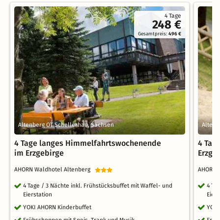
4 Tage
248 €
Gesamtpreis:
496 €
Altenberg OT Schellerhau, Sachsen
Altenb
4 Tage langes Himmelfahrtswochenende
4 Tag
im Erzgebirge
Erzge
AHORN Waldhotel Altenberg
AHORN 
4 Tage / 3 Nächte inkl. Frühstücksbuffet mit Waffel- und
4 Ta
Eierstation
Eier
YOKI AHORN Kinderbuffet
YOKI
Frühschoppen mit Speis, Trank und Musik
Früh