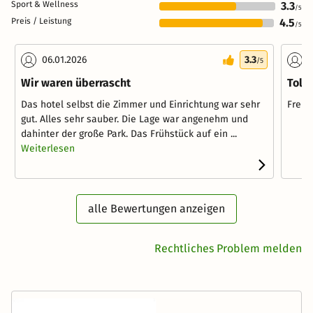
Sport & Wellness
3.3
/5
Preis / Leistung
4.5
/5
06.01.2026
3.3
1
/5
Wir waren überrascht
Tolle
Das hotel selbst die Zimmer und Einrichtung war sehr
Freun
gut. Alles sehr sauber. Die Lage war angenehm und
dahinter der große Park. Das Frühstück auf ein ...
Weiterlesen
alle Bewertungen anzeigen
Rechtliches Problem melden