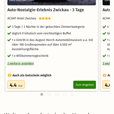
Zwickau, Sachsen
Zwicka
Auto-Nostalgie-Erlebnis Zwickau - 3 Tage
Auto-
ACHAT Hotel Zwickau
ACHAT 
3 Tage / 2 Nächte in der gebuchten Zimmerkategorie
4 Ta
täglich Frühstück vom reichhaltigen Buffet
tägl
1 x Eintritt in das August-Horch-Automobilmuseum u.a. mit
1 x 
über 160 Großexponaten auf über 6.500 m²
über
Ausstellungsfläche
Auss
1 x Willkommensgeschenk
1 x 
2 weitere anzeigen
2 weite
Auch als Gutschein möglich
Auch
4.4
4.4
Zum Angebot
/5.0