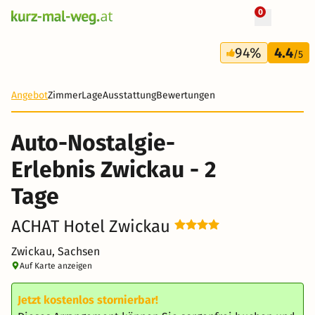
0
+ 12 Fotos
2 Tage
94%
4.4
59 €
/5
Angebot
Zimmer
Lage
Ausstattung
Bewertungen
Auto-Nostalgie-
Erlebnis Zwickau - 2
Tage
ACHAT Hotel Zwickau
Zwickau, Sachsen
Auf Karte anzeigen
Jetzt kostenlos stornierbar!