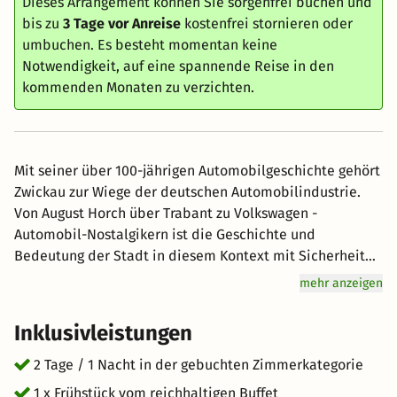
Dieses Arrangement können Sie sorgenfrei buchen und
bis zu
3 Tage vor Anreise
kostenfrei stornieren oder
umbuchen. Es besteht momentan keine
Notwendigkeit, auf eine spannende Reise in den
kommenden Monaten zu verzichten.
Mit seiner über 100-jährigen Automobilgeschichte gehört
Zwickau zur Wiege der deutschen Automobilindustrie.
Von August Horch über Trabant zu Volkswagen -
Automobil-Nostalgikern ist die Geschichte und
Bedeutung der Stadt in diesem Kontext mit Sicherheit
ein Begriff. Auch heute noch ist die Geschichte des
mehr anzeigen
Automobilbaus in vielen Winkeln der Stadt spürbar. Im
August Horch Museum - nur 1 km vom ACHAT Hotel
Inklusivleistungen
Zwickau - ist die Geschichte noch und im Besonderen
erlebbar. (Zur Beachtung: das Museum ist montags
2 Tage / 1 Nacht in der gebuchten Zimmerkategorie
geschlossen).
1 x Frühstück vom reichhaltigen Buffet