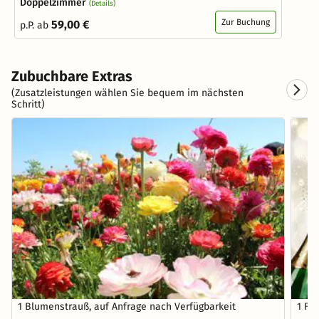
Doppelzimmer
(Details)
Zur Buchung
59,00 €
p.P. ab
Zubuchbare Extras
(Zusatzleistungen wählen Sie bequem im nächsten
Schritt)
1 Blumenstrauß, auf Anfrage nach Verfügbarkeit
1 Fla