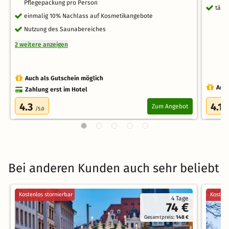
Pflegepackung pro Person
tägl
einmalig 10% Nachlass auf Kosmetikangebote
Nutzung des Saunabereiches
2 weitere anzeigen
Auch als Gutschein möglich
Auch
Zahlung erst im Hotel
4.3
4.1
Zum Angebot
/5.0
/
Bei anderen Kunden auch sehr beliebt
Kostenlos stornierbar
Kostenl
4 Tage
74 €
Gesamtpreis:
148 €