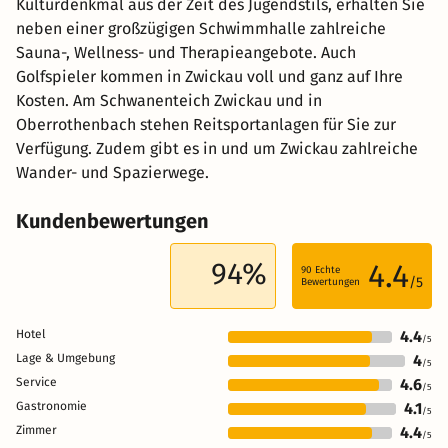
Kulturdenkmal aus der Zeit des Jugendstils, erhalten Sie
neben einer großzügigen Schwimmhalle zahlreiche
Sauna-, Wellness- und Therapieangebote. Auch
Golfspieler kommen in Zwickau voll und ganz auf Ihre
Kosten. Am Schwanenteich Zwickau und in
Oberrothenbach stehen Reitsportanlagen für Sie zur
Verfügung. Zudem gibt es in und um Zwickau zahlreiche
Wander- und Spazierwege.
Kundenbewertungen
94%
4.4
90
Echte
/5
Bewertungen
Hotel
4.4
/5
Lage & Umgebung
4
/5
Service
4.6
/5
Gastronomie
4.1
/5
Zimmer
4.4
/5