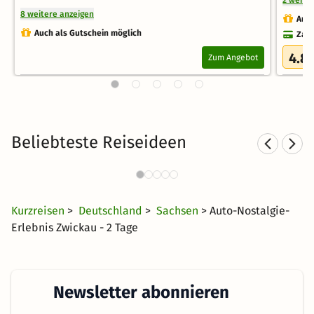
2 weite
8 weitere anzeigen
Auch
Auch als Gutschein möglich
Zahl
4.8
Zum Angebot
Beliebteste Reiseideen
Städtereisen nach Sachsen
1215 Angebote
22 €
ab
Kurzreisen
>
Deutschland
>
Sachsen
> Auto-Nostalgie-
Erlebnis Zwickau - 2 Tage
Newsletter abonnieren