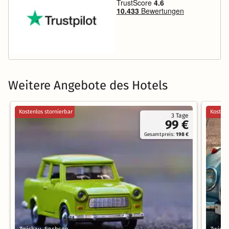
Weitere Angebote des Hotels
Kostenlos stornierbar
Kostenl
3 Tage
99 €
Gesamtpreis:
198 €