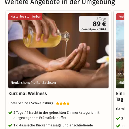
Weitere Angebote in der Umgebung
Kostenlos stornierbar
Kostenl
2 Tage
89 €
Gesamtpreis:
178 €
Neukirchen/Pleiße, Sachsen
Mülse
Kurz mal Wellness
Einma
Tag
Hotel Schloss Schweinsburg
Garni H
2 Tage / 1 Nacht in der gebuchten Zimmerkategorie mit
ausgewogenem Frühstücksbuffet
3 Ta
1 x klassische Rückenmassage und anschließende
1 x E