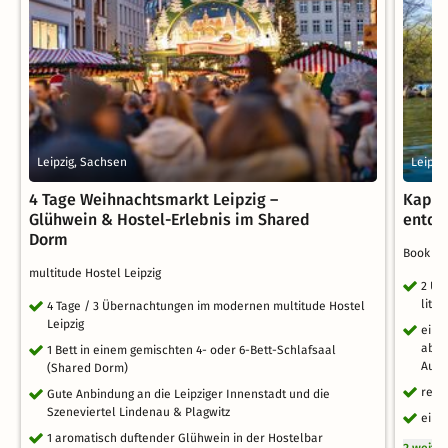
Leipzig, Sachsen
Leipzi
4 Tage Weihnachtsmarkt Leipzig –
Kapite
Glühwein & Hostel-Erlebnis im Shared
entde
Dorm
Book Ho
multitude Hostel Leipzig
2 Üb
lite
4 Tage / 3 Übernachtungen im modernen multitude Hostel
Leipzig
ein 
ab d
1 Bett in einem gemischten 4- oder 6-Bett-Schlafsaal
Aufe
(Shared Dorm)
reic
Gute Anbindung an die Leipziger Innenstadt und die
Szeneviertel Lindenau & Plagwitz
ein 
1 aromatisch duftender Glühwein in der Hostelbar