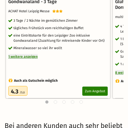
Gondwanaland - 3 Tage
Glühw
Dorm
ACHAT Hotel Leipzig Messe
multitu
3 Tage / 2 Nächte im gemütlichen Zimmer
4 Ta
tägliches Frühstück vom reichhaltigen Buffet
Leipz
eine Eintrittskarte für den Leipziger Zoo inklusive
1 Be
Gondwanaland (Zuzahlung für mitreisende Kinder vor Ort)
(Sha
Mineralwasser so viel ihr wollt
Gute
1 weitere anzeigen
Szen
1 ar
8 weite
Auch als Gutschein möglich
Auch
4.3
Zum Angebot
/5.0
Bei anderen Kunden auch sehr beliebt