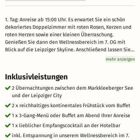
1. Tag: Anreise ab 15:00 Uhr. Es erwartet Sie ein schön
dekoriertes Doppelzimmer mit roten Rosen, Kerzen und
roten Herzen sowie einer kleinen Überraschung.
Genießen Sie dann den Wellnessbereich im 7. OG mit
Blick auf die Leipziger Skyline. Anschließend lassen Sie
sich die Liebe durch den Magen gehen und sind zu einem
mehr anzeigen
3-Gang Candle-Light-Dinner/Buffet in unserem
Restaurant herzlich willkommen. Ein liebevoll
Inklusivleistungen
dekorierter Tisch ist speziell für Sie reserviert... 2. Tag:
Bei einem gemütlichen Frühstück gehen Sie den Tag
2 Übernachtungen zwischen dem Markkleeberger See
ruhig an. Der Tag steht Ihnen zur freien Verfügung... Sie
und der Leipziger City
können ihn zum Beispiel im Leipziger Hauptbahnhof mit
2 x reichhaltiges kontinentales Frühstück vom Buffet
140 Geschäften (bis 22:00 Uhr geöffnet) verbringen oder
1 x 3-Gang-Menü oder Buffet am Abend Ihrer Anreise
schauen sich die Leipziger Sehenswürdigkeiten an. Gerne
reservieren wir für Sie Plätze im Krystallpalast Varieté
1 x lieblicher Empfangscocktail an der Hotelbar
(das aktuelle Programm teilen wir Ihnen gerne mit)
inkl. Entspannung in unserem Wellnessbereich im 7.
gegen einen Aufpreis von ca. 54,00 € pro Person. Ferner