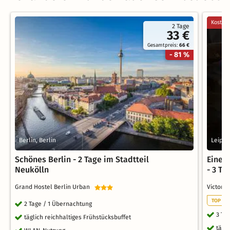
Kostenl
2 Tage
33 €
Gesamtpreis:
66 €
- 81 %
Berlin, Berlin
Leipzi
Schönes Berlin - 2 Tage im Stadtteil
Eine 
Neukölln
- 3 Ta
Grand Hostel Berlin Urban
Victor’
TOP ST
2 Tage / 1 Übernachtung
3 Ta
täglich reichhaltiges Frühstücksbuffet
tägl