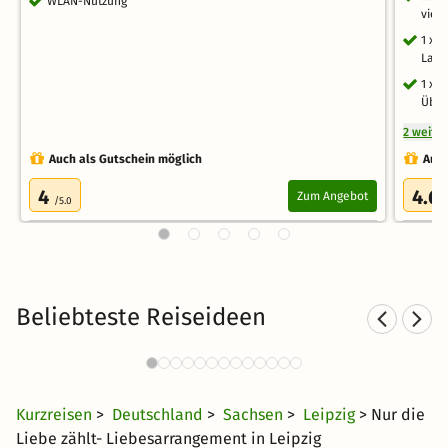
WLAN-Nutzung
viel
1 x E
Lach
1 x 
Über
2 weite
Auch als Gutschein möglich
Auch
4
4.6
Zum Angebot
/5.0
Beliebteste Reiseideen
Städtereisen nach Leipzig
S
307 Angebote
22 €
ab
Kurzreisen
>
Deutschland
>
Sachsen
>
Leipzig
> Nur die
Liebe zählt- Liebesarrangement in Leipzig