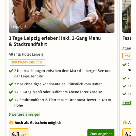
Leipzig, Sachsen
Leipzi
3 Tage Leipzig erleben! inkl. 3-Gang Menü
Faszi
& Stadtrundfahrt
Atlanta
Atlanta Hotel Leipzig
TOP ST
TOP STADTHOTEL
2023
2 Üb
der L
2 Übernachtungen zwischen dem Markkleeberger See und
der Leipziger City
2 x 
2 x reichhaltiges kontinentales Frühstück vom Buffet
1 x 
1 x 3-Gang-Menü oder Buffet am Abend Ihrer Anreise
1 x 
1 x Stadtrundfahrt & Eintritt zum Panorama-Tower in 120 m
2 weite
Höhe
5 weitere anzeigen
Auch als Gutschein möglich
Auch
4.3
4.3
Zum Angebot
/5.0
/