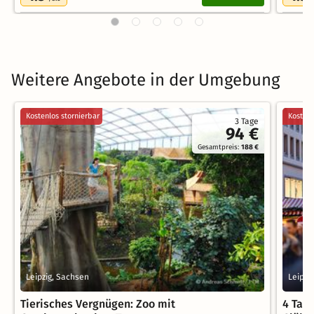
Weitere Angebote in der Umgebung
Kostenlos stornierbar
Kostenl
3 Tage
94 €
Gesamtpreis:
188 €
Leipzig, Sachsen
Leipzi
Tierisches Vergnügen: Zoo mit
4 Tag