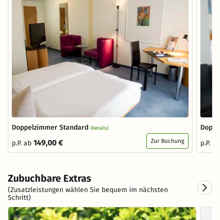
Doppelzimmer Standard
Doppe
(Details)
Zur Buchung
149,00 €
p.P. ab
p.P. a
Zubuchbare Extras
(Zusatzleistungen wählen Sie bequem im nächsten
Schritt)