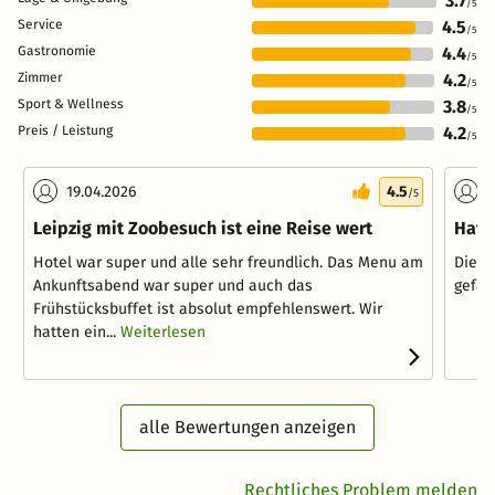
3.7
/5
Service
4.5
/5
Gastronomie
4.4
/5
Zimmer
4.2
/5
Sport & Wellness
3.8
/5
Preis / Leistung
4.2
/5
19.04.2026
4.5
0
/5
Leipzig mit Zoobesuch ist eine Reise wert
Hat 
Hotel war super und alle sehr freundlich. Das Menu am
Die A
Ankunftsabend war super und auch das
gefal
Frühstücksbuffet ist absolut empfehlenswert. Wir
hatten ein...
Weiterlesen
alle Bewertungen anzeigen
Rechtliches Problem melden