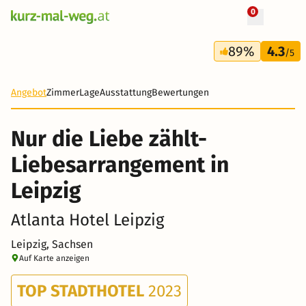
0
+ 34 Fotos
3 Tage
89%
4.3
149 €
/5
-33%
Angebot
Zimmer
Lage
Ausstattung
Bewertungen
Nur die Liebe zählt-
Liebesarrangement in
Leipzig
Atlanta Hotel Leipzig
Leipzig, Sachsen
Auf Karte anzeigen
TOP STADTHOTEL
2023