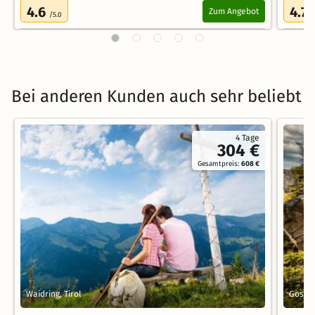
4.6
4.7
Zum Angebot
/5.0
/
Bei anderen Kunden auch sehr beliebt
4 Tage
304 €
Gesamtpreis:
608 €
Waidring, Tirol
Gosla