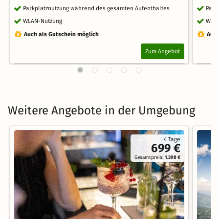
Parkplatznutzung während des gesamten Aufenthaltes
Park
WLAN-Nutzung
WLA
Auch als Gutschein möglich
Auch
Zum Angebot
Weitere Angebote in der Umgebung
4 Tage
699 €
Gesamtpreis:
1.398 €