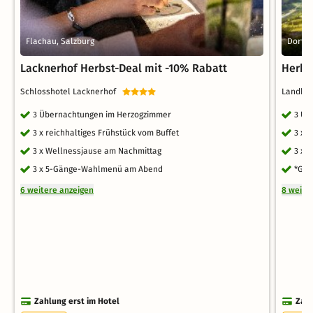
Flachau, Salzburg
Dorfga
Lacknerhof Herbst-Deal mit -10% Rabatt
Herbst
Schlosshotel Lacknerhof
Landhot
3 Übernachtungen im Herzogzimmer
3 Üb
3 x reichhaltiges Frühstück vom Buffet
3 x 
3 x Wellnessjause am Nachmittag
3 x 
3 x 5-Gänge-Wahlmenü am Abend
*Gef
6 weitere anzeigen
8 weite
Zahlung erst im Hotel
Zahl