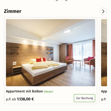
Zimmer
Appartment mit Balkon
Appar
(Details)
Zur Buchung
1.138,00 €
p.P. ab
p.P. a