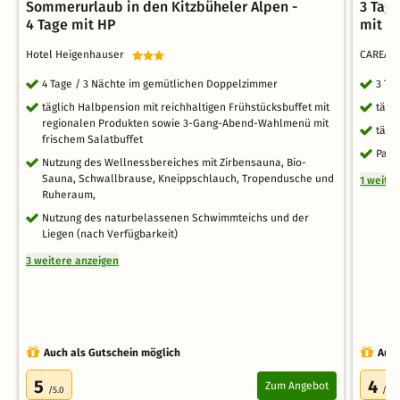
Sommerurlaub in den Kitzbüheler Alpen -
3 Tag
4 Tage mit HP
mit F
Hotel Heigenhauser
CAREA R
4 Tage / 3 Nächte im gemütlichen Doppelzimmer
3 Ta
täglich Halbpension mit reichhaltigen Frühstücksbuffet mit
tägl
regionalen Produkten sowie 3-Gang-Abend-Wahlmenü mit
tägl
frischem Salatbuffet
Park
Nutzung des Wellnessbereiches mit Zirbensauna, Bio-
Sauna, Schwallbrause, Kneippschlauch, Tropendusche und
1 weite
Ruheraum,
Nutzung des naturbelassenen Schwimmteichs und der
Liegen (nach Verfügbarkeit)
3 weitere anzeigen
Auch als Gutschein möglich
Auch
5
4
Zum Angebot
/5.0
/5.0