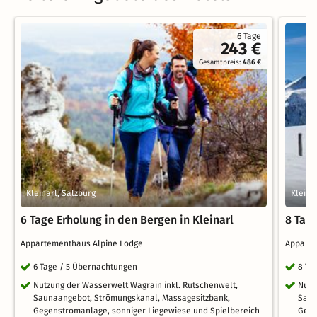
6 Tage
243 €
Gesamtpreis:
486 €
Kleinarl, Salzburg
Kleina
6 Tage Erholung in den Bergen in Kleinarl
8 Tage
Appartementhaus Alpine Lodge
Appart
6 Tage / 5 Übernachtungen
8 Ta
Nutzung der Wasserwelt Wagrain inkl. Rutschenwelt,
Nutz
Saunaangebot, Strömungskanal, Massagesitzbank,
Saun
Gegenstromanlage, sonniger Liegewiese und Spielbereich
Gege