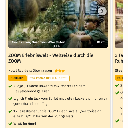
Oberhausen, Nordrhein-Westfalen
18 km
Dortm
ZOOM Erlebniswelt - Weltreise durch die
3 Tag
ZOOM
Ruhrg
Hotel Residenz Oberhausen
Sleepin
HOTELTIPP
HOTELT
TOP ROMANTIKURLAUB
2023
3 Ta
2 Tage / 1 Nacht unweit zum Altmarkt und dem
Hauptbahnhof gelegen
tägl
den 
täglich Frühstück vom Buffet mit vielen Leckereien für einen
Bröt
guten Start in den Tag
Süße
1 x Tageskarte für die ZOOM Erlebniswelt - „Weltreise an
munt
einem Tag“ im Herzen des Ruhrgebiets
1x Ta
WLAN im Hotel
Dort