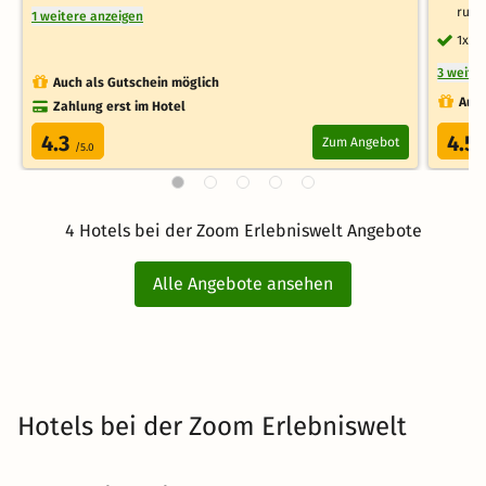
rund
1 weitere anzeigen
1x T
3 weite
Auch als Gutschein möglich
Auch
Zahlung erst im Hotel
4.3
4.5
Zum Angebot
/5.0
4 Hotels bei der Zoom Erlebniswelt Angebote
Alle Angebote ansehen
Hotels bei der Zoom Erlebniswelt