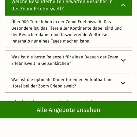
Welche Besonderheiten erwarten Besucher in
der Zoom Erlebniswelt?
Über 900 Tiere leben in der Zoom Erlebniswelt. Das
Besondere ist, das Tiere aller Kontinente dabei sind und
der Besucher daher eine faszinierende Weltreise
innerhalb nur eines Tages machen kann.
Was ist die beste Reisezeit für einen Besuch der Zoom
Erlebniswelt in Gelsenkirchen?
Besonders schön ist ein Zoobesuch ja generell im
Was ist die optimale Dauer für einen Aufenthalt im
Sommer, wenn es draußen trocken und warm ist. Aber
Hotel bei der Zoom Erlebniswelt?
auch zu allein Jahreszeiten und selbst im Winter ist es in
der Zoom Erlebniswelt gut auszuhalten. Frostbeulen
Die meisten Arrangements gehen ca. 3-5 Tage. Das ist
machen es sich im Tropenhaus oder im Regenwald
Wie viel Zeit sollte man für den Besuch der Zoom
eine gute Dauer, um die Zoom Erlebniswelt und weitere
gemütlich. Im Sommer hingegen kann man sich im
Alle Angebote ansehen
Erlebniswelt einplanen?
Highlights des Ruhrgebiets kennenzulernen.
Themenbereich Alaska prima abkühlen.
Für Ihre „Weltreise“ sollten Sie sich einen ganzen Tag
Welche Sehenswürdigkeiten gibt es in der Nähe der
freiräumen, um zwischen den Highlights auch
Zoom Erlebniswelt?
Verschnaufpausen einzulegen.