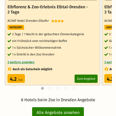
Elbflorenz & Zoo-Erlebnis Elbtal-Dresden -
Elbflo
2 Tage
3 Tag
ACHAT Hotel Dresden Elbufer
ACHAT H
HOTELTIPP
HOTELT
2 Tage / 1 Nacht in der gebuchten Zimmerkategorie
3 Ta
ein Frühstück vom reichhaltigen Buffet
tägl
1 x Sächsischer Willkommensdrink
1 x 
1 x Eintritt in den Zoo Dresden
1 x E
3 weitere anzeigen
3 weite
Auch als Gutschein möglich
Auch
4.2
4.2
Zum Angebot
/5.0
/
8 Hotels beim Zoo in Dresden Angebote
Alle Angebote ansehen