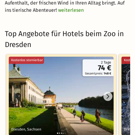
Aufenthalt, der frischen Wind in Ihren Alltag bringt. Auf
ins tierische Abenteuer!
weiterlesen
Top Angebote für Hotels beim Zoo in
Dresden
Kostenlos stornierbar
Kostenl
2 Tage
74 €
Gesamtpreis:
148 €
Dresden, Sachsen
Dresd