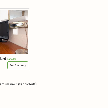
dard
(Details)
Zur Buchung
em im nächsten Schritt)