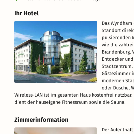
Ihr Hotel
Das Wyndham G
Standort direk
pulsierenden M
wie die zahlr
Brandenburg. W
Entdecker und 
Stadtzentrum.
Gästezimmer in
modernen Stad
oder Dusche, W
Wireless-LAN ist im gesamten Haus kostenfrei nutzbar
dient der hauseigene Fitnessraum sowie die Sauna.
Zimmerinformation
Der Aufenthal