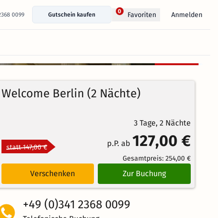
0
Anmelden
Favoriten
 2368 0099
Gutschein kaufen
+ 14 Fotos anzeigen
Kostenlos
80%
stornierbar
4
87
Echte
/5
Welcome Berlin (2 Nächte)
Bewertungen
Weiterempfehlung
Großartig
3 Tage, 2 Nächte
127,00 €
p.P. ab
statt 147,00 €
Gesamtpreis:
254,00 €
Verschenken
Zur Buchung
+49 (0)341 2368 0099