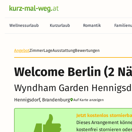
Wellnessurlaub
Kurzurlaub
Romantik
Familien
Heute noch keine Zahlung erforderlich! Zahlen Sie b
Angebot
Zimmer
Lage
Ausstattung
Bewertungen
Welcome Berlin (2 Nä
Wyndham Garden Hennigsdo
Hennigsdorf, Brandenburg
Auf Karte anzeigen
Jetzt kostenlos stornierba
Dieses Arrangement könne
kostenfrei stornieren od