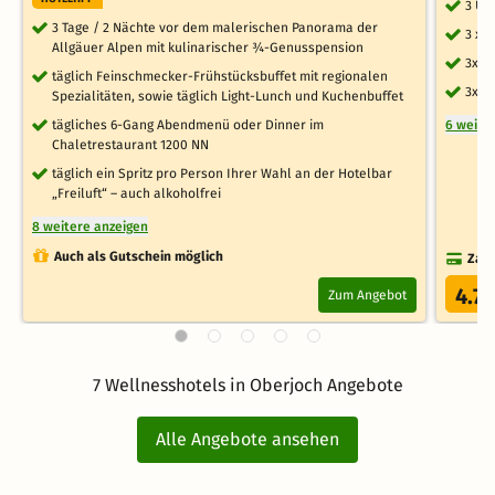
3 Üb
3 Tage / 2 Nächte vor dem malerischen Panorama der
3 x 
Allgäuer Alpen mit kulinarischer ¾-Genusspension
3x N
täglich Feinschmecker-Frühstücksbuffet mit regionalen
3x 4
Spezialitäten, sowie täglich Light-Lunch und Kuchenbuffet
tägliches 6-Gang Abendmenü oder Dinner im
6 weite
Chaletrestaurant 1200 NN
täglich ein Spritz pro Person Ihrer Wahl an der Hotelbar
„Freiluft“ – auch alkoholfrei
8 weitere anzeigen
Auch als Gutschein möglich
Zahl
4.7
Zum Angebot
/
7 Wellnesshotels in Oberjoch Angebote
Alle Angebote ansehen