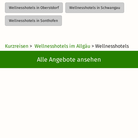
Wellnesshotels in Oberstdorf
Wellnesshotels in Schwangau
Wellnesshotels in Sonthofen
Kurzreisen
>
Wellnesshotels im Allgäu
> Wellnesshotels
in Oberjoch
Alle Angebote ansehen
Newsletter abonnieren
Erhalte die besten und neuesten Deals direkt
ins Postfach
Jetzt anmelden