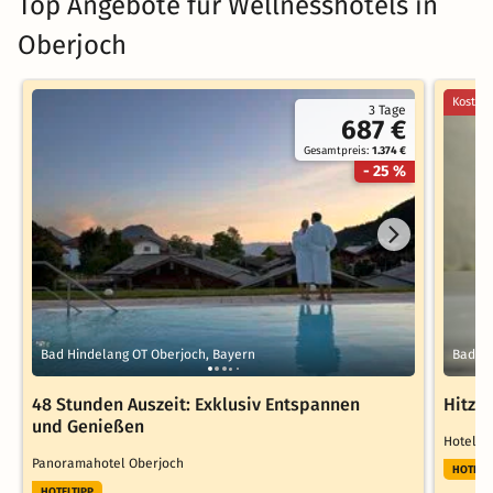
Top Angebote für Wellnesshotels in
Oberjoch
Kostenl
3 Tage
687 €
Gesamtpreis:
1.374 €
- 25 %
Bad Hindelang OT Oberjoch, Bayern
Bad Hi
48 Stunden Auszeit: Exklusiv Entspannen
Hitzef
und Genießen
Hotel P
Panoramahotel Oberjoch
HOTELT
HOTELTIPP