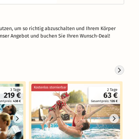
 nutzen, um so richtig abzuschalten und Ihrem Körper
unser Angebot und buchen Sie Ihren Wunsch-Deal!
Kostenlos stornierbar
Koste
3 Tage
2 Tage
219 €
63 €
amtpreis:
438 €
Gesamtpreis:
126 €
Hofh