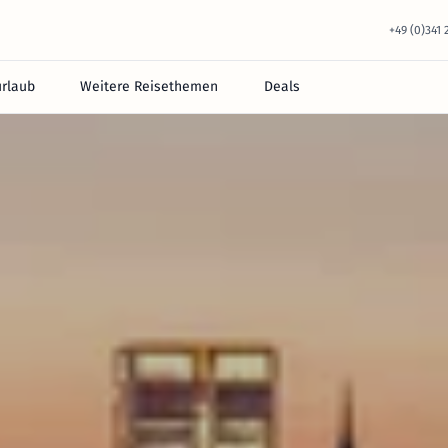
+49 (0)341
urlaub
Weitere Reisethemen
Deals