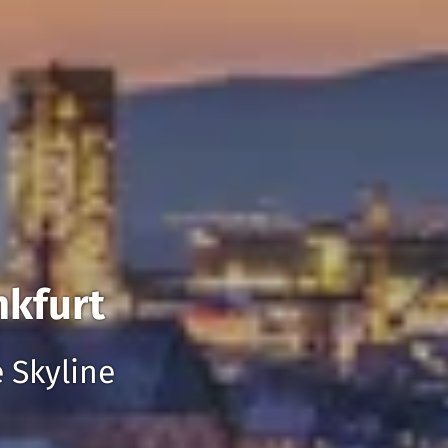
nkfurt
 Skyline