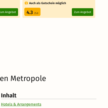
Auch als Gutschein möglich
Au
4.3
4.
Zum Angebot
Zum Angebot
/5.0
den Metropole
Inhalt
Hotels & Arrangements