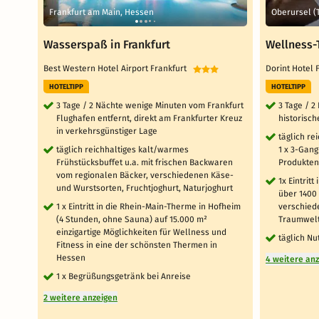
Frankfurt am Main, Hessen
Oberursel (
Wasserspaß in Frankfurt
Wellness-
Best Western Hotel Airport Frankfurt
Dorint Hotel
HOTELTIPP
HOTELTIPP
3 Tage / 2 Nächte wenige Minuten vom Frankfurt
3 Tage / 2
Flughafen entfernt, direkt am Frankfurter Kreuz
historisc
in verkehrsgünstiger Lage
täglich re
täglich reichhaltiges kalt/warmes
1 x 3-Gang
Frühstücksbuffet u.a. mit frischen Backwaren
Produkten
vom regionalen Bäcker, verschiedenen Käse-
1x Eintrit
und Wurstsorten, Fruchtjoghurt, Naturjoghurt
über 1400
1 x Eintritt in die Rhein-Main-Therme in Hofheim
verschied
(4 Stunden, ohne Sauna) auf 15.000 m²
Traumwel
einzigartige Möglichkeiten für Wellness und
täglich Nu
Fitness in eine der schönsten Thermen in
Hessen
4 weitere an
1 x Begrüßungsgetränk bei Anreise
2 weitere anzeigen