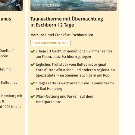
9 km
Eschborn, Hessen
8 km
Hes
aunus
Taunustherme mit Übernachtung
Well
in Eschborn | 2 Tage
Vital 
Mercure Hotel Frankfurt Eschborn Ost
4 T
TOP FAMILIENHOTEL
2025
Zi
 Quellen“
2 Tage | 1 Nacht im gemütlichen Zimmer zentral
tä
opole
am Finanzplatz Eschborn gelegen
Me
tägliches Frühstück vom Buffet mit original
1 x
fet mit
Frankfurter Würstchen und anderen regionalen
Re
Spezialitäten- im Sommer auch gern am Pool
Ein
Buffet nach
1 Tageskarte Erwachsene für die TaunusTherme
di
in Bad Homburg
3 weit
ad Homburg mit
Wlan-Nutzung und Parken auf dem
, 8
Hotelparkplatz
d 1001 Nacht