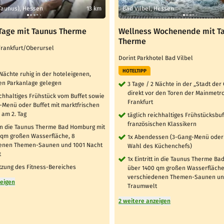
Taunus), Hessen
13 km
Bad Vilbel, Hessen
Tage mit Taunus Therme
Wellness Wochenende mit T
Therme
 Frankfurt/Oberursel
Dorint Parkhotel Bad Vilbel
HOTELTIPP
 Nächte ruhig in der hoteleigenen,
hen Parkanlage gelegen
3 Tage / 2 Nächte in der „Stadt der
direkt vor den Toren der Mainmetr
ichhaltiges Frühstück vom Buffet sowie
Frankfurt
-Menü oder Buffet mit marktfrischen
 am 2. Tag
täglich reichhaltiges Frühstücksbuf
französischen Klassikern
t in die Taunus Therme Bad Homburg mit
 qm großen Wasserfläche, 8
1x Abendessen (3-Gang-Menü oder 
enen Themen-Saunen und 1001 Nacht
Wahl des Küchenchefs)
t
1x Eintritt in die Taunus Therme B
tzung des Fitness-Bereiches
über 1400 qm großen Wasserfläche
verschiedenen Themen-Saunen un
zeigen
Traumwelt
2 weitere anzeigen