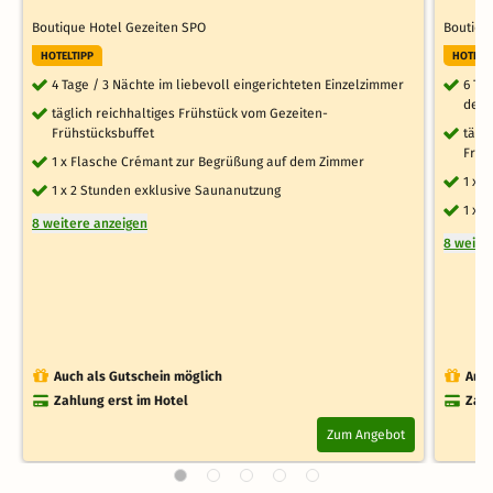
Boutique Hotel Gezeiten SPO
Boutiqu
HOTELTIPP
HOTELT
4 Tage / 3 Nächte im liebevoll eingerichteten Einzelzimmer
6 Ta
des 
täglich reichhaltiges Frühstück vom Gezeiten-
Frühstücksbuffet
tägl
Früh
1 x Flasche Crémant zur Begrüßung auf dem Zimmer
1 x 
1 x 2 Stunden exklusive Saunanutzung
1 x 
8 weitere anzeigen
8 weite
Auch als Gutschein möglich
Auch
Zahlung erst im Hotel
Zahl
Zum Angebot