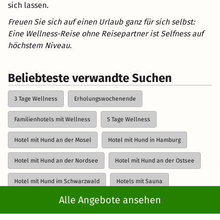
sich lassen.
Freuen Sie sich auf einen Urlaub ganz für sich selbst:
Eine Wellness-Reise ohne Reisepartner ist Selfness auf
höchstem Niveau.
Beliebteste verwandte Suchen
3 Tage Wellness
Erholungswochenende
Familienhotels mit Wellness
5 Tage Wellness
Hotel mit Hund an der Mosel
Hotel mit Hund in Hamburg
Hotel mit Hund an der Nordsee
Hotel mit Hund an der Ostsee
Hotel mit Hund im Schwarzwald
Hotels mit Sauna
Alle Angebote ansehen
Weitere Vorschläge anzeigen
Last Minute Wellness
Luxus Wellnesshotels
Spa Hotels