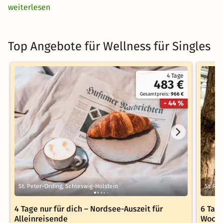
weiterlesen
Top Angebote für Wellness für Singles
4 Tage
483 €
Gesamtpreis:
966 €
- 44 %
St. Peter-Ording, Schleswig-Holstein
St. Pe
4 Tage nur für dich – Nordsee-Auszeit für
6 Tag
Alleinreisende
Woche