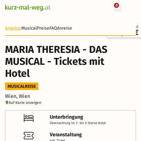
0
+ 18 Fotos
Ticket + Hotel
Angebot
Musical
Preise
FAQ
Anreise
140,00 €
MARIA THERESIA - DAS
MUSICAL - Tickets mit
Hotel
MUSICALREISE
Wien, Wien
Auf Karte anzeigen
Unterbringung
Übernachtung im 3- bis 5-Sterne Hotel
Veranstaltung
Inkl. Ticket