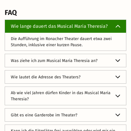
FAQ
Wie lange dauert das Musical Maria Theresia?
Die Aufführung im Ronacher Theater dauert etwa zwei
Stunden, inklusive einer kurzen Pause.
Was ziehe ich zum Musical Maria Theresia an?
Es gibt keinen festen Dresscode. Viele Gäste kleiden sich
Wie lautet die Adresse des Theaters?
gerne elegant, um dem besonderen Anlass gerecht zu
werden.
Die Adresse des Theaters lautet: Ronacher, Seilerstätte 9,
Ab wie viel Jahren dürfen Kinder in das Musical Maria
1010 Wien.
Theresia?
Kindern unter drei Jahren ist der Zutritt nicht gestattet,
Gibt es eine Garderobe im Theater?
unter anderem wegen der Lautstärke und der Dauer der
Vorstellung. Die Altersempfehlung für den Musicalbesuch
Ja, für jeden Bereich gibt es eine Garderobe. Das gilt für
liegt bei 10 Jahren. Sitzerhöhungen für Kinder gibt es beim
Kann ich die Sitzplätze frei auswählen oder wird mir ein