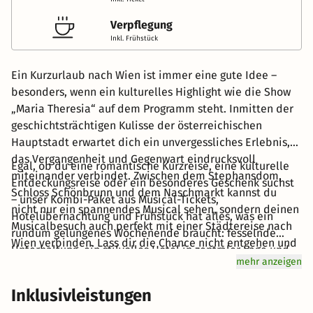
Verpflegung
Inkl. Frühstück
Ein Kurzurlaub nach Wien ist immer eine gute Idee –
besonders, wenn ein kulturelles Highlight wie die Show
„Maria Theresia“ auf dem Programm steht. Inmitten der
geschichtsträchtigen Kulisse der österreichischen
Hauptstadt erwartet dich ein unvergessliches Erlebnis,
das Vergangenheit und Gegenwart eindrucksvoll
Egal, ob du eine romantische Kurzreise, eine kulturelle
miteinander verbindet. Zwischen dem Stephansdom,
Entdeckungsreise oder ein besonderes Geschenk suchst
Schloss Schönbrunn und dem Naschmarkt kannst du
– unser Kombi-Paket aus Musical-Tickets,
nicht nur ein spannendes Musical sehen, sondern deinen
Hotelübernachtung und Frühstück hat alles, was ein
Musicalbesuch auch perfekt mit einer Städtereise nach
rundum gelungenes Wochenende braucht: fesselnde
Wien verbinden. Lass dir die Chance nicht entgehen und
Unterhaltung, ein stilvolles Hotel in zentraler Lage und
entdecke neben deinem Musicalbesuch im Ronacher
mehr anzeigen
das herrlich entspannte Gefühl, dich um nichts kümmern
Theater die Highlights dieser faszinierenden Stadt.
zu müssen.
Inklusivleistungen