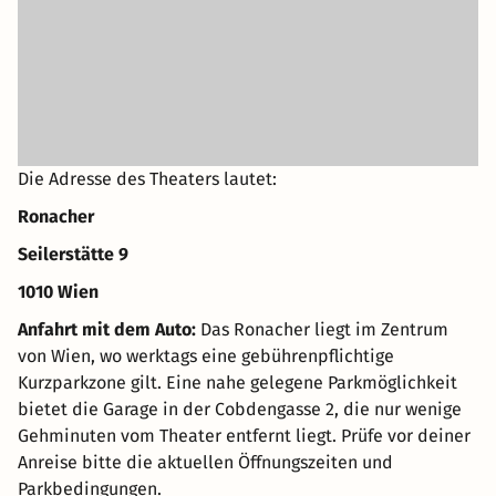
Und als kulturelles Highlight deiner Reise erwartet dich
die beeindruckende Show „Maria Theresia“. Erlebe einen
unvergesslichen Kurzurlaub im Herzen Österreichs!
Die Adresse des Theaters lautet:
Ronacher
Seilerstätte 9
1010 Wien
Anfahrt mit dem Auto:
Das Ronacher liegt im Zentrum
von Wien, wo werktags eine gebührenpflichtige
Kurzparkzone gilt. Eine nahe gelegene Parkmöglichkeit
bietet die Garage in der Cobdengasse 2, die nur wenige
Gehminuten vom Theater entfernt liegt. Prüfe vor deiner
Anreise bitte die aktuellen Öffnungszeiten und
Parkbedingungen.