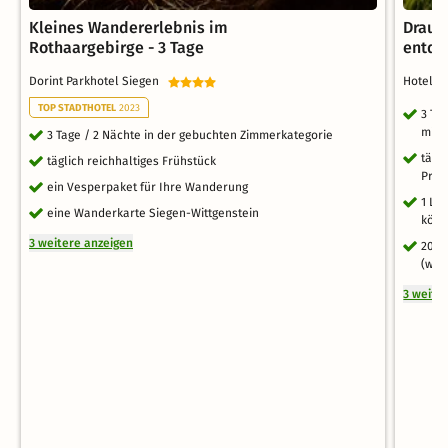
Kleines Wandererlebnis im
Drauß
Rothaargebirge - 3 Tage
entde
Dorint Parkhotel Siegen
Hotel 
TOP STADTHOTEL
2023
3 Ta
mit 
3 Tage / 2 Nächte in der gebuchten Zimmerkategorie
tägl
täglich reichhaltiges Frühstück
Prod
ein Vesperpaket für Ihre Wanderung
1 Le
eine Wanderkarte Siegen-Wittgenstein
könn
3 weitere anzeigen
20% 
(wäh
3 weite