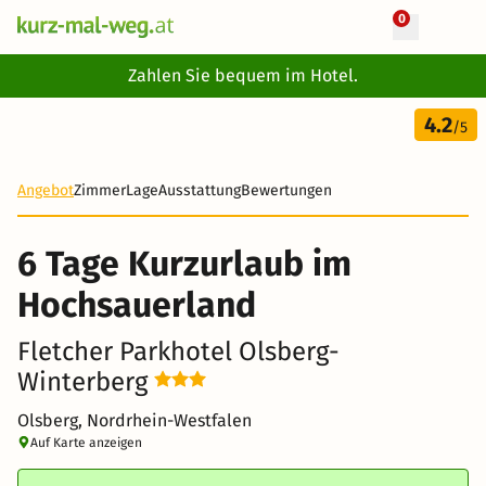
0
+ 117 Fotos
Zahlen Sie bequem im Hotel.
3 Tage
4.2
311 €
/5
Angebot
Zimmer
Lage
Ausstattung
Bewertungen
6 Tage Kurzurlaub im
Hochsauerland
Fletcher Parkhotel Olsberg-
Winterberg
Olsberg, Nordrhein-Westfalen
Auf Karte anzeigen