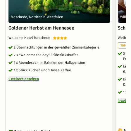
Meschede, Nordrhein-Westfalen
Willin
Goldener Herbst am Hennesee
Schle
Welcome Hotel Meschede
Wellne
TOP LA
2 Übernachtungen in der gewählten Zimmerkategorie
3 Ta
2 x "Welcome the day" Frühstücksbuffet
Früh
1 x Abendessen im Rahmen der Halbpension
tägl
1 x Stück Kuchen und 1 Tasse Kaffee
Gang
5 weitere anzeigen
Eint
Dam
1 x 
3 weite
Auch