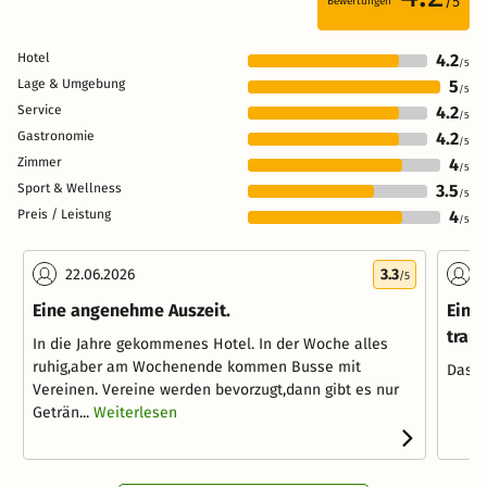
/5
Bewertungen
Hotel
4.2
/5
Lage & Umgebung
5
/5
Service
4.2
/5
Gastronomie
4.2
/5
Zimmer
4
/5
Sport & Wellness
3.5
/5
Preis / Leistung
4
/5
22.06.2026
3.3
0
/5
Eine angenehme Auszeit.
Ein 
trau
In die Jahre gekommenes Hotel. In der Woche alles
ruhig,aber am Wochenende kommen Busse mit
Das 4
Vereinen. Vereine werden bevorzugt,dann gibt es nur
Geträn...
Weiterlesen