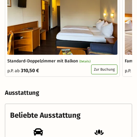
Standard-Doppelzimmer mit Balkon
Famil
(Details)
Zur Buchung
310,50 €
p.P. ab
p.P. a
Ausstattung
Beliebte Ausstattung