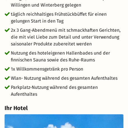
entdecken. Erforschen Sie charmante Städte wie
Willingen und Winterberg gelegen
Winterberg, Olsberg, und Schmallenberg, um lokale
täglich reichhaltiges Frühstückbüffet für einen
Geschäfte, Restaurants und historische Stätten zu
gelungen Start in den Tag
entdecken. Der Naturpark Arnsberger Wald und der
2x 3 Gang-Abendmenü mit schmackhaften Gerichten,
Naturpark Rothaargebirge bieten großartige
die mit viel Liebe zum Detail und unter Verwendung
Möglichkeiten, die Tierwelt und Pflanzenwelt des
saisonaler Produkte zubereitet werden
Hochsauerlands zu erleben.
Nutzung des hoteleigenen Hallenbades und der
finnischen Sauna sowie des Ruhe-Raums
1x Willkommensgetränk pro Person
Wlan- Nutzung während des gesamten Aufenthaltes
Parkplatz-Nutzung während des gesamten
Aufenthaltes
Ihr Hotel