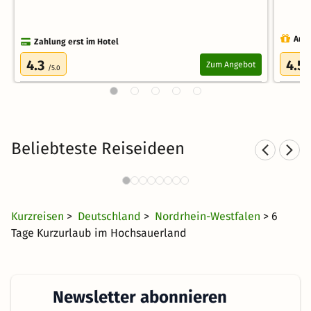
Auch
Zahlung erst im Hotel
4.3
4.5
Zum Angebot
/5.0
Beliebteste Reiseideen
Sporthotels in NRW
1221 Angebote
25 €
ab
Kurzreisen
>
Deutschland
>
Nordrhein-Westfalen
> 6
Tage Kurzurlaub im Hochsauerland
Newsletter abonnieren