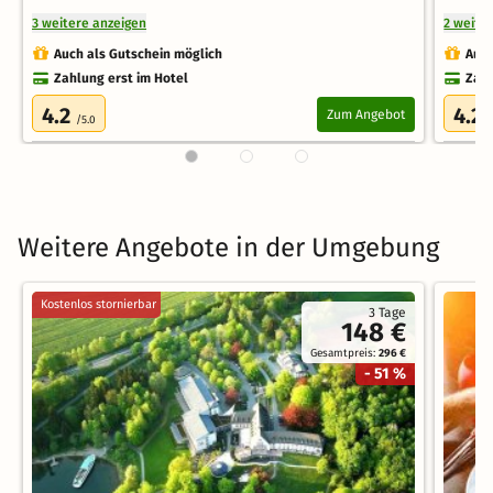
3 weitere anzeigen
2 weite
Auch als Gutschein möglich
Auch
Zahlung erst im Hotel
Zahl
4.2
4.2
Zum Angebot
/5.0
/
Weitere Angebote in der Umgebung
Kostenlos stornierbar
3 Tage
148 €
Gesamtpreis:
296 €
- 51 %