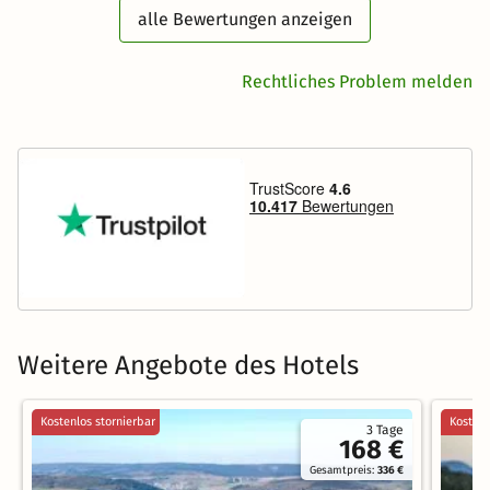
alle Bewertungen anzeigen
Rechtliches Problem melden
Weitere Angebote des Hotels
Kostenlos stornierbar
Kostenl
3 Tage
168 €
Gesamtpreis:
336 €