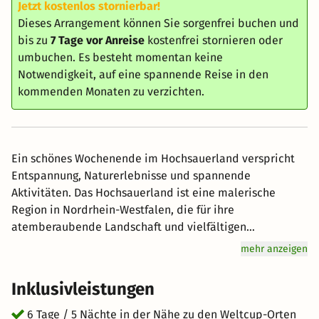
Jetzt kostenlos stornierbar!
Dieses Arrangement können Sie sorgenfrei buchen und
bis zu
7 Tage vor Anreise
kostenfrei stornieren oder
umbuchen. Es besteht momentan keine
Notwendigkeit, auf eine spannende Reise in den
kommenden Monaten zu verzichten.
Ein schönes Wochenende im Hochsauerland verspricht
Entspannung, Naturerlebnisse und spannende
Aktivitäten. Das Hochsauerland ist eine malerische
Region in Nordrhein-Westfalen, die für ihre
atemberaubende Landschaft und vielfältigen
Freizeitmöglichkeiten bekannt ist. Das Hochsauerland
mehr anzeigen
bietet eine Fülle von Wanderwegen durch grüne Wälder,
entlang klarer Flüsse und über die sanften Hügel.
Inklusivleistungen
Erkunden Sie den Rothaarsteig oder den Sauerland-
Höhenflug, um die natürliche Schönheit der Region zu
6 Tage / 5 Nächte in der Nähe zu den Weltcup-Orten