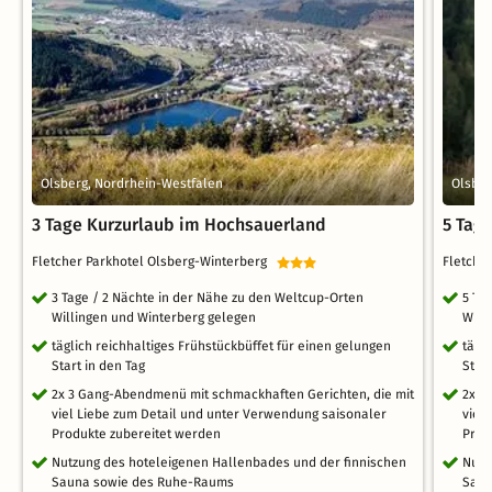
Olsberg, Nordrhein-Westfalen
Olsber
3 Tage Kurzurlaub im Hochsauerland
5 Tag
Fletcher Parkhotel Olsberg-Winterberg
Fletche
3 Tage / 2 Nächte in der Nähe zu den Weltcup-Orten
5 Ta
Willingen und Winterberg gelegen
Will
täglich reichhaltiges Frühstückbüffet für einen gelungen
tägl
Start in den Tag
Start
2x 3 Gang-Abendmenü mit schmackhaften Gerichten, die mit
2x 3
viel Liebe zum Detail und unter Verwendung saisonaler
viel
Produkte zubereitet werden
Prod
Nutzung des hoteleigenen Hallenbades und der finnischen
Nutz
Sauna sowie des Ruhe-Raums
Saun