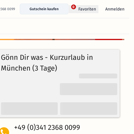
0
Anmelden
Favoriten
 2368 0099
Gutschein kaufen
+ 18 Fotos anzeigen
Kostenlos
97%
stornierbar
4.5
59
Echte
/5
Gönn Dir was - Kurzurlaub in
Bewertungen
Weiterempfehlung
Brillant
München (3 Tage)
+49 (0)341 2368 0099