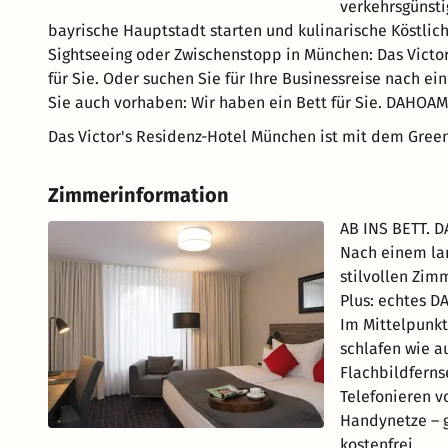
verkehrsgünsti
bayrische Hauptstadt starten und kulinarische Köstlic
Sightseeing oder Zwischenstopp in München: Das Victor
für Sie. Oder suchen Sie für Ihre Businessreise nach ei
Sie auch vorhaben: Wir haben ein Bett für Sie. DAHOAM
Das Victor's Residenz-Hotel München ist mit dem Green
Zimmerinformation
AB INS BETT. 
Nach einem lan
stilvollen Zim
Plus: echtes D
Im Mittelpunkt
schlafen wie a
Flachbildferns
Telefonieren v
Handynetze – g
kostenfrei.