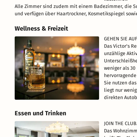
Alle Zimmer sind zudem mit einem Badezimmer, die Su
und verfügen über Haartrockner, Kosmetikspiegel sow
Wellness & Freizeit
GEHEN SIE AU
Das Victor's R
unzählige Akti
Unterschleißh
weniger als 30
hervorragende
Sie nutzen da
liegt nur weni
direkten Auto
Essen und Trinken
JOIN THE CLUB
Das Wohnzimme