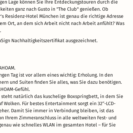
gen Lage können Sie Ihre Entdeckungstouren durch die
hkeiten ganz nach Gusto in "The Club" genießen. Ob
's Residenz-Hotel München ist genau die richtige Adresse
nem Ort, an dem sich Arbeit nicht nach Arbeit anfühlt? Was
.
Sign Nachhaltigkeitszertifikat ausgezeichnet.
DAHOAM.
gen Tag ist vor allem eines wichtig: Erholung. In den
mern und Suiten finden Sie alles, was Sie dazu benötigen.
AHOAM-Gefühl.
 steht natürlich das kuschelige Boxspringbett, in dem Sie
uf Wolken. Für bestes Entertainment sorgt ein 32″-LCD-
eher. Damit Sie immer in Verbindung bleiben, ist das
on Ihrem Zimmeranschluss in alle weltweiten Fest- und
enau wie schnelles WLAN im gesamten Hotel – für Sie