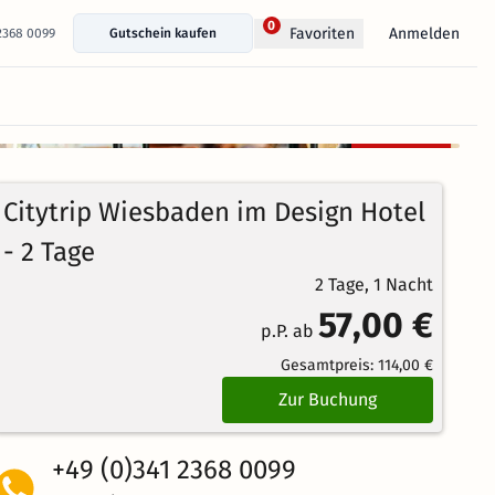
0
Anmelden
Favoriten
 2368 0099
Gutschein kaufen
+ 14 Fotos anzeigen
Kostenlos
100%
stornierbar
4.9
23
Echte
/5
Citytrip Wiesbaden im Design Hotel
Bewertungen
Weiterempfehlung
Herausragend
- 2 Tage
2 Tage, 1 Nacht
57,00 €
p.P. ab
Gesamtpreis:
114,00 €
Zur Buchung
+49 (0)341 2368 0099