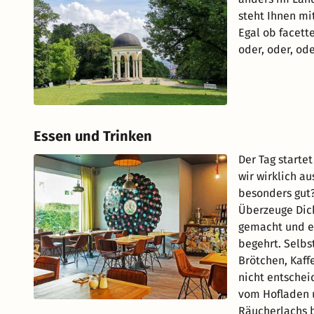
steht Ihnen mi
Egal ob facet
oder, oder, oder
Essen und Trinken
Der Tag starte
wir wirklich a
besonders gut?
Überzeuge Dic
gemacht und es
begehrt. Selbs
Brötchen, Kaff
nicht entschei
vom Hofladen u
Räucherlachs b