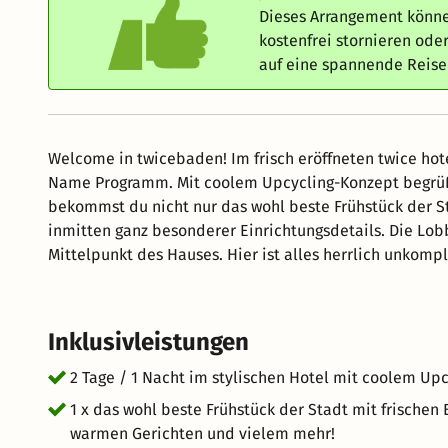
Dieses Arrangement könne
kostenfrei stornieren od
auf eine spannende Reis
Welcome in twicebaden! Im frisch eröffneten twice hote
Name Programm. Mit coolem Upcycling-Konzept begrüße
bekommst du nicht nur das wohl beste Frühstück der S
inmitten ganz besonderer Einrichtungsdetails. Die Lobb
Mittelpunkt des Hauses. Hier ist alles herrlich unkompliziert! Nutze deinen Kurzurlaub, um Wiesbaden kulturell
und kulinarisch kennenzulernen.
Inklusivleistungen
2 Tage / 1 Nacht im stylischen Hotel mit coolem Up
1 x das wohl beste Frühstück der Stadt mit frischen 
warmen Gerichten und vielem mehr!