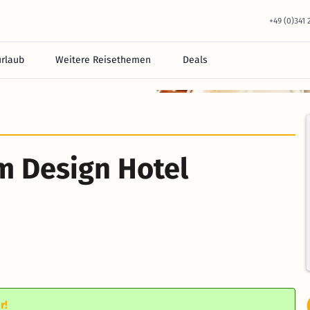
+49 (0)341
urlaub
Weitere Reisethemen
Deals
equem im Hotel.
m Design Hotel
r!