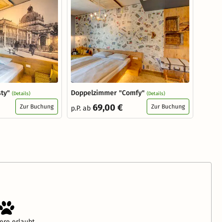
ty"
Doppelzimmer "Comfy"
(Details)
(Details)
69,00 €
Zur Buchung
Zur Buchung
p.P. ab
ere erlaubt