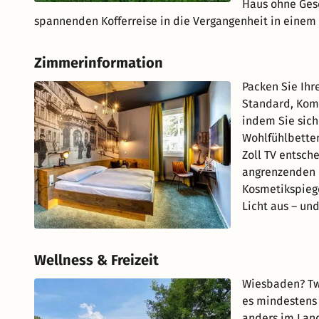
Haus ohne Gesc
spannenden Kofferreise in die Vergangenheit in einem
Zimmerinformation
Packen Sie Ihr
Standard, Komf
indem Sie sich
Wohlfühlbetten
Zoll TV entsch
angrenzenden 
Kosmetikspieg
Licht aus – un
Wellness & Freizeit
Wiesbaden? Twi
es mindestens 
anders im Land