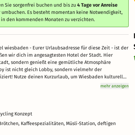
n Sie sorgenfrei buchen und bis zu
4 Tage vor Anreise
er umbuchen. Es besteht momentan keine Notwendigkeit,
e in den kommenden Monaten zu verzichten.
l wiesbaden - Eurer Urlaubsadresse für diese Zeit - ist der
n wir dich im angesagtesten Hotel der Stadt. Hier
tadt, sondern genießt eine gemütliche Atmosphäre
y ist nicht gleich Lobby, sondern vielmehr der
mehr anzeigen
cycling Konzept
Brötchen, Kaffeespezialitäten, Müsli-Station, deftigen