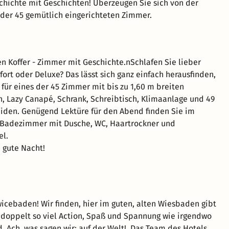
hichte mit Geschichten! Überzeugen Sie sich von der
 der 45 gemütlich eingerichteten Zimmer.
en Koffer - Zimmer mit Geschichte.nSchlafen Sie lieber
ort oder Deluxe? Das lässt sich ganz einfach herausfinden,
 für eines der 45 Zimmer mit bis zu 1,60 m breiten
, Lazy Canapé, Schrank, Schreibtisch, Klimaanlage und 49
eiden. Genügend Lektüre für den Abend finden Sie im
Badezimmer mit Dusche, WC, Haartrockner und
el.
d gute Nacht!
cebaden! Wir finden, hier im guten, alten Wiesbaden gibt
doppelt so viel Action, Spaß und Spannung wie irgendwo
. Ach, was sagen wir: auf der Welt! Das Team des Hotels