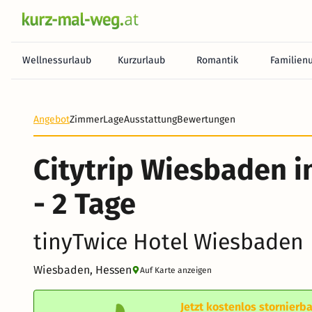
Wellnessurlaub
Kurzurlaub
Romantik
Familien
Heute noch keine Zahlung erforderlich! Zahlen Sie b
Angebot
Zimmer
Lage
Ausstattung
Bewertungen
Citytrip Wiesbaden i
- 2 Tage
tinyTwice Hotel Wiesbaden
Wiesbaden, Hessen
Auf Karte anzeigen
Jetzt kostenlos stornierba