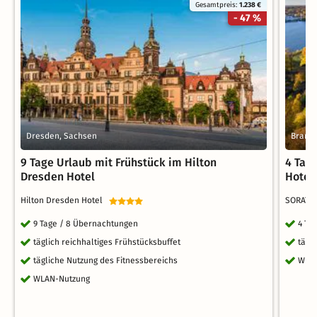
Gesamtpreis:
1.238 €
- 47 %
Dresden, Sachsen
Brande
9 Tage Urlaub mit Frühstück im Hilton
4 Tag
Dresden Hotel
Hotel
Hilton Dresden Hotel
SORAT 
9 Tage / 8 Übernachtungen
4 Ta
täglich reichhaltiges Frühstücksbuffet
tägl
tägliche Nutzung des Fitnessbereichs
WLA
WLAN-Nutzung