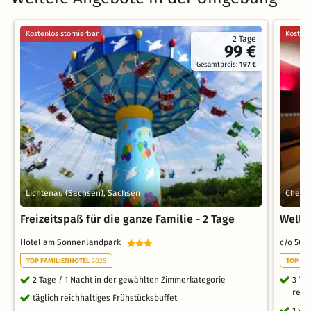
Kostenlos stornierbar
Kostenl
2 Tage
99 €
Gesamtpreis:
197 €
Lichtenau (Sachsen), Sachsen
Chemni
Freizeitspaß für die ganze Familie - 2 Tage
Welln
Hotel am Sonnenlandpark
c/o 56 
TOP FAMILIENHOTEL
2025
TOP RO
2 Tage / 1 Nacht in der gewählten Zimmerkategorie
3 Ta
reic
täglich reichhaltiges Frühstücksbuffet
1 x 