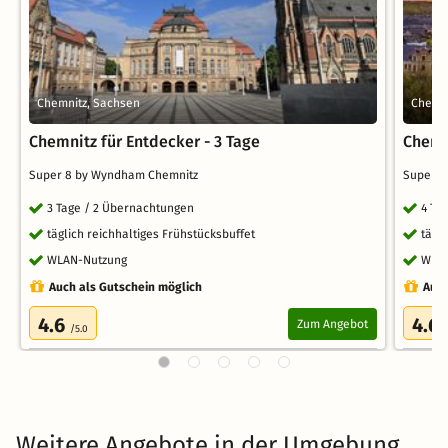
Chemnitz, Sachsen
Chemni
Chemnitz für Entdecker - 3 Tage
Chemn
Super 8 by Wyndham Chemnitz
Super 
3 Tage / 2 Übernachtungen
4 Ta
täglich reichhaltiges Frühstücksbuffet
tägl
WLAN-Nutzung
WLA
Auch als Gutschein möglich
Auch
4.6
4.6
Zum Angebot
/5.0
Weitere Angebote in der Umgebung