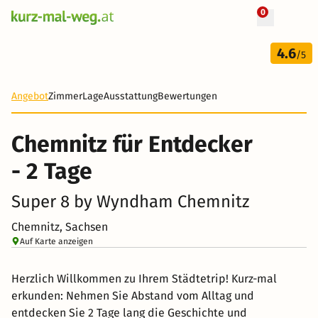
0
+ 8 Fotos
2 Tage
4.6
41 €
/5
-55%
Angebot
Zimmer
Lage
Ausstattung
Bewertungen
Chemnitz für Entdecker
- 2 Tage
Super 8 by Wyndham Chemnitz
Chemnitz, Sachsen
Auf Karte anzeigen
Herzlich Willkommen zu Ihrem Städtetrip! Kurz-mal
erkunden: Nehmen Sie Abstand vom Alltag und
entdecken Sie 2 Tage lang die Geschichte und