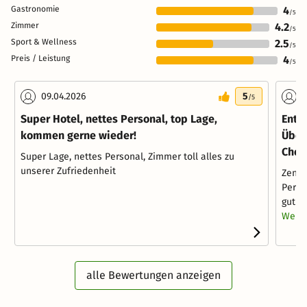
Gastronomie
4
/5
Zimmer
4.2
/5
Sport & Wellness
2.5
/5
Preis / Leistung
4
/5
09.04.2026
5
1
/5
Super Hotel, nettes Personal, top Lage,
Entd
kommen gerne wieder!
Über
Chem
Super Lage, nettes Personal, Zimmer toll alles zu
unserer Zufriedenheit
Zentr
Perso
gut .
Weite
alle Bewertungen anzeigen