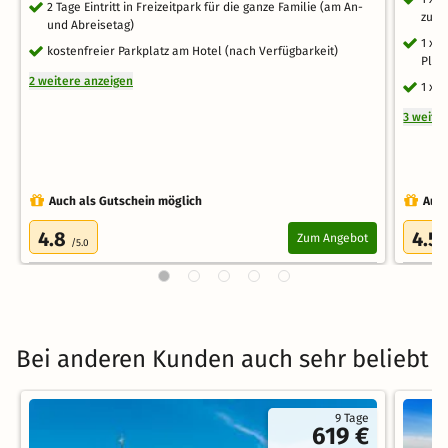
2 Tage Eintritt in Freizeitpark für die ganze Familie (am An-
zur 
und Abreisetag)
1 x 
kostenfreier Parkplatz am Hotel (nach Verfügbarkeit)
Plus
2 weitere anzeigen
1 x 
3 weite
Auch als Gutschein möglich
Auch
4.8
4.5
Zum Angebot
/5.0
Bei anderen Kunden auch sehr beliebt
9 Tage
619 €