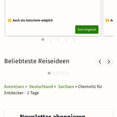
Auch als Gutschein möglich
Auch
Zum Angebot
Beliebteste Reiseideen
Städtereisen nach Sachsen
1214 Angebote
20 €
ab
Kurzreisen
>
Deutschland
>
Sachsen
> Chemnitz für
Entdecker - 2 Tage
Newsletter abonnieren