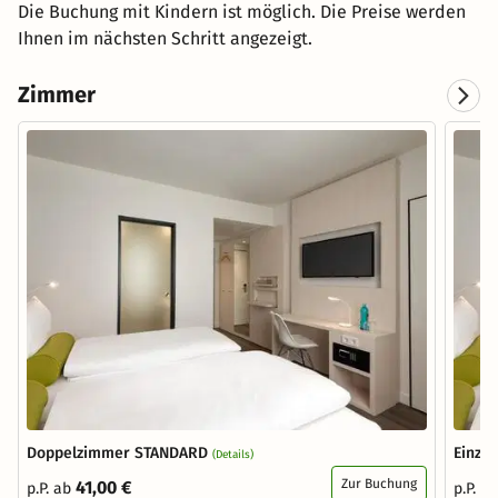
Die Buchung mit Kindern ist möglich. Die Preise werden
Ihnen im nächsten Schritt angezeigt.
Zimmer
Doppelzimmer STANDARD
Einze
(Details)
Zur Buchung
41,00 €
p.P. ab
p.P. a