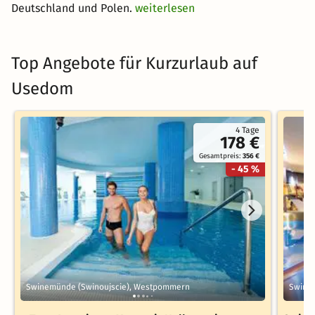
Deutschland und Polen.
weiterlesen
Top Angebote für Kurzurlaub auf
Usedom
4 Tage
178 €
Gesamtpreis:
356 €
- 45 %
Swinemünde (Swinoujscie), Westpommern
Swine