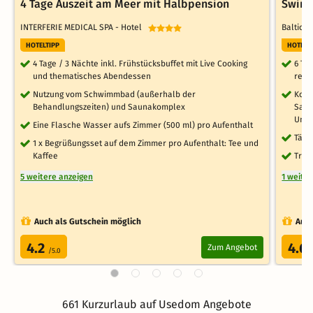
4 Tage Auszeit am Meer mit Halbpension
Swine
INTERFERIE MEDICAL SPA - Hotel
Baltic P
HOTELTIPP
HOTELT
4 Tage / 3 Nächte inkl. Frühstücksbuffet mit Live Cooking
6 Ta
und thematisches Abendessen
reic
Nutzung vom Schwimmbad (außerhalb der
Kost
Behandlungszeiten) und Saunakomplex
Saun
Unte
Eine Flasche Wasser aufs Zimmer (500 ml) pro Aufenthalt
Tägl
1 x Begrüßungsset auf dem Zimmer pro Aufenthalt: Tee und
Kaffee
Tres
5 weitere anzeigen
1 weite
Auch als Gutschein möglich
Auch
4.2
4.6
Zum Angebot
/5.0
661 Kurzurlaub auf Usedom Angebote