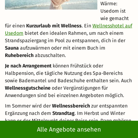
Wärme:
Usedom ist
wie gemacht
für einen
Kurzurlaub mit Wellness
. Ein
Wellnesshotel auf
Usedom
bietet den idealen Rahmen, um nach einem
Strandspaziergang im Pool zu entspannen, dich in der
Sauna
aufzuwärmen oder mit einem Buch im
Ruhebereich
abzuschalten.
Je nach Arrangement
können Frühstück oder
Halbpension, die tägliche Nutzung des Spa-Bereichs
sowie Bademantel und Badeschuhe enthalten sein. Auch
Wellnessgutscheine
oder Vergünstigungen für
Anwendungen sind bei einzelnen Angeboten möglich.
Im Sommer wird der
Wellnessbereich
zur entspannten
Ergänzung nach dem
Strandtag
. Im Herbst und Winter
kann er der Mittelpunkt deiner Reise sein. Dann gehören
raue Luft, leere Promenaden und die wohlige Wärme im
Alle Angebote ansehen
Hotel zu genau der Mischung, wegen der sich die
Fahrt an