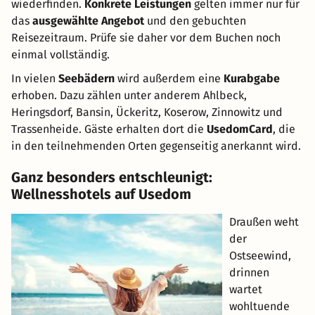
wiederfinden.
Konkrete Leistungen
gelten immer nur für
das
ausgewählte Angebot
und den gebuchten
Reisezeitraum. Prüfe sie daher vor dem Buchen noch
einmal vollständig.
In vielen
Seebädern
wird außerdem eine
Kurabgabe
erhoben. Dazu zählen unter anderem Ahlbeck,
Heringsdorf, Bansin, Ückeritz, Koserow, Zinnowitz und
Trassenheide. Gäste erhalten dort die
UsedomCard
, die
in den teilnehmenden Orten gegenseitig anerkannt wird.
Ganz besonders entschleunigt:
Wellnesshotels auf Usedom
Draußen weht
der
Ostseewind,
drinnen
wartet
wohltuende