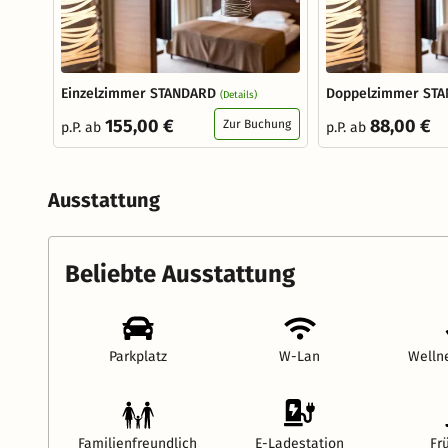
Einzelzimmer STANDARD
Doppelzimmer ST
(Details)
155,00 €
88,00 €
Zur Buchung
p.P. ab
p.P. ab
Ausstattung
Beliebte Ausstattung
Parkplatz
W-Lan
Welln
Familienfreundlich
E-Ladestation
Fr