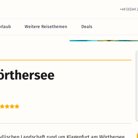
+49 (0)341
urlaub
Weitere Reisethemen
Deals
örthersee
dyllischen Landschaft rund um Klagenfurt am Wörthersee