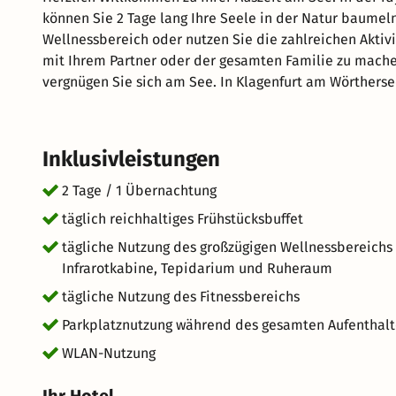
können Sie 2 Tage lang Ihre Seele in der Natur baumel
Wellnessbereich oder nutzen Sie die zahlreichen Aktiv
mit Ihrem Partner oder der gesamten Familie zu mache
vergnügen Sie sich am See. In Klagenfurt am Wörtherse
geschrieben: Starten Sie mit einem reichhaltigen Frühst
auf hervorragenden Service und eine entspannte Atmos
wünscht Ihnen einen großartigen Aufenthalt im schöne
Inklusivleistungen
2 Tage / 1 Übernachtung
täglich reichhaltiges Frühstücksbuffet
tägliche Nutzung des großzügigen Wellnessbereichs
Infrarotkabine, Tepidarium und Ruheraum
tägliche Nutzung des Fitnessbereichs
Parkplatznutzung während des gesamten Aufenthalte
WLAN-Nutzung