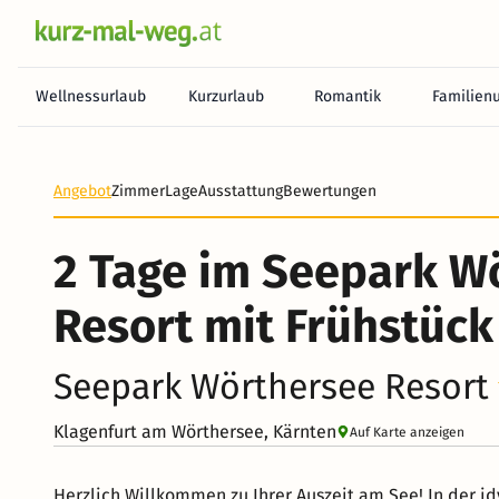
Wellnessurlaub
Kurzurlaub
Romantik
Familien
Angebot
Zimmer
Lage
Ausstattung
Bewertungen
2 Tage im Seepark W
Resort mit Frühstück
Seepark Wörthersee Resort
Klagenfurt am Wörthersee, Kärnten
Auf Karte anzeigen
Herzlich Willkommen zu Ihrer Auszeit am See! In der i