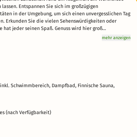
n lassen. Entspannen Sie sich im großzügigen
itäten in der Umgebung, um sich einen unvergesslichen Tag
n. Erkunden Sie die vielen Sehenswürdigkeiten oder
e hat jeder seinen Spaß. Genuss wird hier groß
ücksbuffet für Genießer vital in den Tag. Freuen Sie sich
mehr anzeigen
phäre für einen einzigartigen Urlaub. kurz-mal-weg.de
n Klagenfurt am Wörthersee.
 inkl. Schwimmbereich, Dampfbad, Finnische Sauna,
s (nach Verfügbarkeit)