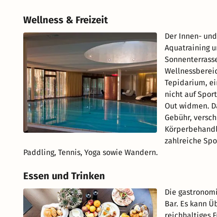
Wellness & Freizeit
Der Innen- und
Aquatraining u
Sonnenterrasse
Wellnessberei
Tepidarium, ei
nicht auf Spor
Out widmen. Da
Gebühr, versc
Körperbehandlu
zahlreiche Spo
Paddling, Tennis, Yoga sowie Wandern.
Essen und Trinken
Die gastronomi
Bar. Es kann Ü
reichhaltiges 