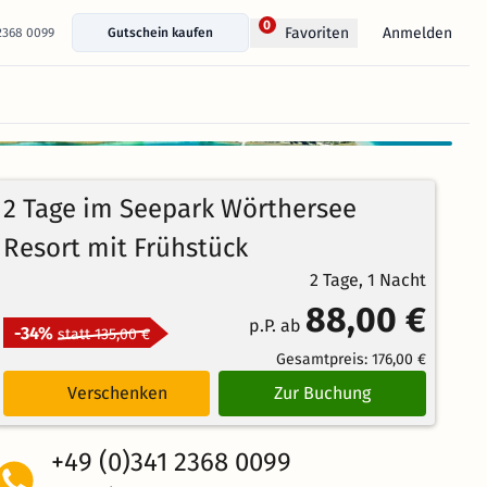
0
Anmelden
Favoriten
 2368 0099
Gutschein kaufen
+ 29 Fotos anzeigen
100%
5
1
Echte
/5
2 Tage im Seepark Wörthersee
Bewertungen
Weiterempfehlung
Ausgezeichnet
Resort mit Frühstück
2 Tage, 1 Nacht
88,00 €
p.P. ab
-34%
statt 135,00 €
Gesamtpreis:
176,00 €
Verschenken
Zur Buchung
+49 (0)341 2368 0099