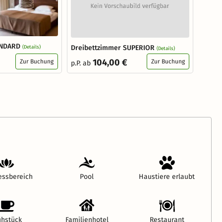
ANDARD
Dreibettzimmer SUPERIOR
(Details)
(Details)
104,00 €
Zur Buchung
Zur Buchung
p.P. ab
essbereich
Pool
Haustiere erlaubt
ühstück
Familienhotel
Restaurant