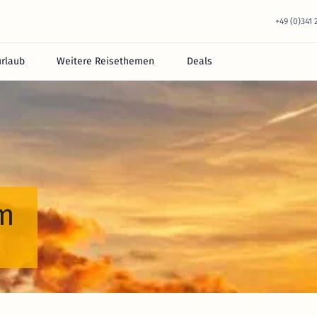
+49 (0)341
urlaub
Weitere Reisethemen
Deals
um