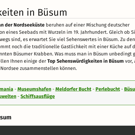
keiten in Büsum
an der Nordseeküste
beruhen auf einer Mischung deutscher
on eines Seebads mit Wurzeln im 19. Jahrhundert. Gleich ob S
rwegs sind, es erwartet Sie viel Sehenswertes in Büsum. Zu den
mmt noch die traditionelle Gastlichkeit mit einer Küche auf 
annten Büsumer Krabben. Was muss man in Büsum unbedingt 
ellen Ihnen einige der
Top Sehenswürdigkeiten in Büsum
vor,
er Nordsee zusammenstellen können.
mania
-
Museumshafen
-
Meldorfer Bucht
-
Perlebucht
-
Büs
swelten
-
Schiffsausflüge
üsum