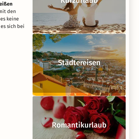
Kurzurlaub
weißen
mit den
es keine
es sich bei
Städtereisen
Romantikurlaub