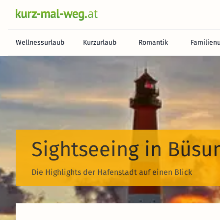
Wellnessurlaub
Kurzurlaub
Romantik
Familien
Sightseeing in Büs
Die Highlights der Hafenstadt auf einen Blick