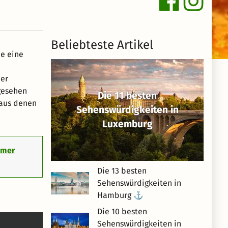
Beliebteste Artikel
ie eine
der
gesehen
Die 11 besten
 aus denen
Sehenswürdigkeiten in
Luxemburg
umer
Die 13 besten
Sehenswürdigkeiten in
Hamburg ⚓
Die 10 besten
Sehenswürdigkeiten in