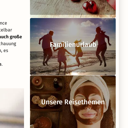
ence
telbar
 auch große
Familienurlaub
schauung
, es
e
.
Unsere Reisethemen