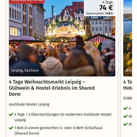
4 Tage
74 €
Gesamtpreis:
148 €
Leipzig, Sachsen
Brande
4 Tage Weihnachtsmarkt Leipzig –
4 Tag
Glühwein & Hostel-Erlebnis im Shared
Hotel
Dorm
SORAT 
multitude Hostel Leipzig
4 Ta
4 Tage / 3 Übernachtungen im modernen multitude Hostel
tägl
Leipzig
WLA
1 Bett in einem gemischten 4- oder 6-Bett-Schlafsaal
(Shared Dorm)