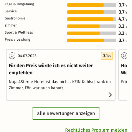
Lage & Umgebung
3.7
/5
Service
3.7
/5
Gastronomie
4.7
/5
Zimmer
3.3
/5
Sport & Wellness
3.3
/5
Preis / Leistung
3.7
/5
04.07.2023
3.1
2
/5
Für den Preis würde ich es nicht weiter
Hote
empfehlen
Well
Naja,4Sterne Hotel ist das nicht . KEIN Kühlschrank im
Frühs
Zimmer, Fön war auch kaputt.
alle Bewertungen anzeigen
Rechtliches Problem melden