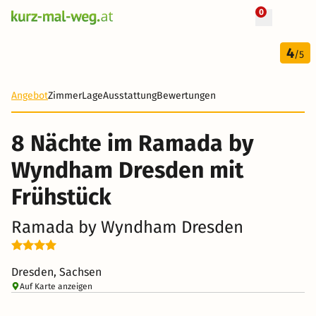
0
+ 8 Fotos
9 Tage
4
416 €
/5
-38%
Angebot
Zimmer
Lage
Ausstattung
Bewertungen
8 Nächte im Ramada by
Wyndham Dresden mit
Frühstück
Ramada by Wyndham Dresden
Dresden, Sachsen
Auf Karte anzeigen