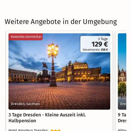
Weitere Angebote in der Umgebung
Kostenlos stornierbar
3 Tage
129 €
Gesamtpreis:
258 €
Dresden, Sachsen
Dresd
3 Tage Dresden - Kleine Auszeit inkl.
9 Tag
Halbpension
Dresd
Hotel Amadeus Dresden
Hilton 