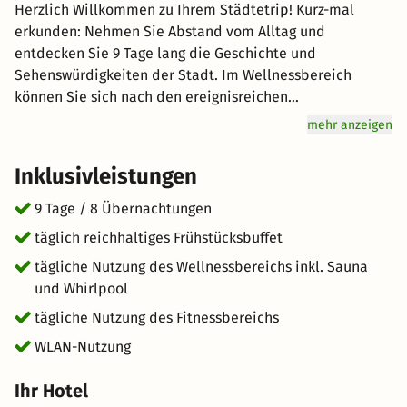
Herzlich Willkommen zu Ihrem Städtetrip! Kurz-mal
erkunden: Nehmen Sie Abstand vom Alltag und
entdecken Sie 9 Tage lang die Geschichte und
Sehenswürdigkeiten der Stadt. Im Wellnessbereich
können Sie sich nach den ereignisreichen
Entdeckungstouren ganz entspannt zurücklehnen. Genuss
mehr anzeigen
wird hier groß geschrieben: Starten Sie mit einem
reichhaltigen Frühstücksbuffet für Genießer vital in den
Inklusivleistungen
Tag. Freuen Sie sich auf hervorragenden Service und eine
entspannte Atmosphäre für einen unvergesslichen
9 Tage / 8 Übernachtungen
Urlaub. Wir wünschen Ihnen einen tollen Aufenthalt im
täglich reichhaltiges Frühstücksbuffet
schönen Dresden.
tägliche Nutzung des Wellnessbereichs inkl. Sauna
und Whirlpool
tägliche Nutzung des Fitnessbereichs
WLAN-Nutzung
Ihr Hotel