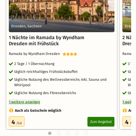
Dresden, Sachsen
Dresd
1 Nächte im Ramada by Wyndham
2 Näc
Dresden mit Frühstück
Dresd
Ramada by Wyndham Dresden
Ramada
2 Tage / 1 Übernachtung
3 Ta
täglich reichhaltiges Frühstücksbuffet
tägl
tägliche Nutzung des Wellnessbereichs inkl. Sauna und
tägl
Whirlpool
Whir
tägliche Nutzung des Fitnessbereichs
tägl
1 weitere anzeigen
1 weite
Auch als Gutschein möglich
Auch
4
4
Zum Angebot
/5.0
/5.0