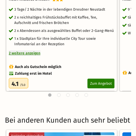
3 Tage/ 2 Nächte in der lebendigen Dresdner Neustadt
9 Ta
2 x reichhaltiges Frühstücksbuffet mit Kaffee, Tee,
tägl
Aufschnitt und frischen Brötchen
tägl
2 x Abendessen als ausgewähltes Buffet oder 2-Gang-Menü
WLA
1 x Stadtplan für Ihre individuelle City Tour sowie
Infomaterial an der Rezeption
2 weitere anzeigen
Auch als Gutschein möglich
Auch
Zahlung erst im Hotel
4.1
Zum Angebot
/5.0
Bei anderen Kunden auch sehr beliebt
Kostenlos stornierbar