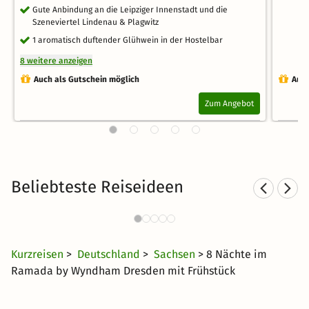
Gute Anbindung an die Leipziger Innenstadt und die
Szeneviertel Lindenau & Plagwitz
1 aromatisch duftender Glühwein in der Hostelbar
8 weitere anzeigen
Auch als Gutschein möglich
Auch
Zum Angebot
Beliebteste Reiseideen
Städtereisen nach Dresden
S
391 Angebote
20 €
ab
Kurzreisen
>
Deutschland
>
Sachsen
> 8 Nächte im
Ramada by Wyndham Dresden mit Frühstück