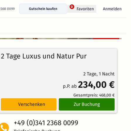
0
Anmelden
Favoriten
 2368 0099
Gutschein kaufen
+ 38 Fotos anzeigen
Kostenlos
93%
stornierbar
4.5
27
Echte
/5
2 Tage Luxus und Natur Pur
Bewertungen
Weiterempfehlung
Brillant
2 Tage, 1 Nacht
234,00 €
p.P. ab
Gesamtpreis:
468,00 €
Verschenken
Zur Buchung
+49 (0)341 2368 0099