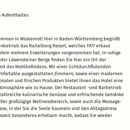
 Aufenthaltes
kommen in Wüstenrot! Hier in Baden-Württemberg begrüßt
enbetrieb das Raitelberg Resort, welches 1977 erbaut
tdem mehrere Erweiterungen vorgenommen hat. In ruhige
der Löwensteiner Berge finden Sie hier ein Ort der
d des Wohlbefindens. Mit einer lichtdurchflutenden
omfortable ausgestatteten Zimmern, sowie einer modernen
onalen und frischen Produkten bietet Ihnen das Hotel eine
Atmosphäre wie zu Hause. Der Restaurant -und Barbetrieb
 zahlreiche kulinarische Genüsse und erfrischende Getränke
Der großzügige Wellnessbereich, sowie auch die Massage-
se, in der Sie die Seele baumeln und den Alltagsstress
 Auszeit besonderes erholsam macht, sodass Sie wieder