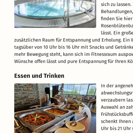
sich zu lassen
Behandlungen,
finden Sie hie
Rosenblütenbad
lässt. Ein gro
zusätzlichen Raum für Entspannung und Erholung. Ein W
tagsüber von 10 Uhr bis 16 Uhr mit Snacks und Geträn
mehr Bewegung steht, kann sich im Fitnessraum auspowe
Wünsche offen lässt und pure Entspannung für Ihren Kör
Essen und Trinken
In der angene
abwechslungsr
verzaubern las
Auswahl an zah
Frühstücksbuffe
schenkt Ihnen 
Uhr bis 21 Uhr