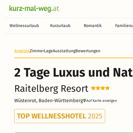
Wellnessurlaub
Kurzurlaub
Romantik
Familien
Heute noch keine Zahlung erforderlich! Zahlen Sie b
Angebot
Zimmer
Lage
Ausstattung
Bewertungen
2 Tage Luxus und Nat
Raitelberg Resort
Wüstenrot, Baden-Württemberg
Auf Karte anzeigen
TOP WELLNESSHOTEL
2025