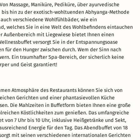
. Von Massage, Maniküre, Pediküre, über ayurvedische
 bis hin zu der exotisch-wohltuenden Abhyanga-Methode
r auch verschiedene Wohlfühlbäder, wie ein
, welches Sie in eine Welt des Wohlbefindens eintauchen
ßer Außenbereich mit Liegewiese bietet Ihnen einen
ellnessbuffet versorgt Sie in der Entspannungsoase
ken für den Hunger zwischen durch. Wem der Sinn nach
rn. Ein traumhafter Spa-Bereich, der sicherlich keine
per und Geist garantiert!
hmen Atmosphäre des Restaurants können Sie sich von
eichen Gerichten und einer phantasievollen Küche
sen. Die Mahlzeiten in Buffetform bieten Ihnen eine große
lreichen Köstlichkeiten zum genießen. Das umfangreiche
t von 7 Uhr bis 10 Uhr, inklusive Heißgetränke und Sekt,
ausreichend Energie für den Tag. Das Abendbuffet von 18
 sorgt mit seinen verschiedenen internationalen Gerichten