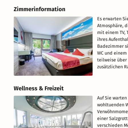
Zimmerinformation
Es erwarten Si
Atmosphäre, di
mit einem TV, 
ihres Aufentha
Badezimmer si
WC und einem F
teilweise über
zusätzlichen R
Wellness & Freizeit
Auf Sie warten
wohltuenden W
Verwöhnmoment
einer Salzgro
verschieden Mö