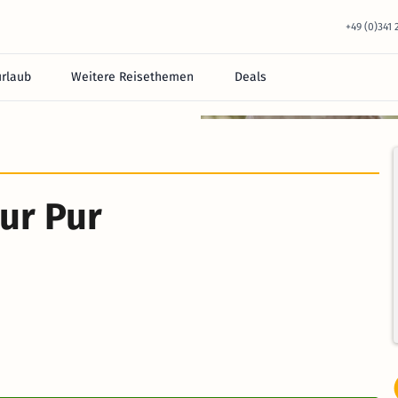
+49 (0)341
urlaub
Weitere Reisethemen
Deals
equem im Hotel.
ur Pur