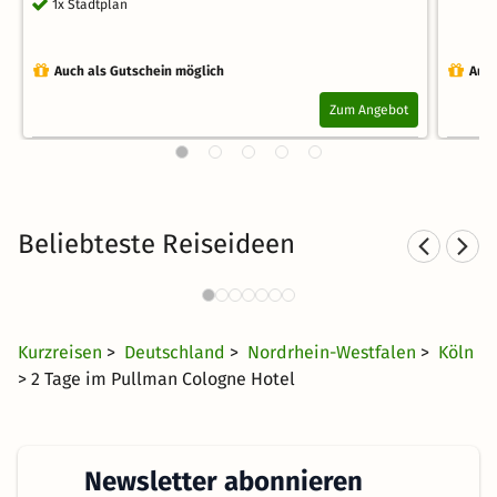
1x Stadtplan
Auch als Gutschein möglich
Auch
Zum Angebot
Beliebteste Reiseideen
Städtereisen nach Köln
391 Angebote
26 €
ab
Kurzreisen
>
Deutschland
>
Nordrhein-Westfalen
>
Köln
> 2 Tage im Pullman Cologne Hotel
Newsletter abonnieren