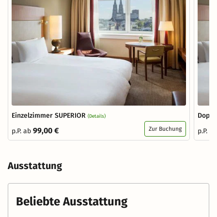
Einzelzimmer SUPERIOR
Doppe
(Details)
Zur Buchung
99,00 €
p.P. ab
p.P. a
Ausstattung
Beliebte Ausstattung