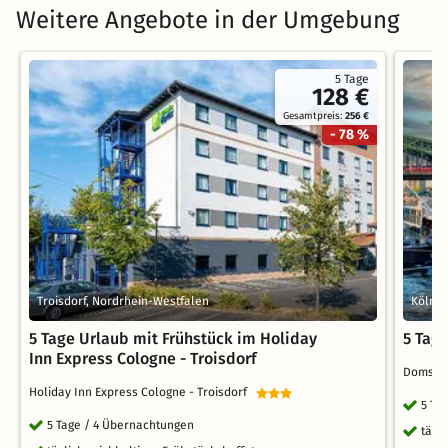
Weitere Angebote in der Umgebung
5 Tage
128 €
Gesamtpreis:
256 €
- 78 %
Troisdorf, Nordrhein-Westfalen
Köln, 
5 Tage Urlaub mit Frühstück im Holiday
5 Tag
Inn Express Cologne - Troisdorf
Domste
Holiday Inn Express Cologne - Troisdorf
5 Ta
5 Tage / 4 Übernachtungen
tägl