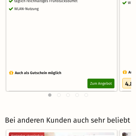
täglich reichhaltiges Frühstücksbuffet
WLA
WLAN-Nutzung
Auch
Auch als Gutschein möglich
4.8
Zum Angebot
Bei anderen Kunden auch sehr beliebt
Kostenlos stornierbar