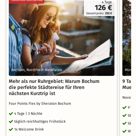
4 Tage
126 €
Gesamtpreis:
252 €
Bochum, Nordrhein-Westfalen
Münste
Mehr als nur Ruhrgebiet: Warum Bochum
9 Tag
die perfekte Städtereise für Ihren
Muens
nächsten Kurztrip ist
Novotel
Four Points Flex by Sheraton Bochum
9 Ta
4 Tage | 3 Nächte
tägl
täglich reichhaltiges Frühstück
tägl
1x Welcome Drink
WLA