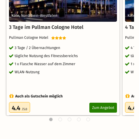
Köln, Nordrhein-Westfalen
Köln, 
3 Tage im Pullman Cologne Hotel
4 Tag
Pullman Cologne Hotel
Pullma
3 Tage / 2 Übernachtungen
4 Ta
tägliche Nutzung des Fitnessbereichs
tägl
1 x Flasche Wasser auf dem Zimmer
1 x 
WLAN-Nutzung
WLA
Auch als Gutschein möglich
Auch
4.4
4.4
Zum Angebot
/5.0