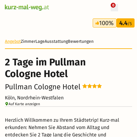
0
+ 57 Fotos
2 Tage
100%
4.4
50 €
/5
-85%
Angebot
Zimmer
Lage
Ausstattung
Bewertungen
2 Tage im Pullman
Cologne Hotel
Pullman Cologne Hotel
Köln, Nordrhein-Westfalen
Auf Karte anzeigen
Herzlich Willkommen zu Ihrem Städtetrip! Kurz-mal
erkunden: Nehmen Sie Abstand vom Alltag und
entdecken Sie 2 Tage lang die Geschichte und