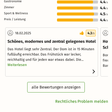
Gastronomie
4.4
/5
Zimmer
4.4
/5
Sport & Wellness
4.5
/5
Preis / Leistung
4.4
/5
18.02.2025
4.3
0
/5
Schönes, modernes und zentral gelegenes Hotel
Hote
Schw
Das Hotel liegt sehr Zentral. Der Dom ist in 15 Minuten
fußläufig erreichbar. Das Frühstück war lecker,
Bomba
reichhaltig und für jeden war etwas dabei. Die...
freun
Weiterlesen
Bar
alle Bewertungen anzeigen
Rechtliches Problem melden