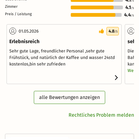
/5
Zimmer
4.1
/5
Preis / Leistung
4.4
/5
01.05.2026
4.8
3
/5
Erlebnisreich
sehr
Sehr gute Lage, freundlicher Personal ,sehr gute
Die Z
Frühstück, und natürlich der Kaffee und wasser 24std
Bahnh
kostenlos,bin sehr zufrieden
kann 
Weite
alle Bewertungen anzeigen
Rechtliches Problem melden