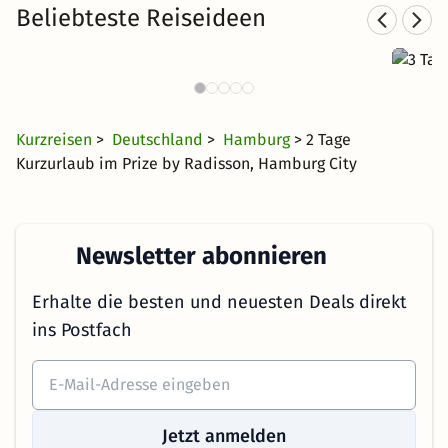
Beliebteste Reiseideen
3 T
Städtereisen nach Hamburg
450 Angebote
26 €
ab
Kurzreisen
>
Deutschland
>
Hamburg
> 2 Tage
Kurzurlaub im Prize by Radisson, Hamburg City
Newsletter abonnieren
Erhalte die besten und neuesten Deals direkt
ins Postfach
Jetzt anmelden