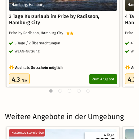
Hamburg, Hamburg
Hambu
3 Tage Kurzurlaub im Prize by Radisson,
4 Tag
Hamburg City
Hambu
Prize by Radisson, Hamburg City
Prize b
3 Tage / 2 Übernachtungen
4 Ta
WLAN-Nutzung
WLA
Auch als Gutschein möglich
Auch
4.3
4.3
Zum Angebot
/5.0
/
Weitere Angebote in der Umgebung
Kostenlos stornierbar
4 Tage