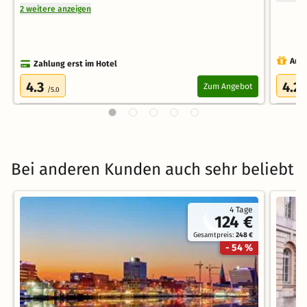
2 weitere anzeigen
Auch
Zahlung erst im Hotel
4.3
4.2
Zum Angebot
/5.0
/
Bei anderen Kunden auch sehr beliebt
4 Tage
124 €
Gesamtpreis:
248 €
- 54 %