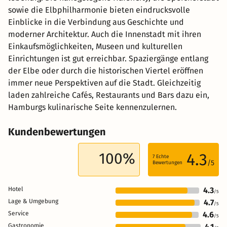
sowie die Elbphilharmonie bieten eindrucksvolle
Einblicke in die Verbindung aus Geschichte und
moderner Architektur. Auch die Innenstadt mit ihren
Einkaufsmöglichkeiten, Museen und kulturellen
Einrichtungen ist gut erreichbar. Spaziergänge entlang
der Elbe oder durch die historischen Viertel eröffnen
immer neue Perspektiven auf die Stadt. Gleichzeitig
laden zahlreiche Cafés, Restaurants und Bars dazu ein,
Hamburgs kulinarische Seite kennenzulernen.
Kundenbewertungen
100%
4.3
7
Echte
/5
Bewertungen
Hotel
4.3
/5
Lage & Umgebung
4.7
/5
Service
4.6
/5
Gastronomie
4.1