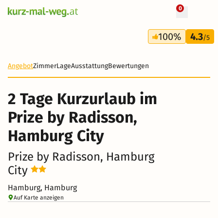
0
+ 8 Fotos
2 Tage
100%
4.3
37 €
/5
-78%
Angebot
Zimmer
Lage
Ausstattung
Bewertungen
2 Tage Kurzurlaub im
Prize by Radisson,
Hamburg City
Prize by Radisson, Hamburg
City
Hamburg, Hamburg
Auf Karte anzeigen