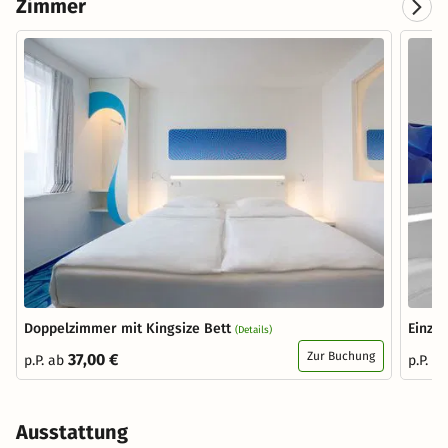
Zimmer
Doppelzimmer mit Kingsize Bett
Einze
(Details)
Zur Buchung
37,00 €
p.P. ab
p.P. a
Ausstattung