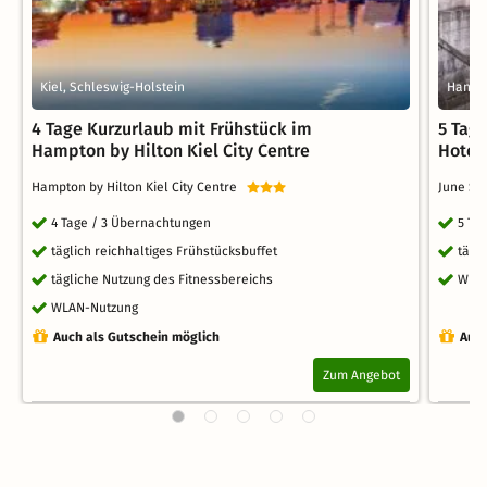
Kiel, Schleswig-Holstein
Hanno
4 Tage Kurzurlaub mit Frühstück im
5 Tage
Hampton by Hilton Kiel City Centre
Hotel
Hampton by Hilton Kiel City Centre
June Si
4 Tage / 3 Übernachtungen
5 Ta
täglich reichhaltiges Frühstücksbuffet
tägl
tägliche Nutzung des Fitnessbereichs
WLA
WLAN-Nutzung
Auch als Gutschein möglich
Auch
Zum Angebot