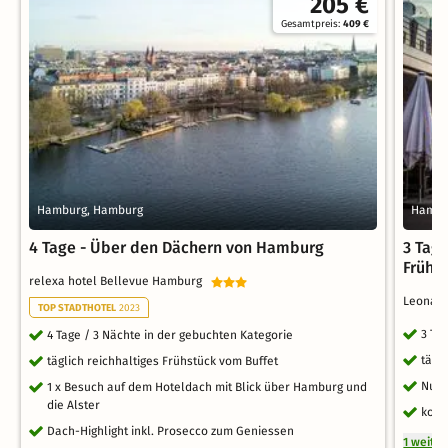
205 €
Gesamtpreis:
409 €
Hamburg, Hamburg
Hambu
4 Tage - Über den Dächern von Hamburg
3 Tag
Frühs
relexa hotel Bellevue Hamburg
Leonar
TOP STADTHOTEL
2023
3 Ta
4 Tage / 3 Nächte in der gebuchten Kategorie
tägl
täglich reichhaltiges Frühstück vom Buffet
Nutz
1 x Besuch auf dem Hoteldach mit Blick über Hamburg und
die Alster
kost
Dach-Highlight inkl. Prosecco zum Geniessen
1 weite