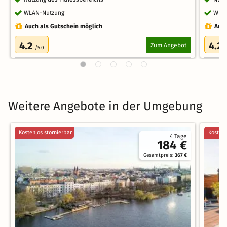
WLAN-Nutzung
WLA
Auch als Gutschein möglich
Auch
4.2
4.2
Zum Angebot
/5.0
/
Weitere Angebote in der Umgebung
Kostenlos stornierbar
Kostenl
4 Tage
184 €
Gesamtpreis:
367 €