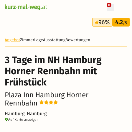
0
+ 242 Fotos
3 Tage
96%
4.2
121 €
/5
-61%
Angebot
Zimmer
Lage
Ausstattung
Bewertungen
3 Tage im NH Hamburg
Horner Rennbahn mit
Frühstück
Plaza Inn Hamburg Horner
Rennbahn
Hamburg, Hamburg
Auf Karte anzeigen