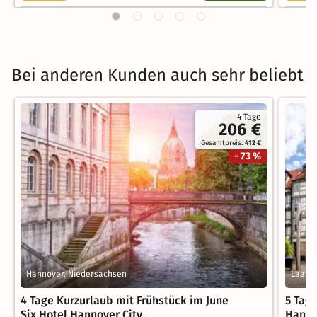
Bei anderen Kunden auch sehr beliebt
4 Tage
206 €
Gesamtpreis:
412 €
- 73 %
Hannover, Niedersachsen
Laatze
4 Tage Kurzurlaub mit Frühstück im June
5 Tag
Six Hotel Hannover City
Hanno