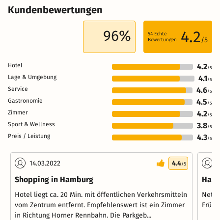
Kundenbewertungen
96%
4.2
54
Echte
/5
Bewertungen
Hotel
4.2
/5
Lage & Umgebung
4.1
/5
Service
4.6
/5
Gastronomie
4.5
/5
Zimmer
4.2
/5
Sport & Wellness
3.8
/5
Preis / Leistung
4.3
/5
14.03.2022
4.4
1
/5
Shopping in Hamburg
Hamb
Hotel liegt ca. 20 Min. mit öffentlichen Verkehrsmitteln
Nette
vom Zentrum entfernt. Empfehlenswert ist ein Zimmer
Frühs
in Richtung Horner Rennbahn. Die Parkgeb...