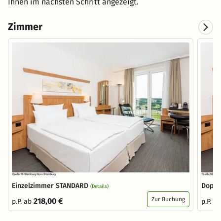
Ihnen im nächsten Schritt angezeigt.
Zimmer
Einzelzimmer STANDARD
Doppe
(Details)
Zur Buchung
218,00 €
p.P. ab
p.P. a