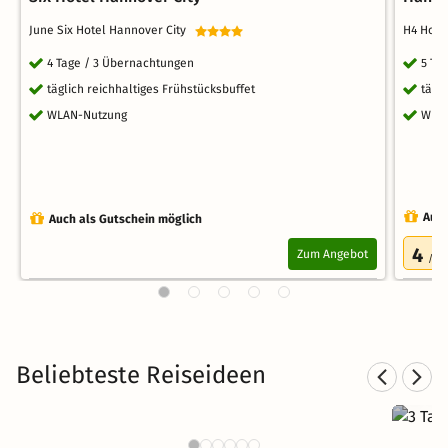
June Six Hotel Hannover City
H4 Hot
4 Tage / 3 Übernachtungen
5 Ta
täglich reichhaltiges Frühstücksbuffet
tägl
WLAN-Nutzung
WLA
Auch
Auch als Gutschein möglich
4
Zum Angebot
/5.0
Beliebteste Reiseideen
3 T
Städtereisen nach Hamburg
534 Angebote
26 €
ab