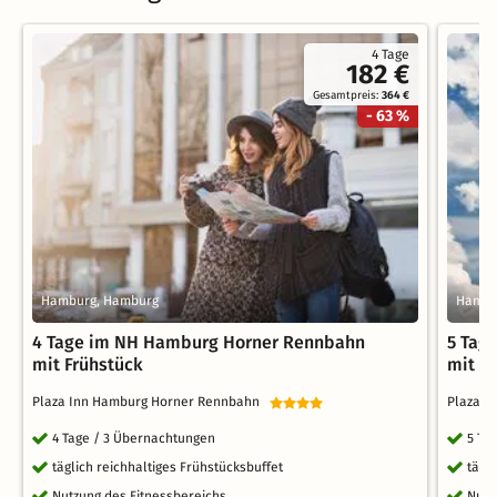
4 Tage
182 €
Gesamtpreis:
364 €
- 63 %
Hamburg, Hamburg
Hambu
4 Tage im NH Hamburg Horner Rennbahn
5 Tag
mit Frühstück
mit F
Plaza Inn Hamburg Horner Rennbahn
Plaza 
4 Tage / 3 Übernachtungen
5 Ta
täglich reichhaltiges Frühstücksbuffet
tägl
Nutzung des Fitnessbereichs
Nutz