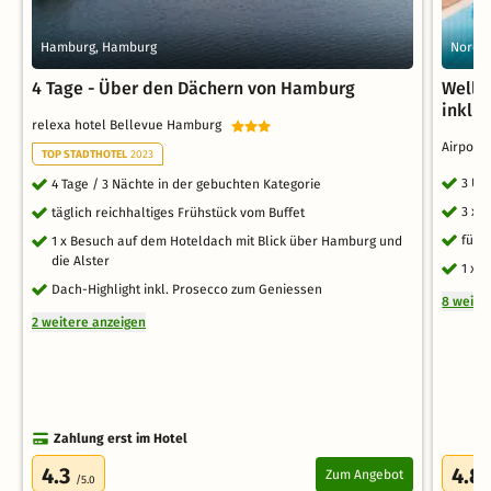
Hamburg, Hamburg
Norder
4 Tage - Über den Dächern von Hamburg
Welln
inklu
relexa hotel Bellevue Hamburg
Airport
TOP STADTHOTEL
2023
3 Üb
4 Tage / 3 Nächte in der gebuchten Kategorie
3 x 
täglich reichhaltiges Frühstück vom Buffet
für 
1 x Besuch auf dem Hoteldach mit Blick über Hamburg und
die Alster
1 x T
Dach-Highlight inkl. Prosecco zum Geniessen
8 weite
2 weitere anzeigen
Zahlung erst im Hotel
4.3
4.8
Zum Angebot
/5.0