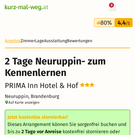
0
+ 17 Fotos
2 Tage
80%
4.4
55 €
/5
-15%
Angebot
Zimmer
Lage
Ausstattung
Bewertungen
2 Tage Neuruppin- zum
Kennenlernen
PRIMA Inn Hotel & Hof
Neuruppin, Brandenburg
Auf Karte anzeigen
Jetzt kostenlos stornierbar!
Dieses Arrangement können Sie sorgenfrei buchen und
bis zu
2 Tage vor Anreise
kostenfrei stornieren oder