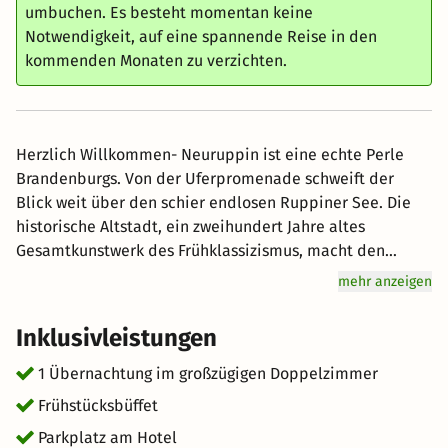
umbuchen. Es besteht momentan keine
Notwendigkeit, auf eine spannende Reise in den
kommenden Monaten zu verzichten.
Herzlich Willkommen- Neuruppin ist eine echte Perle
Brandenburgs. Von der Uferpromenade schweift der
Blick weit über den schier endlosen Ruppiner See. Die
historische Altstadt, ein zweihundert Jahre altes
Gesamtkunstwerk des Frühklassizismus, macht den
Geburtsort Theodor Fontanes und Karl-Friedrich
mehr anzeigen
Schinkels zum Musterbeispiel preußischer Baukunst.
Hier kommen alle auf Ihre Kosten: ob Geschichts- oder
Inklusivleistungen
Kunstliebhaber, ob Radfahrer, Wanderer oder
Wassersportler. Auch kulturell hat die Stadt auf einem
1 Übernachtung im großzügigen Doppelzimmer
weitem Spektrum viel zu bieten.
Frühstücksbüffet
Parkplatz am Hotel