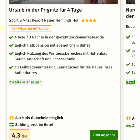
Urlaub in der Prignitz für 4 Tage
Nords
der N
Sport & Vital Resort Neuer Hennings Hof
Boutiqu
TOP WELLNESSHOTEL
2024
3 Ta
4 Tage / 3 Nächte in der gewählten Zimmerkategorie
des 
täglich Halbpension mit abendlichem Buffet
tägl
täglich Nutzung des Wellnessbereiches mit Hallenbad,
Früh
Saunalandschaft und Fitnessstudio
1 x 
1 x Leihbademantel und Saunatücher für die Dauer Ihres
1 x 
Aufenthaltes
8 weite
2 weitere anzeigen
Auch als Gutschein möglich
Auch
Zahlung erst im Hotel
Zahl
4.3
Zum Angebot
/5.0