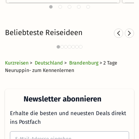
Beliebteste Reiseideen
Hotel am See in
Hote
Norddeutschland
30 €
3874 Angebote
ab
Kurzreisen
>
Deutschland
>
Brandenburg
> 2 Tage
Neuruppin- zum Kennenlernen
Newsletter abonnieren
Erhalte die besten und neuesten Deals direkt
ins Postfach