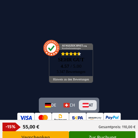
AUSGEZEICHNET
.org
Kundenbewertungen
SEHR GUT
4.57
/ 5.00
5.347 Bewertungen
Hinweis zu den Bewertungen
DE
CH
AT
55,00 €
-15%
Gesamtpreis: 110,00 €
Verschenken
Zur Buchung