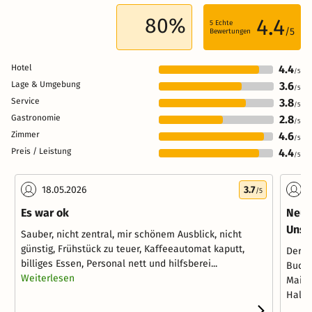
80%
4.4
5
Echte
/5
Bewertungen
Hotel
4.4
/5
Lage & Umgebung
3.6
/5
Service
3.8
/5
Gastronomie
2.8
/5
Zimmer
4.6
/5
Preis / Leistung
4.4
/5
18.05.2026
3.7
1
/5
Es war ok
Neur
Uns h
Sauber, nicht zentral, mir schönem Ausblick, nicht
günstig, Frühstück zu teuer, Kaffeeautomat kaputt,
Der C
billiges Essen, Personal nett und hilfsberei...
Buchu
Weiterlesen
Maila
Halbd