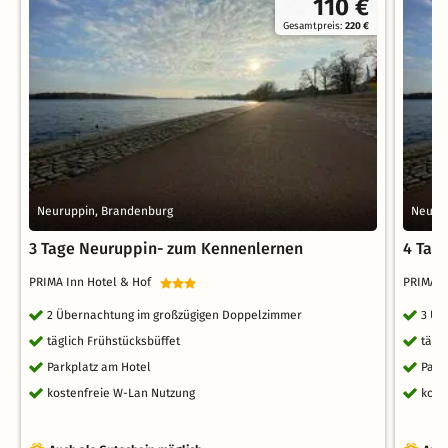
110 €
Gesamtpreis:
220 €
Neuruppin, Brandenburg
Neuru
3 Tage Neuruppin- zum Kennenlernen
4 Tag
PRIMA Inn Hotel & Hof
PRIMA I
2 Übernachtung im großzügigen Doppelzimmer
3 Üb
täglich Frühstücksbüffet
tägl
Parkplatz am Hotel
Park
kostenfreie W-Lan Nutzung
kost