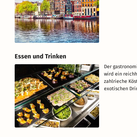
Essen und Trinken
Der gastronomi
wird ein reichh
zahlrieche Kös
exotischen Dri