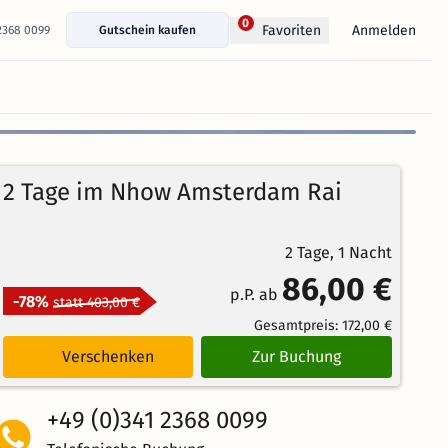
0
Anmelden
Favoriten
 2368 0099
Gutschein kaufen
+ 325 Fotos anzeigen
2 Tage im Nhow Amsterdam Rai
2 Tage, 1 Nacht
86,00 €
p.P. ab
-78%
statt 403,00 €
Gesamtpreis:
172,00 €
Verschenken
Zur Buchung
+49 (0)341 2368 0099