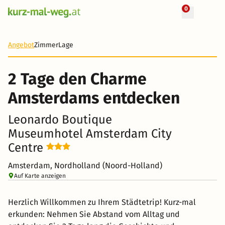
0
+ 34 Fotos
2 Tage
89 €
Angebot
Zimmer
Lage
-64%
2 Tage den Charme
Amsterdams entdecken
Leonardo Boutique
Museumhotel Amsterdam City
Centre
Amsterdam, Nordholland (Noord-Holland)
Auf Karte anzeigen
Herzlich Willkommen zu Ihrem Städtetrip! Kurz-mal
erkunden: Nehmen Sie Abstand vom Alltag und