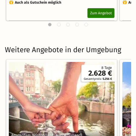
Auch als Gutschein möglich
Auch
Zum Angebot
Weitere Angebote in der Umgebung
8 Tage
2.628 €
Gesamtpreis:
5.256 €
Amsterdam, Nordholland (Noord-Holland)
Amste