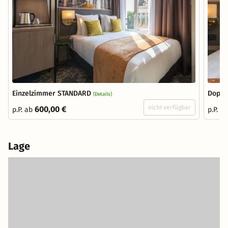
Einzelzimmer STANDARD
Doppe
(Details)
nicht verfügbar
600,00 €
p.P. ab
p.P. a
Lage