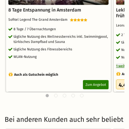
8 Tage Entspannung in Amsterdam
Lekke
Frühst
Sofitel Legend The Grand Amsterdam
Leonar
8 Tage / 7 Übernachtungen
2 Ta
tägliche Nutzung des Wellnessbereichs inkl. Swimmingpool,
türkisches Dampfbad und Sauna
tägl
tägliche Nutzung des Fitnessbereichs
Nutz
WLAN-Nutzung
Nutz
1 weite
Auch
Auch als Gutschein möglich
4.4
Zum Angebot
Bei anderen Kunden auch sehr beliebt