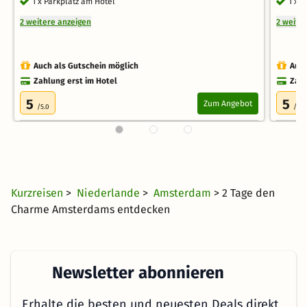
1 x Parkplatz am Hotel
1 x 
2 weitere anzeigen
2 weite
Auch als Gutschein möglich
Auch
Zahlung erst im Hotel
Zahl
5
5
Zum Angebot
/5.0
/5.0
Kurzreisen
>
Niederlande
>
Amsterdam
> 2 Tage den
Charme Amsterdams entdecken
Newsletter abonnieren
Erhalte die besten und neuesten Deals direkt