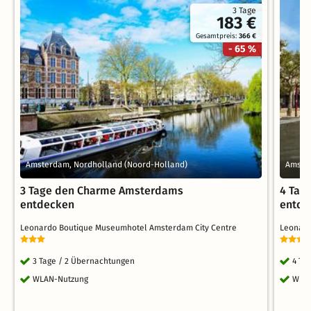
3 Tage
183 €
Gesamtpreis:
366 €
- 65 %
Amsterdam, Nordholland (Noord-Holland)
Amste
3 Tage den Charme Amsterdams
4 Tag
entdecken
entde
Leonardo Boutique Museumhotel Amsterdam City Centre
Leonard
3 Tage / 2 Übernachtungen
4 Ta
WLAN-Nutzung
WLA