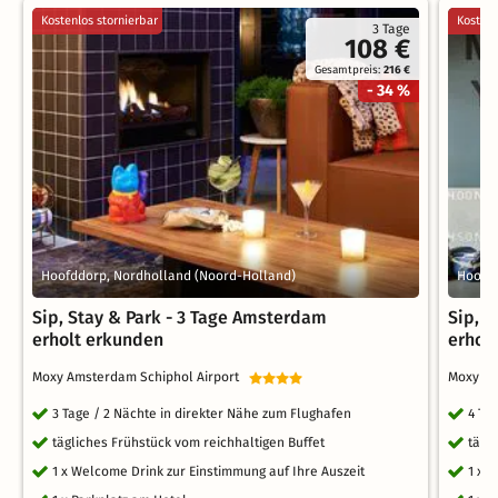
Kostenlos stornierbar
Kostenl
3 Tage
108 €
Gesamtpreis:
216 €
- 34 %
Hoofddorp, Nordholland (Noord-Holland)
Hoofdd
Sip, Stay & Park - 3 Tage Amsterdam
Sip, 
erholt erkunden
erhol
Moxy Amsterdam Schiphol Airport
Moxy Am
3 Tage / 2 Nächte in direkter Nähe zum Flughafen
4 Ta
tägliches Frühstück vom reichhaltigen Buffet
tägl
1 x Welcome Drink zur Einstimmung auf Ihre Auszeit
1 x 