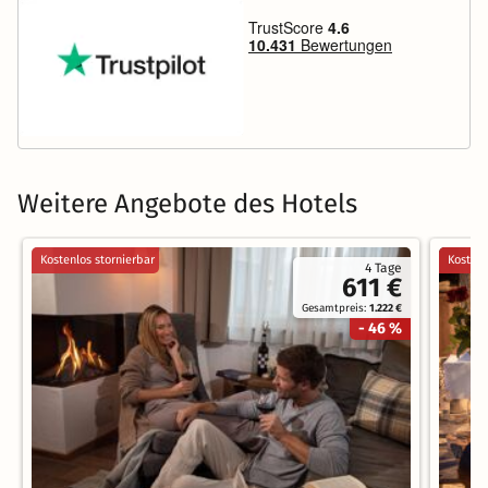
Weitere Angebote des Hotels
Kostenlos stornierbar
Kostenl
4 Tage
611 €
Gesamtpreis:
1.222 €
- 46 %