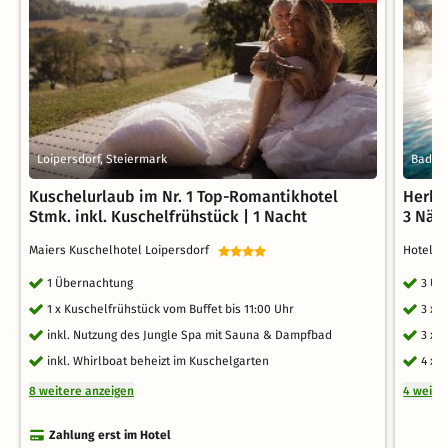
Loipersdorf, Steiermark
Bad Kl
Kuschelurlaub im Nr. 1 Top-Romantikhotel
Herbst
Stmk. inkl. Kuschelfrühstück | 1 Nacht
3 Näc
Maiers Kuschelhotel Loipersdorf
Hotel G
1 Übernachtung
3 Üb
1 x Kuschelfrühstück vom Buffet bis 11:00 Uhr
3 x 
inkl. Nutzung des Jungle Spa mit Sauna & Dampfbad
3 x 
inkl. Whirlboat beheizt im Kuschelgarten
4 x 
8 weitere anzeigen
4 weite
Zahlung erst im Hotel