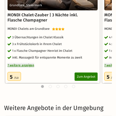
Grundlsee, Steiermark
Grundl
MONDI Chalet-Zauber | 3 Nächte inkl.
MONDI
Flasche Champagner
Flasc
MONDI Chalets am Grundlsee
MONDI 
3 Übernachtungen im Chalet Klassik
4 Üb
3 x Frühstückskorb in Ihrem Chalet
4 x 
1 x Flasche Champagner Henriot im Chalet
1 x 
inkl. Massageöl für entspannte Momente zu zweit
inkl
7 weitere anzeigen
7 weite
5
5
Zum Angebot
/5.0
/5.0
Weitere Angebote in der Umgebung