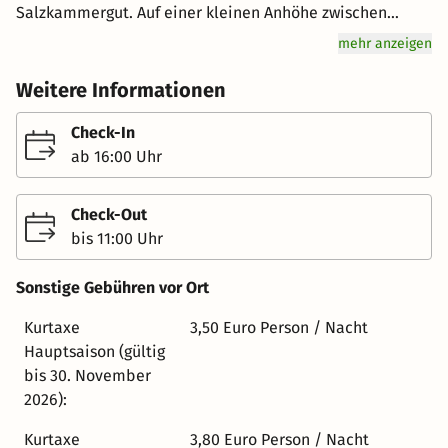
Salzkammergut. Auf einer kleinen Anhöhe zwischen
Bergen und Grundlsee. Mit freiem Blick in die Natur.
mehr anzeigen
Lassen Sie sich vom feinen Hüttencharme der elf
Chalets, die jeweils über einen privaten Kamin, eine
Weitere Informationen
Sauna und einen Hot-Tub auf der Terrasse verfügen,
sowie der fünf Chalet-Studios bezaubern. Alle wurden
Check-In
mit viel Altholz und Liebe zum Detail eingerichtet.
ab 16:00 Uhr
Moderne Medientechnik, Küchenzeilen und Top-
Ausstattung inklusive. Dieser Rückzugsort ist einzigartig.
Check-Out
Harmonisch komponiert. Für Urlaubstage voller Glück.
bis 11:00 Uhr
Sonstige Gebühren vor Ort
Kurtaxe
3,50 Euro Person / Nacht
Hauptsaison (gültig
bis 30. November
2026):
Kurtaxe
3,80 Euro Person / Nacht