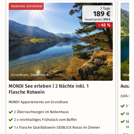
Kostenlos stornierbar
3 Tage
189 €
Gesamtpreis:
378 €
- 45 %
Grundlsee, Steiermark
Altaus
MONDI See erleben | 2 Nächte inkl. 1
Ausze
Flasche Rotwein
JUFA Ho
MONDI Appartements am Grundlsee
5 Ta
2 Übernachtungen im Nebenhaus
tägl
2 x reichhaltiges Frühstück vom Buffet
tägl
Infr
1 x Flasche Qualitätswein SEEBLICK Rosso im Zimmer