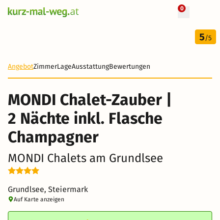
0
+ 27 Fotos
3 Tage
5
444 €
/5
-41%
Angebot
Zimmer
Lage
Ausstattung
Bewertungen
MONDI Chalet-Zauber |
2 Nächte inkl. Flasche
Champagner
MONDI Chalets am Grundlsee
Grundlsee, Steiermark
Auf Karte anzeigen