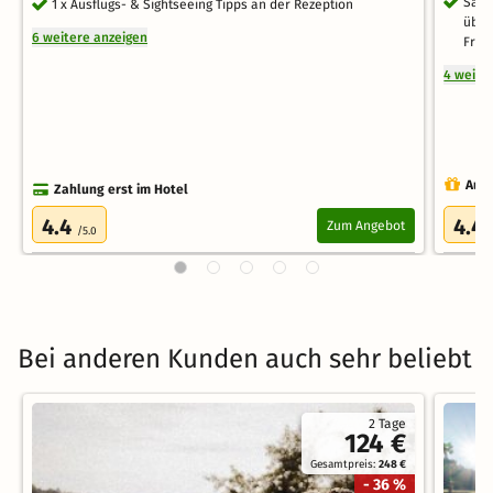
Salz
1 x Ausflugs- & Sightseeing Tipps an der Rezeption
über
6 weitere anzeigen
Frei
4 weite
Auch
Zahlung erst im Hotel
4.4
4.4
Zum Angebot
/5.0
Bei anderen Kunden auch sehr beliebt
2 Tage
124 €
Gesamtpreis:
248 €
- 36 %