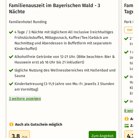
Familienauszeit im Bayerischen Wald - 3
Famili
Nächte
Tage
Familienhotel Runding
Park In
TOP FA
4 Tage / 3 Nächte mit täglichem All Inclusive (reichhaltiges
Frühstücksbuffet, Mittagssnack, Kaffee/Tee/Gebäck am
2 Ta
Nachmittag und Abendessen in Buffetform mit separatem
Frühs
Kinderbuffet)
1 x 
Alkoholfreie Getränke von 12-21 Uhr. (Bitte beachten: Bier &
Urlau
Hauswein erst ab 16 Uhr bis 21 inkludiert)
hist
Loth
tägliche Nutzung des Wellnessbereiches mit Hallenbad und
Sauna
inkl
Hall
Kinderbetreuung (3-11,9 Jahre von Mo.-Fr. jeweils 3 Stunden
Klet
am Vormittag)
Erle
3 weitere anzeigen
inkl
8 weite
Auch
Auch als Gutschein möglich
Zahl
3.8
4.7
Zum Angebot
/5.0
/