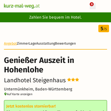
0
+ 9 Fotos
Zahlen Sie bequem im Hotel.
3 Tage
5
229 €
/5
Angebot
Zimmer
Lage
Ausstattung
Bewertungen
Genießer Auszeit in
Hohenlohe
Landhotel Steigenhaus
Untermünkheim, Baden-Württemberg
Auf Karte anzeigen
Jetzt kostenlos stornierbar!