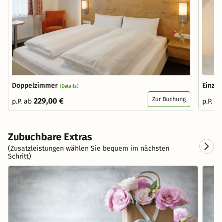
Doppelzimmer
Einze
(Details)
Zur Buchung
229,00 €
p.P. ab
p.P. a
Zubuchbare Extras
(Zusatzleistungen wählen Sie bequem im nächsten
Schritt)