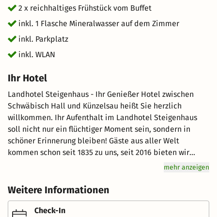
2 x reichhaltiges Frühstück vom Buffet
inkl. 1 Flasche Mineralwasser auf dem Zimmer
inkl. Parkplatz
inkl. WLAN
Ihr Hotel
Landhotel Steigenhaus - Ihr Genießer Hotel zwischen
Schwäbisch Hall und Künzelsau heißt Sie herzlich
willkommen. Ihr Aufenthalt im Landhotel Steigenhaus
soll nicht nur ein flüchtiger Moment sein, sondern in
schöner Erinnerung bleiben! Gäste aus aller Welt
kommen schon seit 1835 zu uns, seit 2016 bieten wir
einen zusätzlichen Mehrwert durch die frisch renovierten
mehr anzeigen
Räumlichkeiten unseres Hotels im Herzen von
Untermünkheim im Landkreis Schwäbisch Hall. Uns geht
Weitere Informationen
es um mehr, als Ihnen einfach nur eine
Übernachtungsmöglichkeit und gutes Essen anzubieten –
Check-In