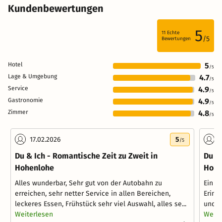
Kundenbewertungen
5
11
Echte
/5
Bewertungen
Hotel
5
/5
Lage & Umgebung
4.7
/5
Service
4.9
/5
Gastronomie
4.9
/5
Zimmer
4.8
/5
17.02.2026
5
2
/5
Du & Ich - Romantische Zeit zu Zweit in
Du & 
Hohenlohe
Hohe
Alles wunderbar, Sehr gut von der Autobahn zu
Ein A
erreichen, sehr netter Service in allen Bereichen,
Erinn
leckeres Essen, Frühstück sehr viel Auswahl, alles se...
und s
Weiterlesen
Weite