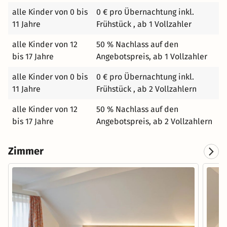
aus vielen Regionen wurden wieder aufgebaut und
alle Kinder von 0 bis
0 € pro Übernachtung inkl.
ausgestellt, die Handwerkskunst eindrucksvoll
11 Jahre
Frühstück , ab 1 Vollzahler
dargestellt, das Leben in früheren Epochen gezeigt. Und
alle Kinder von 12
50 % Nachlass auf den
was darf in einer historischen Umgebung nicht fehlen?
bis 17 Jahre
Angebotspreis, ab 1 Vollzahler
Enten und Gänse, unser Schwäbisch Hällisches
Landschwein sowie Limpurger Rinder erfreuen Sich in
alle Kinder von 0 bis
0 € pro Übernachtung inkl.
den Tümpeln und Weiden. Natürlich kümmern wir uns
11 Jahre
Frühstück , ab 2 Vollzahlern
auch darum, dass Ihre Kinder bei uns gut versorgt sind.
Ob Babybett oder Hochstuhl, Malstifte oder Spätzle mit
alle Kinder von 12
50 % Nachlass auf den
Sauce - Ihre Kinder werden bestens umsorgt. Für den
bis 17 Jahre
Angebotspreis, ab 2 Vollzahlern
gemütlichen Abend zu Zweit bieten wir Ihnen nicht nur
eine herausragende Genießer-Küche, sondern auch eine
Zimmer
ausgewählte Weinkarte und einen herzlichen Service.
Erkunden Sie das Landhotel Steigenhaus und lassen Sie
sich von uns begeistern. Wir freuen uns, Sie als Gäste bei
uns zu begrüßen