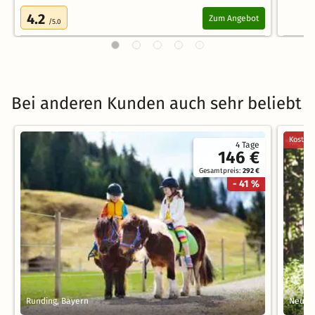
4.2
Zum Angebot
/5.0
Bei anderen Kunden auch sehr beliebt
Kostenl
4 Tage
146 €
Gesamtpreis:
292 €
- 41 %
Runding, Bayern
Neumar