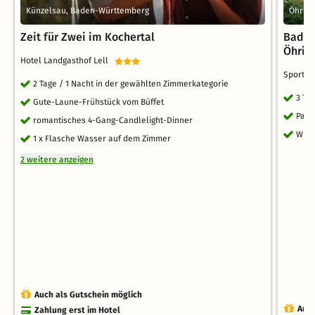
Künzelsau, Baden-Württemberg
Öhrin
Zeit für Zwei im Kochertal
Baden
Öhrin
Hotel Landgasthof Lell
Sportho
2 Tage / 1 Nacht in der gewählten Zimmerkategorie
3 Ta
Gute-Laune-Frühstück vom Büffet
Park
romantisches 4-Gang-Candlelight-Dinner
WLA
1 x Flasche Wasser auf dem Zimmer
2 weitere anzeigen
Auch als Gutschein möglich
Auch
Zahlung erst im Hotel