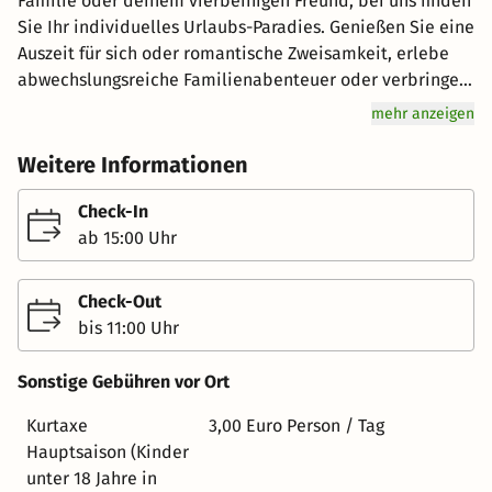
Familie oder deinem vierbeinigen Freund, bei uns finden
Sie Ihr individuelles Urlaubs-Paradies. Genießen Sie eine
Auszeit für sich oder romantische Zweisamkeit, erlebe
abwechslungsreiche Familienabenteuer oder verbringe
aktive Freizeit in der Natur. Wir freuen uns auf Ihren
mehr anzeigen
Besuch! Unser Landhaus bietet einen wunderbaren
Rückzugsort in unserem Garten, der auch während der
Weitere Informationen
belebten Hochsaison eine Oase der Ruhe ist. Entspannen
Sie in einem unserer bequemen Strandkörbe oder
Check-In
Sonnenliegen und tauchen Sie ein in Ihren ganz
ab 15:00 Uhr
persönlichen Landhaus-Moment. Lassen Sie sich von
dem Duft von Flieder und Rosen umgeben, während Sie
Check-Out
ein gutes Buch genießen. Wenn das Wetter schön ist,
bis 11:00 Uhr
können Sie auch eine Tasse aromatischen Kaffee oder
Tee im Freien genießen. Wir erfüllen Ihnen gerne diesen
Sonstige Gebühren vor Ort
Wunsch.
Kurtaxe
3,00 Euro Person / Tag
Hauptsaison (Kinder
unter 18 Jahre in