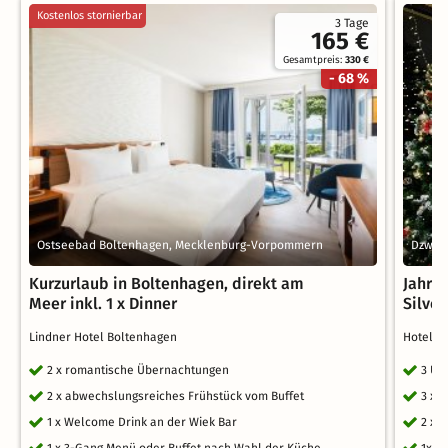
Kostenlos stornierbar
3 Tage
165 €
Gesamtpreis:
330 €
- 68 %
Ostseebad Boltenhagen, Mecklenburg-Vorpommern
Dzwir
Kurzurlaub in Boltenhagen, direkt am
Jahre
Meer inkl. 1 x Dinner
Silves
Lindner Hotel Boltenhagen
Hotel &
2 x romantische Übernachtungen
3 Üb
2 x abwechslungsreiches Frühstück vom Buffet
3 x 
1 x Welcome Drink an der Wiek Bar
2 x 
1 x 3-Gang Menü oder Buffet nach Wahl der Küche
1x S