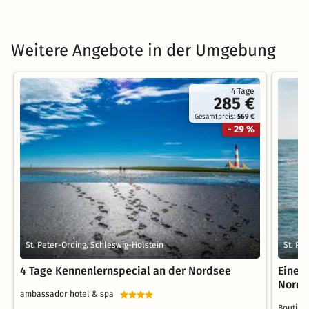
Weitere Angebote in der Umgebung
4 Tage
285 €
Gesamtpreis:
569 €
- 29 %
St. Peter-Ording, Schleswig-Holstein
St. Pe
4 Tage Kennenlernspecial an der Nordsee
Eine W
Nords
ambassador hotel & spa
Boutiqu