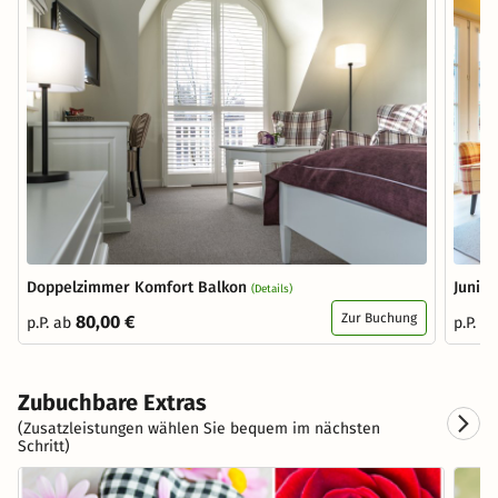
Doppelzimmer Komfort Balkon
Junior
(Details)
Zur Buchung
80,00 €
p.P. ab
p.P. a
Zubuchbare Extras
(Zusatzleistungen wählen Sie bequem im nächsten
Schritt)