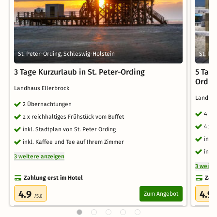
St. Peter-Ording, Schleswig-Holstein
St. Pe
3 Tage Kurzurlaub in St. Peter-Ording
5 Tage
Ordin
Landhaus Ellerbrock
Landhau
2 Übernachtungen
4 Üb
2 x reichhaltiges Frühstück vom Buffet
4 x 
inkl. Stadtplan von St. Peter Ording
inkl
inkl. Kaffee und Tee auf Ihrem Zimmer
inkl
3 weitere anzeigen
3 weite
Zahlung erst im Hotel
Zahl
4.9
4.9
Zum Angebot
/5.0