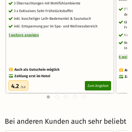
3 Übernachtungen mit Wohlfühlambiente
7 Ta
3 x Exklusives Sekt-Frühstücksbuffet
des 
inkl. kuscheliger Leih-Bademantel & Saunatuch
tägl
inkl. Entspannung pur im Spa- und Wellnessbereich
Früh
1 weitere anzeigen
1 x 
Nutz
Infr
6 weite
Auch als Gutschein möglich
Auch
Zahlung erst im Hotel
Zahl
4.2
Zum Angebot
/5.0
Bei anderen Kunden auch sehr beliebt