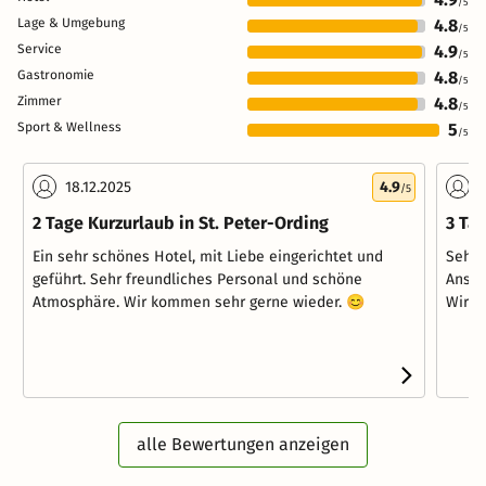
/5
Lage & Umgebung
4.8
/5
Service
4.9
/5
Gastronomie
4.8
/5
Zimmer
4.8
/5
Sport & Wellness
5
/5
18.12.2025
4.9
2
/5
2 Tage Kurzurlaub in St. Peter-Ording
3 Tag
Ein sehr schönes Hotel, mit Liebe eingerichtet und
Sehr 
geführt. Sehr freundliches Personal und schöne
Anspr
Atmosphäre. Wir kommen sehr gerne wieder. 😊
Wir h
alle Bewertungen anzeigen