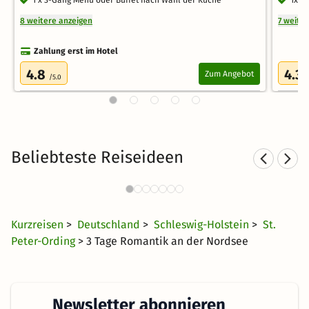
8 weitere anzeigen
7 weite
Zahlung erst im Hotel
4.8
4.3
Zum Angebot
/5.0
/
Beliebteste Reiseideen
St
Sporthotels an der Nordsee
649 Angebote
50 €
ab
Kurzreisen
>
Deutschland
>
Schleswig-Holstein
>
St.
Peter-Ording
> 3 Tage Romantik an der Nordsee
Newsletter abonnieren