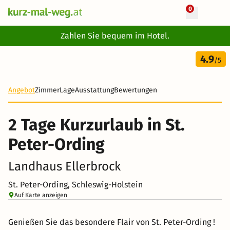
0
+ 17 Fotos
Zahlen Sie bequem im Hotel.
2 Tage
4.9
80 €
/5
-55%
Angebot
Zimmer
Lage
Ausstattung
Bewertungen
2 Tage Kurzurlaub in St.
Peter-Ording
Landhaus Ellerbrock
St. Peter-Ording, Schleswig-Holstein
Auf Karte anzeigen
Genießen Sie das besondere Flair von St. Peter-Ording !