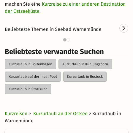
machen Sie eine
Kurzreise zu einer anderen Destination
der Ostseeküste
.
Beliebteste Themen in Seebad Warnemünde
Wellnesshotels in Warnemünde
Fam
Beliebteste verwandte Suchen
Kurzurlaub in Boltenhagen
Kurzurlaub in Kühlungsborn
Kurzurlaub auf der Insel Poel
Kurzurlaub in Rostock
Kurzurlaub in Stralsund
Kurzreisen
>
Kurzurlaub an der Ostsee
> Kurzurlaub in
Warnemünde