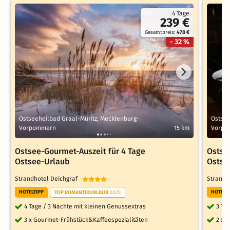
4 Tage
239 €
Gesamtpreis:
478 €
- 32 %
Ostseeheilbad Graal-Müritz, Mecklenburg-
Ostsee
Vorpommern
15 km
Vorpo
Ostsee-Gourmet-Auszeit für 4 Tage
Ostse
Ostsee-Urlaub
Ostse
Strandhotel Deichgraf
Strandh
HOTELTIPP
HOTELT
TOP ROMANTIKURLAUB
2025
4 Tage / 3 Nächte mit kleinen Genussextras
3 Ta
3 x Gourmet-Frühstück&Kaffeespezialitäten
2 x 