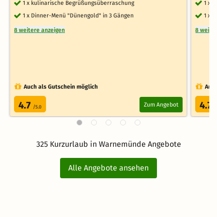
1 x kulinarische Begrüßungsüberraschung
1 x 
1 x Dinner-Menü "Dünengold" in 3 Gängen
1 x 
8 weitere anzeigen
8 weite
Auch als Gutschein möglich
Auch
4.7
4.7
Zum Angebot
/5.0
/
325 Kurzurlaub in Warnemünde Angebote
Alle Angebote ansehen