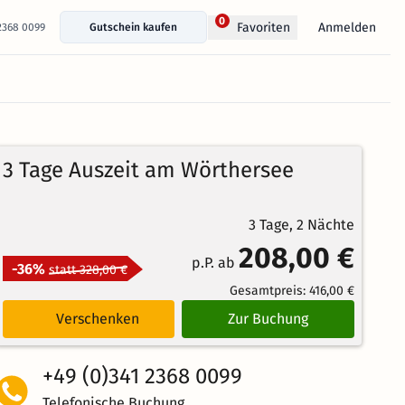
0
Anmelden
Favoriten
 2368 0099
Gutschein kaufen
100%
5
2
Echte
3 Tage Auszeit am Wörthersee
/5
Bewertungen
Weiterempfehlung
Ausgezeichnet
3 Tage, 2 Nächte
208,00 €
p.P. ab
-36%
statt 328,00 €
Gesamtpreis:
416,00 €
Verschenken
Zur Buchung
+49 (0)341 2368 0099
Telefonische Buchung