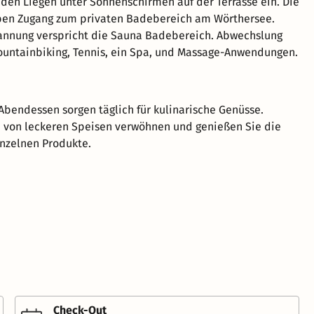
aden Liegen unter Sonnenschirmen auf der Terrasse ein. Die
ben Zugang zum privaten Badebereich am Wörthersee.
annung verspricht die Sauna Badebereich. Abwechslung
untainbiking, Tennis, ein Spa, und Massage-Anwendungen.
Abendessen sorgen täglich für kulinarische Genüsse.
h von leckeren Speisen verwöhnen und genießen Sie die
inzelnen Produkte.
Check-Out