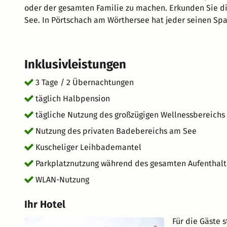
oder der gesamten Familie zu machen. Erkunden Sie di
See. In Pörtschach am Wörthersee hat jeder seinen Spa
Halbpension-Angebot verwöhnen. Freuen Sie sich auf 
für einen einzigartigen Urlaub. kurz-mal-weg.de wünsc
Pörtschach am Wörthersee.
Inklusivleistungen
3 Tage / 2 Übernachtungen
täglich Halbpension
tägliche Nutzung des großzügigen Wellnessbereichs 
Nutzung des privaten Badebereichs am See
Kuscheliger Leihbademantel
Parkplatznutzung während des gesamten Aufenthalt
WLAN-Nutzung
Ihr Hotel
Für die Gäste 