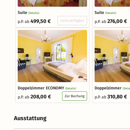
Suite
Suite
(Details)
(Details)
499,50 €
276,00 €
nicht verfügbar
p.P. ab
p.P. ab
Doppelzimmer ECONOMY
Doppelzimmer
(Details)
(Detai
208,00 €
310,80 €
Zur Buchung
p.P. ab
p.P. ab
Ausstattung