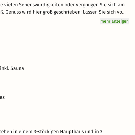
e vielen Sehenswürdigkeiten oder vergnügen Sie sich am
ß. Genuss wird hier groß geschrieben: Lassen Sie sich vom
hervorragenden Service und eine entspannte Atmosphäre
mehr anzeigen
ht Ihnen einen großartigen Aufenthalt im schönen
inkl. Sauna
es
stehen in einem 3-stöckigen Haupthaus und in 3