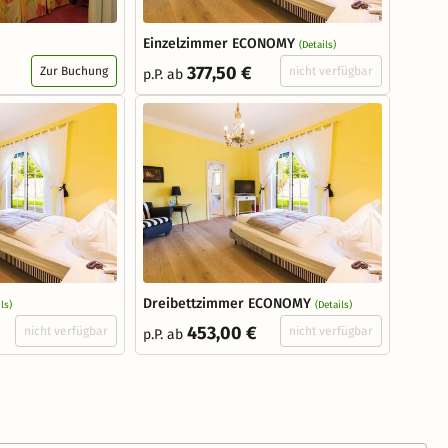
Einzelzimmer ECONOMY
(Details)
377,50 €
Zur Buchung
nicht verfügbar
p.P. ab
Dreibettzimmer ECONOMY
ls)
(Details)
453,00 €
nicht verfügbar
nicht verfügbar
p.P. ab