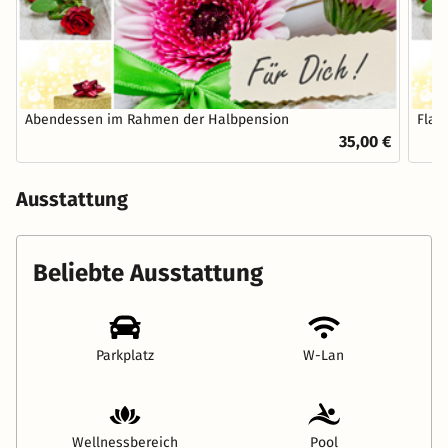
Abendessen im Rahmen der Halbpension
Flas
35,00 €
Ausstattung
Beliebte Ausstattung
Parkplatz
W-Lan
Wellnessbereich
Pool