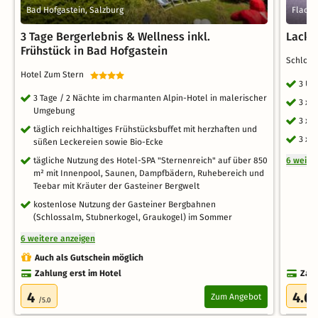
Bad Hofgastein, Salzburg
Flacha
3 Tage Bergerlebnis & Wellness inkl.
Lackn
Frühstück in Bad Hofgastein
Schloss
Hotel Zum Stern
3 Üb
3 Tage / 2 Nächte im charmanten Alpin-Hotel in malerischer
3 x 
Umgebung
3 x 
täglich reichhaltiges Frühstücksbuffet mit herzhaften und
3 x 
süßen Leckereien sowie Bio-Ecke
tägliche Nutzung des Hotel-SPA "Sternenreich" auf über 850
6 weite
m² mit Innenpool, Saunen, Dampfbädern, Ruhebereich und
Teebar mit Kräuter der Gasteiner Bergwelt
kostenlose Nutzung der Gasteiner Bergbahnen
(Schlossalm, Stubnerkogel, Graukogel) im Sommer
6 weitere anzeigen
Auch als Gutschein möglich
Zahlung erst im Hotel
Zahl
4
4.6
Zum Angebot
/5.0