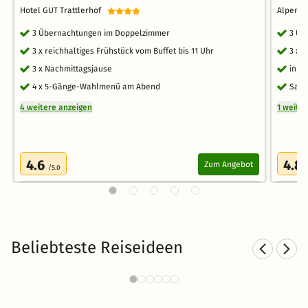
Hotel GUT Trattlerhof
Alpenli
3 Übernachtungen im Doppelzimmer
3 Üb
3 x reichhaltiges Frühstück vom Buffet bis 11 Uhr
3 x 
3 x Nachmittagsjause
inkl
4 x 5-Gänge-Wahlmenü am Abend
Saun
4 weitere anzeigen
1 weite
4.6
4.8
Zum Angebot
/5.0
Beliebteste Reiseideen
Kurzurlaub im Salzburger Land
861 Angebote
61 €
ab