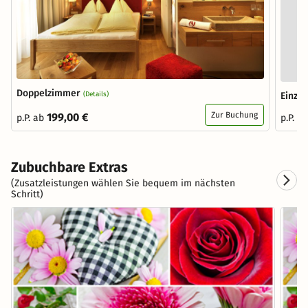
Doppelzimmer
(Details)
Einze
Zur Buchung
199,00 €
p.P. ab
p.P. a
Zubuchbare Extras
(Zusatzleistungen wählen Sie bequem im nächsten
Schritt)