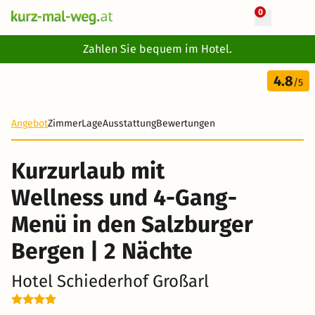
0
+ 22 Fotos
Zahlen Sie bequem im Hotel.
3 Tage
4.8
199 €
/5
-23%
Angebot
Zimmer
Lage
Ausstattung
Bewertungen
Kurzurlaub mit
Wellness und 4-Gang-
Menü in den Salzburger
Bergen | 2 Nächte
Hotel Schiederhof Großarl