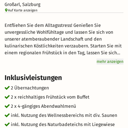
Großarl, Salzburg
Auf Karte anzeigen
Entfliehen Sie dem Alltagsstress! Genießen Sie
unvergessliche Wohlfühltage und lassen Sie sich von
unserer atemberaubender Landschaft und den
kulinarischen Köstlichkeiten verzaubern. Starten Sie mit
einem regionalen Frühstück in den Tag, lassen Sie sich
abends mit einem 4-Gang-Wahlmenü verwöhnen.
mehr anzeigen
Entspannen Sie im großzügigen Wellnessbereich mit
Naturbadeteich, neuer Panoramasauna und Ruhebereich
Inklusivleistungen
mit Teichzugang. Für Aktive gibt es das kostenlose „Berg-
Gesund“-Programm sowie viele Annehmlichkeiten rund
2 Übernachtungen
ums E-Bike wie zB Wasch- und Reparaturmöglichkeiten
2 x reichhaltiges Frühstück vom Buffet
sowie einen Garage mit Lademöglichkeit. Zudem haben
2 x 4-gängiges Abendwahlmenü
Sie die Möglichkeit Ihr E-Auto im Hotel zu laden. Bereit
für Ihren Kurzurlaub?
inkl. Nutzung des Wellnessbereichs mit div. Saunen
inkl. Nutzung des Naturbadeteichs mit Liegewiese