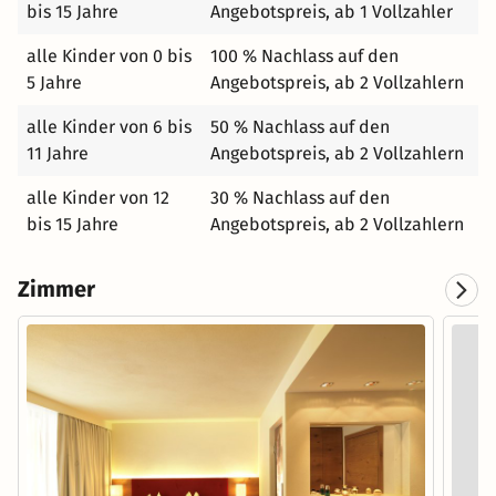
und beeindruckende Gipfel bieten unzählige
bis 15 Jahre
Angebotspreis, ab 1 Vollzahler
Möglichkeiten zur aktiven Erholung. Ein Tal voller
alle Kinder von 0 bis
100 % Nachlass auf den
Möglichkeiten Das Großarltal, auch liebevoll das „Tal der
5 Jahre
Angebotspreis, ab 2 Vollzahlern
Almen“ genannt, begeistert mit seiner Ursprünglichkeit,
herzlicher Gastfreundschaft und einer authentischen
alle Kinder von 6 bis
50 % Nachlass auf den
alpinen Kulturlandschaft. Neben Naturerlebnissen bietet
11 Jahre
Angebotspreis, ab 2 Vollzahlern
die Region auch kulinarische Highlights,
Brauchtumspflege und saisonale Veranstaltungen – vom
alle Kinder von 12
30 % Nachlass auf den
Bergadvent bis hin zum traditionellen Bauernherbst.
bis 15 Jahre
Angebotspreis, ab 2 Vollzahlern
Bitte beachten Sie, dass Hunde nur auf Anfrage erlaubt
sind!
Zimmer