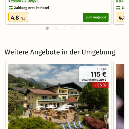
8 weitere anzeigen
8 weite
Zahlung erst im Hotel
Zahl
4.8
4.8
Zum Angebot
/5.0
Weitere Angebote in der Umgebung
3 Tage
115 €
Gesamtpreis:
230 €
- 55 %