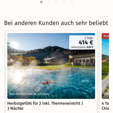
Bei anderen Kunden auch sehr beliebt
Kostenl
4 Tage
414 €
Gesamtpreis:
828 €
Bad Kleinkirchheim, Kärnten
Inzell
Herbstgefühl für 2 inkl. Thermeneintritt |
4 Tage
3 Nächte
Chiem