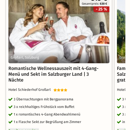
Gesamtpreis:
630 €
- 25 %
Großarl, Salzburg
Großar
Romantische Wellnessauszeit mit 4-Gang-
Famil
Menü und Sekt im Salzburger Land | 3
Salzbu
Nächte
gratis
Hotel Schiederhof Großarl
Hotel S
3 Übernachtungen mit Bergpanorama
3 Üb
3 x reichhaltiges Frühstück vom Buffet
3 x 
1 x romantisches 4-Gang Abendwahlmenü
3 x 
1 x Flasche Sekt zur Begrüßung am Zimmer
inkl