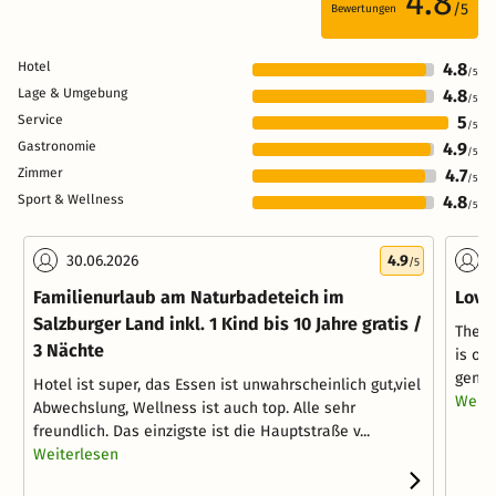
4.8
/5
Bewertungen
Hotel
4.8
/5
Lage & Umgebung
4.8
/5
Service
5
/5
Gastronomie
4.9
/5
Zimmer
4.7
/5
Sport & Wellness
4.8
/5
30.06.2026
4.9
2
/5
Familienurlaub am Naturbadeteich im
Lovel
Salzburger Land inkl. 1 Kind bis 10 Jahre gratis /
The ho
3 Nächte
is ov
gener
Hotel ist super, das Essen ist unwahrscheinlich gut,viel
Weite
Abwechslung, Wellness ist auch top. Alle sehr
freundlich. Das einzigste ist die Hauptstraße v...
Weiterlesen