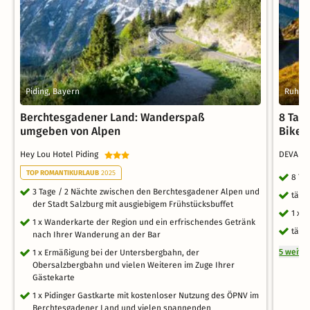
Piding, Bayern
Ruhpol
Berchtesgadener Land: Wanderspaß
8 Tag
umgeben von Alpen
Bikes
Hey Lou Hotel Piding
DEVA Ho
TOP ROMANTIKURLAUB
2025
8 Ta
3 Tage / 2 Nächte zwischen den Berchtesgadener Alpen und
tägl
der Stadt Salzburg mit ausgiebigem Frühstücksbuffet
1 x 
1 x Wanderkarte der Region und ein erfrischendes Getränk
tägl
nach Ihrer Wanderung an der Bar
5 weite
1 x Ermäßigung bei der Untersbergbahn, der
Obersalzbergbahn und vielen Weiteren im Zuge Ihrer
Gästekarte
1 x Pidinger Gastkarte mit kostenloser Nutzung des ÖPNV im
Berchtesgadener Land und vielen spannenden