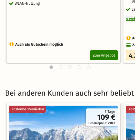
Bade
WLAN-Nutzung
Late
4 weite
Auch
Auch als Gutschein möglich
Zahl
4.7
Zum Angebot
/
Bei anderen Kunden auch sehr beliebt
Kostenlos stornierbar
Kostenl
3 Tage
109 €
Gesamtpreis:
218 €