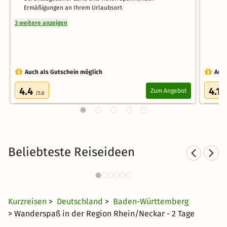
Ermäßigungen an Ihrem Urlaubsort
3 weitere anzeigen
Auch als Gutschein möglich
Auch
4.4
4.1
Zum Angebot
/5.0
/
Beliebteste Reiseideen
Sporthotels in Baden-
S
Württemberg
29 €
1982 Angebote
ab
Kurzreisen
>
Deutschland
>
Baden-Württemberg
> Wanderspaß in der Region Rhein/Neckar - 2 Tage