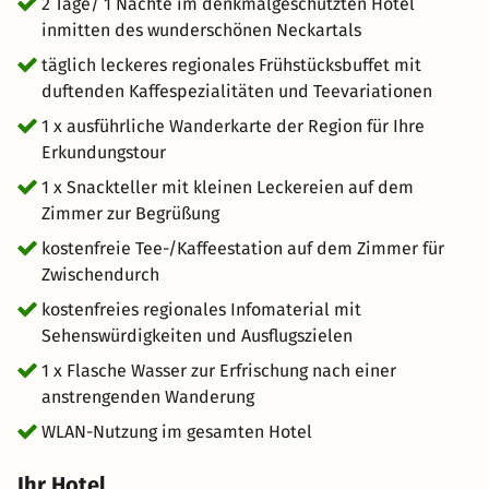
flanieren. In der Nähe des Hotels befinden sich
2 Tage/ 1 Nächte im denkmalgeschützten Hotel
zahlreiche Restaurants, mit abwechslungsreichen
inmitten des wunderschönen Neckartals
Angeboten. Die Region rund um Neckargemünd bietet
täglich leckeres regionales Frühstücksbuffet mit
viele Ausflugsziele, entspannen Sie sich nach der
duftenden Kaffespezialitäten und Teevariationen
Wanderung z.B. einen Tag in der Thermen- und Badewelt
1 x ausführliche Wanderkarte der Region für Ihre
Sinsheim.
Erkundungstour
1 x Snackteller mit kleinen Leckereien auf dem
Zimmer zur Begrüßung
kostenfreie Tee-/Kaffeestation auf dem Zimmer für
Zwischendurch
kostenfreies regionales Infomaterial mit
Sehenswürdigkeiten und Ausflugszielen
1 x Flasche Wasser zur Erfrischung nach einer
anstrengenden Wanderung
WLAN-Nutzung im gesamten Hotel
Ihr Hotel