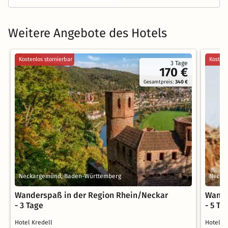
Weitere Angebote des Hotels
Kostenlos stornierbar
Kostenl
3 Tage
170 €
Gesamtpreis:
340 €
Neckargemünd, Baden-Württemberg
Necka
Wanderspaß in der Region Rhein/Neckar
Wande
- 3 Tage
- 5 Ta
Hotel Kredell
Hotel K