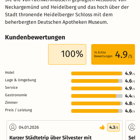
Neckargemünd und Heidelberg und das hoch über der
Stadt thronende Heidelberger Schloss mit dem
beherbergten Deutschen Apotheken Museum.
Kundenbewertungen
100%
4.9
14
Echte
/5
Bewertungen
Hotel
4.9
/5
Lage & Umgebung
4.6
/5
Service
4.9
/5
Gastronomie
4.4
/5
Zimmer
4.8
/5
Preis / Leistung
4.6
/5
04.01.2026
4.3
0
/5
Kurzer Städtetrip über Silvester mit
Sehr