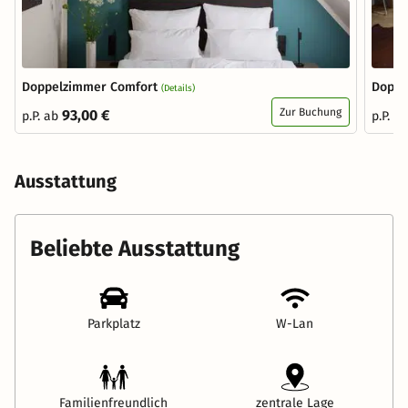
Doppelzimmer Comfort
Doppe
(Details)
Zur Buchung
93,00 €
p.P. ab
p.P. a
Ausstattung
Beliebte Ausstattung
Parkplatz
W-Lan
Familienfreundlich
zentrale Lage