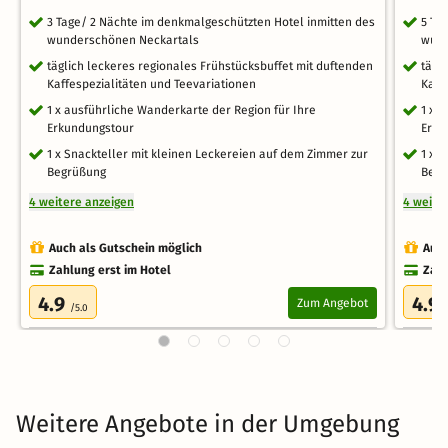
3 Tage/ 2 Nächte im denkmalgeschützten Hotel inmitten des
5 Ta
wunderschönen Neckartals
wund
täglich leckeres regionales Frühstücksbuffet mit duftenden
tägl
Kaffespezialitäten und Teevariationen
Kaff
1 x ausführliche Wanderkarte der Region für Ihre
1 x 
Erkundungstour
Erku
1 x Snackteller mit kleinen Leckereien auf dem Zimmer zur
1 x 
Begrüßung
Begr
4 weitere anzeigen
4 weite
Auch als Gutschein möglich
Auch
Zahlung erst im Hotel
Zahl
4.9
4.9
Zum Angebot
/5.0
Weitere Angebote in der Umgebung