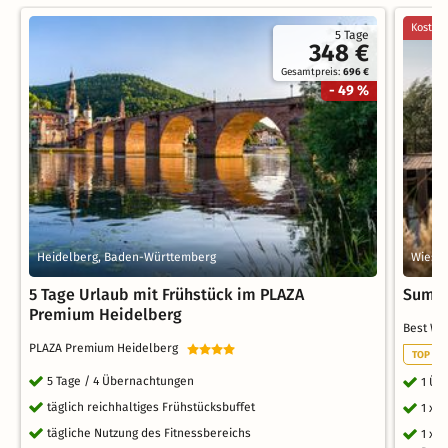
Kostenl
5 Tage
348 €
Gesamtpreis:
696 €
- 49 %
Heidelberg, Baden-Württemberg
Wiesl
5 Tage Urlaub mit Frühstück im PLAZA
Summe
Premium Heidelberg
Best We
PLAZA Premium Heidelberg
TOP RO
5 Tage / 4 Übernachtungen
1 Üb
täglich reichhaltiges Frühstücksbuffet
1 x 
tägliche Nutzung des Fitnessbereichs
1 x 