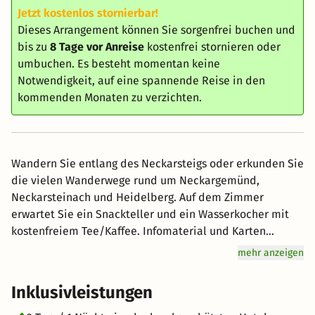
Jetzt kostenlos stornierbar!
Dieses Arrangement können Sie sorgenfrei buchen und
bis zu
8 Tage vor Anreise
kostenfrei stornieren oder
umbuchen. Es besteht momentan keine
Notwendigkeit, auf eine spannende Reise in den
kommenden Monaten zu verzichten.
Wandern Sie entlang des Neckarsteigs oder erkunden Sie
die vielen Wanderwege rund um Neckargemünd,
Neckarsteinach und Heidelberg. Auf dem Zimmer
erwartet Sie ein Snackteller und ein Wasserkocher mit
kostenfreiem Tee/Kaffee. Infomaterial und Karten
erhalten Sie im Hotel. Starten Sie nach einem
mehr anzeigen
ausgiebigen Frühstück gut gestärkt in den Tag. Nach Ihrer
Wanderung entspannen Sie sich im Hotel und können
Inklusivleistungen
dann noch durch die schöne Altstadt von Neckargemünd