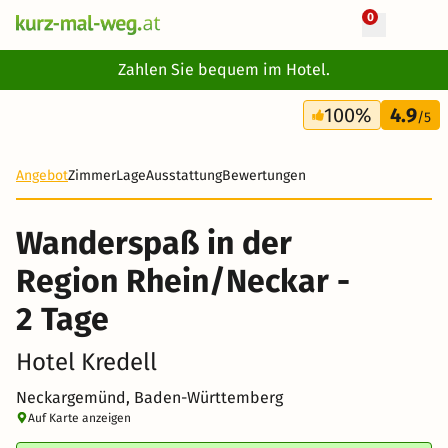
0
+ 14 Fotos
Zahlen Sie bequem im Hotel.
2 Tage
100%
4.9
93 €
/5
Angebot
Zimmer
Lage
Ausstattung
Bewertungen
Wanderspaß in der
Region Rhein/Neckar -
2 Tage
Hotel Kredell
Neckargemünd, Baden-Württemberg
Auf Karte anzeigen