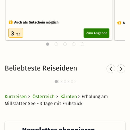
Auch als Gutschein möglich
Auch
3
Zum Angebot
/5.0
Beliebteste Reiseideen
Kurzurlaub am See
1660 Angebote
36 €
ab
Kurzreisen
>
Österreich
>
Kärnten
> Erholung am
Millstätter See - 3 Tage mit Frühstück