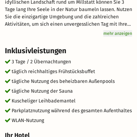
idyllischen Landschaft rund um Millstatt können Sie 3
Tage lang Ihre Seele in der Natur baumeln lassen. Nutzen
Sie die einzigartige Umgebung und die zahlreichen
Aktivitäten, um sich einen unvergesslichen Tag mit Ihrem
Partner oder der gesamten Familie zu machen. Erkunden
mehr anzeigen
Sie die vielen Sehenswürdigkeiten oder vergnügen Sie
sich am See. In Millstatt hat jeder seinen Spaß. Genuss
Inklusivleistungen
wird hier groß geschrieben: Starten Sie mit einem
reichhaltigen Frühstücksbuffet für Genießer vital in den
3 Tage / 2 Übernachtungen
Tag. Freuen Sie sich auf hervorragenden Service und eine
täglich reichhaltiges Frühstücksbuffet
entspannte Atmosphäre für einen einzigartigen Urlaub.
tägliche Nutzung des beheizbaren Außenpools
kurz-mal-weg.de wünscht Ihnen einen großartigen
Aufenthalt im schönen Millstatt.
tägliche Nutzung der Sauna
Kuscheliger Leihbademantel
Parkplatznutzung während des gesamten Aufenthaltes
WLAN-Nutzung
Ihr Hotel