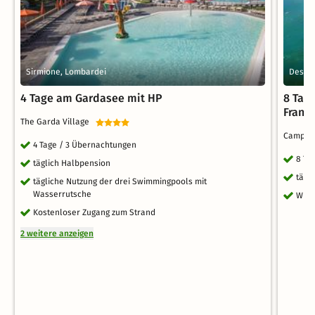
Sirmione, Lombardei
Desen
4 Tage am Gardasee mit HP
8 Tag
Franc
The Garda Village
Camping
4 Tage / 3 Übernachtungen
8 Ta
täglich Halbpension
tägl
tägliche Nutzung der drei Swimmingpools mit
Wasserrutsche
WLA
Kostenloser Zugang zum Strand
2 weitere anzeigen