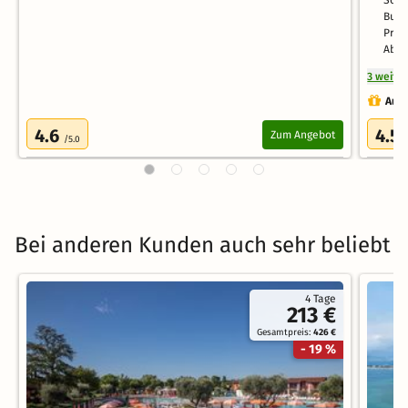
Busv
Pres
Aben
3 weite
Auch
4.6
4.5
Zum Angebot
/5.0
Bei anderen Kunden auch sehr beliebt
4 Tage
213 €
Gesamtpreis:
426 €
- 19 %