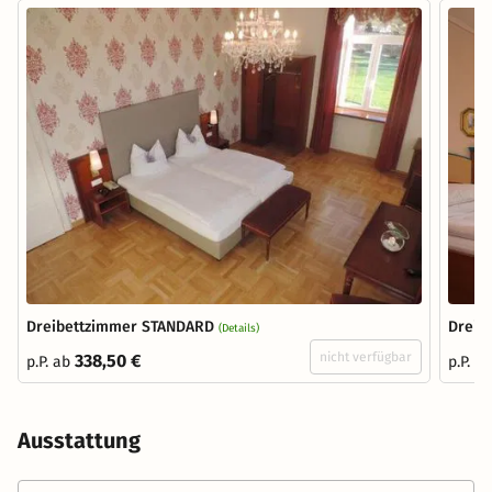
Dreibettzimmer STANDARD
Dreib
(Details)
nicht verfügbar
338,50 €
p.P. ab
p.P. a
Ausstattung