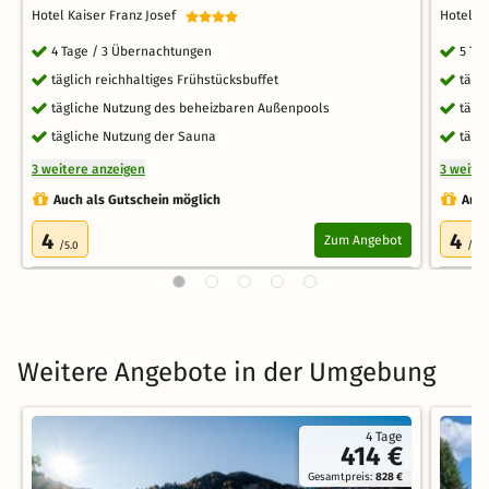
Hotel Kaiser Franz Josef
Hotel K
4 Tage / 3 Übernachtungen
5 Ta
täglich reichhaltiges Frühstücksbuffet
tägl
tägliche Nutzung des beheizbaren Außenpools
tägl
tägliche Nutzung der Sauna
tägl
3 weitere anzeigen
3 weite
Auch als Gutschein möglich
Auch
4
4
Zum Angebot
/5.0
/5.0
Weitere Angebote in der Umgebung
4 Tage
414 €
Gesamtpreis:
828 €