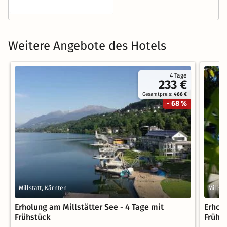
Weitere Angebote des Hotels
4 Tage
233 €
Gesamtpreis:
466 €
- 68 %
Millstatt, Kärnten
Millst
Erholung am Millstätter See - 4 Tage mit
Erholu
Frühstück
Frühs