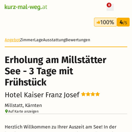
0
+ 29 Fotos
3 Tage
100%
4
154 €
/5
Angebot
Zimmer
Lage
Ausstattung
Bewertungen
Erholung am Millstätter
See - 3 Tage mit
Frühstück
Hotel Kaiser Franz Josef
Millstatt, Kärnten
Auf Karte anzeigen
Herzlich Willkommen zu Ihrer Auszeit am See! In der