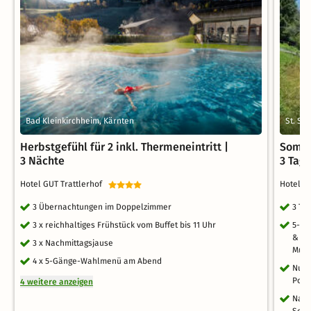
Bad Kleinkirchheim, Kärnten
St. St
Herbstgefühl für 2 inkl. Thermeneintritt |
Somme
3 Nächte
3 Tag
Hotel GUT Trattlerhof
Hotel K
3 Übernachtungen im Doppelzimmer
3 Ta
3 x reichhaltiges Frühstück vom Buffet bis 11 Uhr
5-Ga
& ita
3 x Nachmittagsjause
Musi
4 x 5-Gänge-Wahlmenü am Abend
Nutz
Pool
4 weitere anzeigen
Nass
Somm