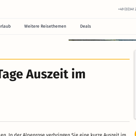
+49 (0)341
urlaub
Weitere Reisethemen
Deals
equem im Hotel.
Tage Auszeit im
zeit im