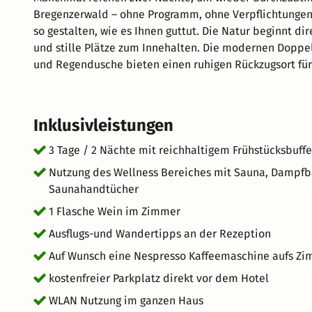
Bregenzerwald – ohne Programm, ohne Verpflichtungen
so gestalten, wie es Ihnen guttut. Die Natur beginnt direkt vor der Haustüre: leichte Spazierwege, frische Bergluft
und stille Plätze zum Innehalten. Die modernen Doppelzimmer mit Südbalkon und Apartments mit Holzboden
und Regendusche bieten einen ruhigen Rückzugsort für erholsame Tage. Für Mensch
nicht weit weg.
Inklusivleistungen
3 Tage / 2 Nächte mit reichhaltigem Frühstücksbuffe
Nutzung des Wellness Bereiches mit Sauna, Dampfba
Saunahandtücher
1 Flasche Wein im Zimmer
Ausflugs-und Wandertipps an der Rezeption
Auf Wunsch eine Nespresso Kaffeemaschine aufs Zim
kostenfreier Parkplatz direkt vor dem Hotel
WLAN Nutzung im ganzen Haus