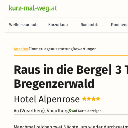
Wellnessurlaub
Kurzurlaub
Romantik
Familien
Heute noch keine Zahlung erforderlich! Zahlen Sie b
Angebot
Zimmer
Lage
Ausstattung
Bewertungen
Raus in die Berge| 3 
Bregenzerwald
Hotel Alpenrose
Au (Vorarlberg), Vorarlberg
Auf Karte anzeigen
Manchmal reichen zwei Nächte, um wieder durchzuatmen. In der Alpenrose verbringen Sie eine kurze Aus