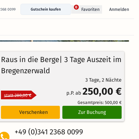
0
Anmelden
Favoriten
 2368 0099
Gutschein kaufen
+ 29 Fotos anzeigen
100%
4.5
4
Echte
/5
Raus in die Berge| 3 Tage Auszeit im
Bewertungen
Weiterempfehlung
Brillant
Bregenzerwald
3 Tage, 2 Nächte
250,00 €
p.P. ab
statt 280,00 €
Gesamtpreis:
500,00 €
Verschenken
Zur Buchung
+49 (0)341 2368 0099