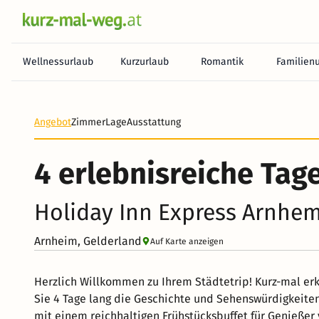
Wellnessurlaub
Kurzurlaub
Romantik
Familien
Angebot
Zimmer
Lage
Ausstattung
4 erlebnisreiche Tag
Holiday Inn Express Arnhe
Arnheim, Gelderland
Auf Karte anzeigen
Herzlich Willkommen zu Ihrem Städtetrip! Kurz-mal e
Sie 4 Tage lang die Geschichte und Sehenswürdigkeiten 
mit einem reichhaltigen Frühstücksbuffet für Genießer 