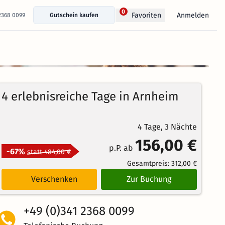
0
Anmelden
Favoriten
 2368 0099
Gutschein kaufen
+ 74 Fotos anzeigen
4 erlebnisreiche Tage in Arnheim
4 Tage, 3 Nächte
156,00 €
p.P. ab
-67%
statt 484,00 €
Gesamtpreis:
312,00 €
Verschenken
Zur Buchung
+49 (0)341 2368 0099