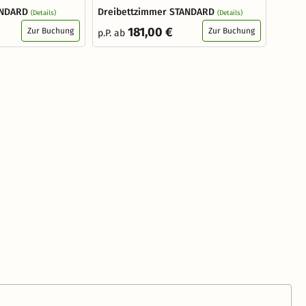
ANDARD
Dreibettzimmer STANDARD
(Details)
(Details)
181,00 €
Zur Buchung
Zur Buchung
p.P. ab