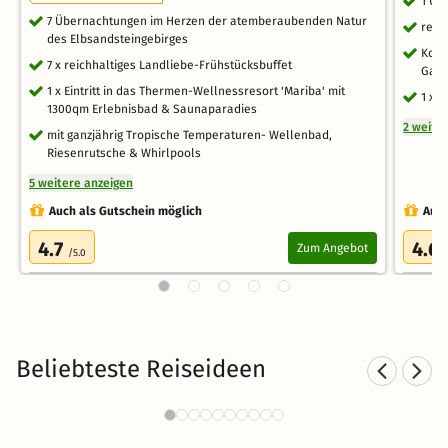
1 Üb
7 Übernachtungen im Herzen der atemberaubenden Natur
reic
des Elbsandsteingebirges
Kost
7 x reichhaltiges Landliebe-Frühstücksbuffet
Gar
1 x Eintritt in das Thermen-Wellnessresort 'Mariba' mit
1 x 
1300qm Erlebnisbad & Saunaparadies
2 weite
mit ganzjährig Tropische Temperaturen- Wellenbad,
Riesenrutsche & Whirlpools
5 weitere anzeigen
Auch als Gutschein möglich
Auch
4.7
4.6
Zum Angebot
/5.0
Beliebteste Reiseideen
Sporthotels in Brandenburg
435 Angebote
30 €
ab