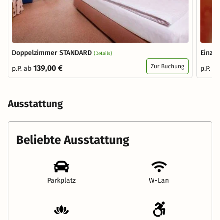
Doppelzimmer STANDARD
Einze
(Details)
Zur Buchung
139,00 €
p.P. ab
p.P. a
Ausstattung
Beliebte Ausstattung
Parkplatz
W-Lan