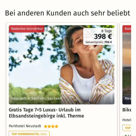
Bei anderen Kunden auch sehr beliebt
Kostenlos stornierbar
Kostenl
8 Tage
398 €
Gesamtpreis:
796 €
Neustadt in Sachsen, Sachsen
Meera
Gratis Tage 7=5 Luxus- Urlaub im
Biker
Elbsandsteingebirge inkl. Therme
Hotel 
Parkhotel Neustadt
TOP WE
TOP THERMENHOTEL
2024