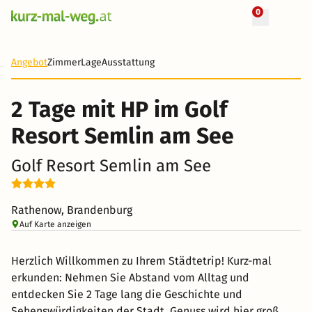
0
+ 50 Fotos
2 Tage
139 €
Angebot
Zimmer
Lage
Ausstattung
-39%
2 Tage mit HP im Golf
Resort Semlin am See
Golf Resort Semlin am See
Rathenow, Brandenburg
Auf Karte anzeigen
Herzlich Willkommen zu Ihrem Städtetrip! Kurz-mal
erkunden: Nehmen Sie Abstand vom Alltag und
entdecken Sie 2 Tage lang die Geschichte und
Sehenswürdigkeiten der Stadt. Genuss wird hier groß