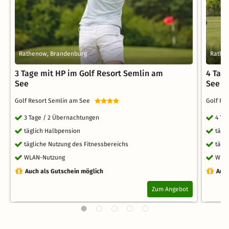
Rathenow, Brandenburg
Rathe
3 Tage mit HP im Golf Resort Semlin am
4 Tag
See
See
Golf Resort Semlin am See
Golf Re
3 Tage / 2 Übernachtungen
4 Ta
täglich Halbpension
tägl
tägliche Nutzung des Fitnessbereichs
tägl
WLAN-Nutzung
WLA
Auch als Gutschein möglich
Auch
Zum Angebot