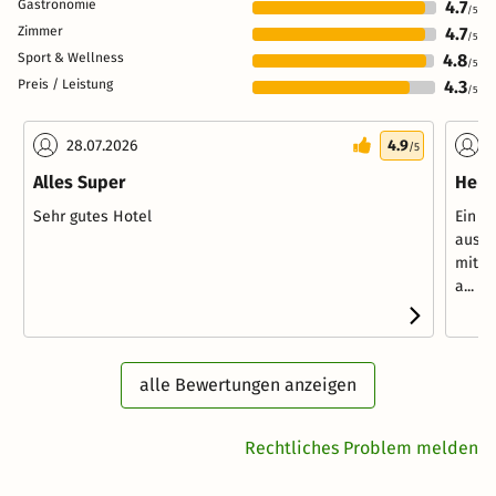
Gastronomie
4.7
/5
Zimmer
4.7
/5
Sport & Wellness
4.8
/5
Preis / Leistung
4.3
/5
28.07.2026
4.9
2
/5
Alles Super
Herv
Sehr gutes Hotel
Ein f
ausge
mit W
a...
We
alle Bewertungen anzeigen
Rechtliches Problem melden