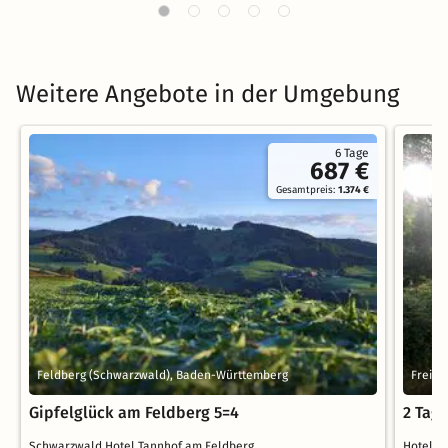
Weitere Angebote in der Umgebung
6 Tage
687 €
Gesamtpreis:
1.374 €
Feldberg (Schwarzwald), Baden-Württemberg
Freibu
Gipfelglück am Feldberg 5=4
2 Tag
Schwarzwald Hotel Tannhof am Feldberg
Hotel D