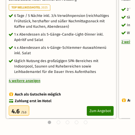
TOP WELLNESSHOTEL
2025
2 Ta
6 Tage / 5 Nächte inkl. 3/4 Verwöhnpension (reichhaltiges
tägl
Frühstück, herzhafter und süßer Nachmittagssnack mit
Inkl.
Kaffee und Kuchen, Abendessen)
WLA
1 x Abendessen als 5-Gänge-Candle-Light-Dinner inkl.
Apéritif und Salat
2 weite
4 x Abendessen als 4-Gänge-Schlemmer-Auswahlmenü
inkl. Salat
täglich Nutzung des großzügigen SPA-Bereiches mit
Indoorpool, Saunen und Ruhebereichen sowie
Leihbademantel für die Dauer Ihres Aufenthaltes
4 weitere anzeigen
Auch als Gutschein möglich
Auch
Zahlung erst im Hotel
4.6
Zum Angebot
/5.0