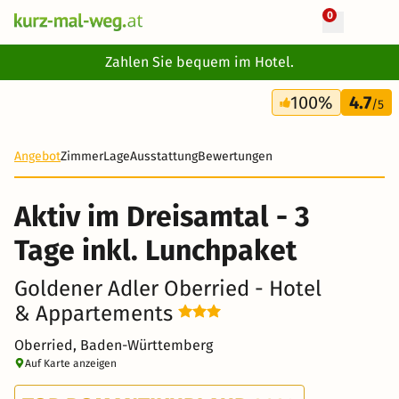
0
+ 28 Fotos
Zahlen Sie bequem im Hotel.
3 Tage
100%
4.7
252 €
/5
-29%
Angebot
Zimmer
Lage
Ausstattung
Bewertungen
Aktiv im Dreisamtal - 3
Tage inkl. Lunchpaket
Goldener Adler Oberried - Hotel
& Appartements
Oberried, Baden-Württemberg
Auf Karte anzeigen