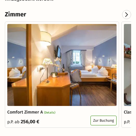
Zimmer
Comfort Zimmer A
Class
(Details)
Zur Buchung
256,00 €
p.P. ab
p.P. a