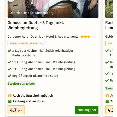
Oberried, Baden-Württemberg
Oberr
Genuss im Duett - 3 Tage inkl.
Radeln
Weinbegleitung
Lunch
Goldener Adler Oberried - Hotel & Appartements
Goldene
TOP ROMANTIKURLAUB
2024
TOP RO
3 Tage / 2 Nächte inkl. täglich reichhaltiges
3 Tag
Frühstücksbuffet
Früh
1 x 4-Gang-Abendmenü inkl. Weinbegleitung
tägl
Ihre
1 x 3-Gang-Abendmenü inkl. Weinbegleitung
1 x L
Begrüßungsdrink am Anreisetag
Begr
2 weitere anzeigen
3 weite
Auch als Gutschein möglich
Auch
Zahlung erst im Hotel
Zahl
4.7
4.7
Zum Angebot
/5.0
/