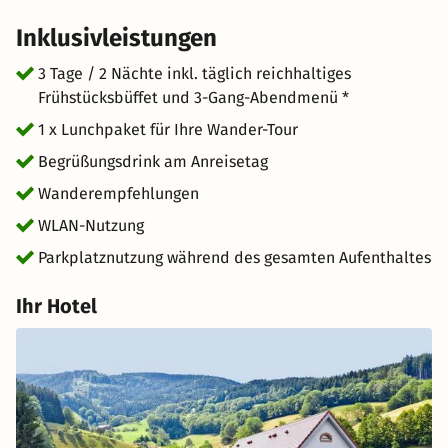
Aufenthalt über einen Mittwoch wird Ihnen der Preis vom
Inklusivleistungen
Abendessen gutgeschrieben. Das Abendessen kann an
diesen Tagen in Restaurants in der Nähe eingenommen
3 Tage / 2 Nächte inkl. täglich reichhaltiges
werden.
Frühstücksbüffet und 3-Gang-Abendmenü *
1 x Lunchpaket für Ihre Wander-Tour
Begrüßungsdrink am Anreisetag
Wanderempfehlungen
WLAN-Nutzung
Parkplatznutzung während des gesamten Aufenthaltes
Ihr Hotel