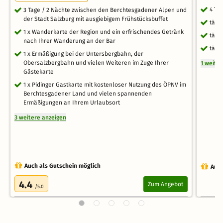
4 Ta
3 Tage / 2 Nächte zwischen den Berchtesgadener Alpen und
der Stadt Salzburg mit ausgiebigem Frühstücksbuffet
tägl
1 x Wanderkarte der Region und ein erfrischendes Getränk
tägl
nach Ihrer Wanderung an der Bar
tägl
1 x Ermäßigung bei der Untersbergbahn, der
Obersalzbergbahn und vielen Weiteren im Zuge Ihrer
1 weite
Gästekarte
1 x Pidinger Gastkarte mit kostenloser Nutzung des ÖPNV im
Berchtesgadener Land und vielen spannenden
Ermäßigungen an Ihrem Urlaubsort
3 weitere anzeigen
Auch als Gutschein möglich
Auch
4.4
Zum Angebot
/5.0