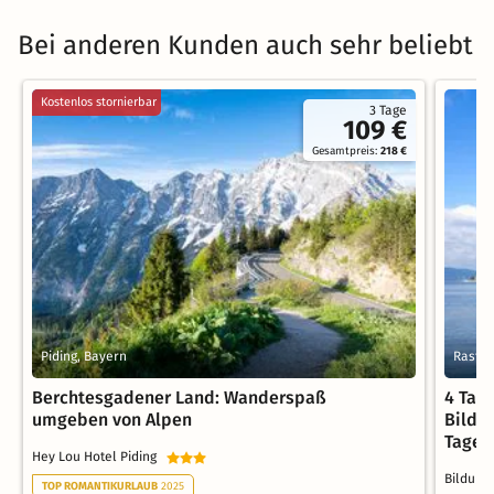
Bei anderen Kunden auch sehr beliebt
Kostenlos stornierbar
3 Tage
109 €
Gesamtpreis:
218 €
Piding, Bayern
Rastat
Berchtesgadener Land: Wanderspaß
4 Tag
umgeben von Alpen
Bildu
Tagen
Hey Lou Hotel Piding
Bildung
TOP ROMANTIKURLAUB
2025