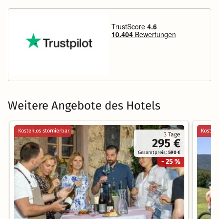
Weitere Angebote des Hotels
Kostenlos stornierbar
Kostenl
3 Tage
295 €
Gesamtpreis:
590 €
- 25 %