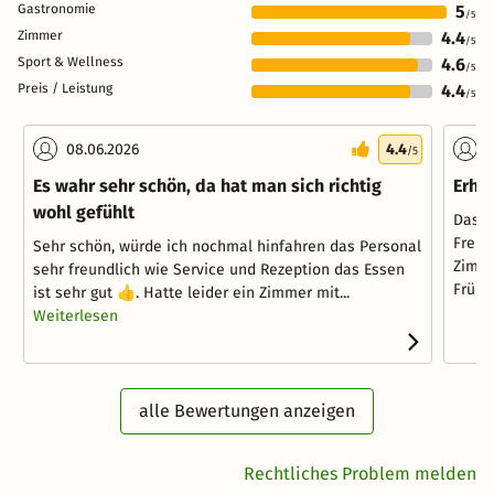
Gastronomie
5
/5
Zimmer
4.4
/5
Sport & Wellness
4.6
/5
Preis / Leistung
4.4
/5
08.06.2026
4.4
0
/5
Es wahr sehr schön, da hat man sich richtig
Erho
wohl gefühlt
Das H
Freun
Sehr schön, würde ich nochmal hinfahren das Personal
Zimme
sehr freundlich wie Service und Rezeption das Essen
Frühst
ist sehr gut 👍. Hatte leider ein Zimmer mit...
Weiterlesen
alle Bewertungen anzeigen
Rechtliches Problem melden