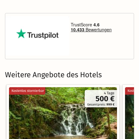
Weitere Angebote des Hotels
Kostenlos stornierbar
Kostenl
4 Tage
500 €
Gesamtpreis:
999 €