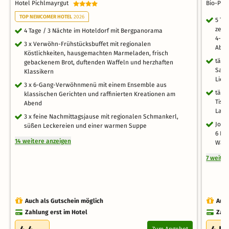
Hotel Pichlmayrgut
Bio-Pen
TOP NEWCOMER HOTEL
2026
5 Ta
zert
4 Tage / 3 Nächte im Hoteldorf mit Bergpanorama
4-Ga
3 x Verwöhn-Frühstücksbuffet mit regionalen
Aben
Köstlichkeiten, hausgemachten Marmeladen, frisch
tägl
gebackenem Brot, duftenden Waffeln und herzhaften
Saun
Klassikern
Lieg
3 x 6-Gang-Verwöhnmenü mit einem Ensemble aus
tägl
klassischen Gerichten und raffinierten Kreationen am
Tisc
Abend
Lage
3 x feine Nachmittagsjause mit regionalen Schmankerl,
Joke
süßen Leckereien und einer warmen Suppe
6 Be
14 weitere anzeigen
Wand
7 weite
Auch als Gutschein möglich
Auch
Zahlung erst im Hotel
Zahl