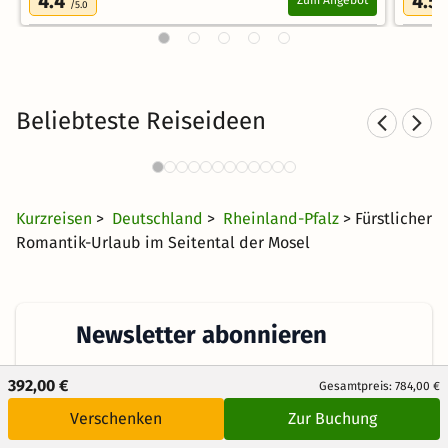
4.4
4.5
Zum Angebot
/5.0
Beliebteste Reiseideen
Romantische Hotels in der Eifel
47 Angebote
90 €
ab
Kurzreisen
>
Deutschland
>
Rheinland-Pfalz
> Fürstlicher
Romantik-Urlaub im Seitental der Mosel
Newsletter abonnieren
Erhalte die besten und neuesten Deals direkt
392,00 €
Gesamtpreis: 784,00 €
ins Postfach
Verschenken
Zur Buchung