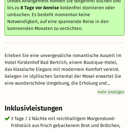
Dieses Arrangement können Sie sorgenfrei buchen und
bis zu
8 Tage vor Anreise
kostenfrei stornieren oder
umbuchen. Es besteht momentan keine
Notwendigkeit, auf eine spannende Reise in den
kommenden Monaten zu verzichten.
Erleben Sie eine unvergessliche romantische Auszeit im
Hotel Fürstenhof Bad Bertrich, einem Boutique-Hotel,
das klassische Eleganz mit modernem Komfort vereint.
Gelegen im idyllischen Seitental der Mosel erwartet Sie
eine wunderschöne Umgebung, die Erholung und
Naturgenuss in perfekter Harmonie bietet. Lassen Sie
mehr anzeigen
sich von der Schönheit der Eifel und Moselregion
verzaubern und genießen Sie die Ruhe und den Charme
Inklusivleistungen
dieses außergewöhnlichen Ortes. Ein Aufenthalt im Hotel
Fürstenhof Bad Bertrich ist die perfekte Wahl für Paare,
3 Tage / 2 Nächte mit reichhaltigem Morgenstund-
die eine Kombination aus Natur, Entspannung und
Frühstück aus frisch gebackenem Brot und Brötchen,