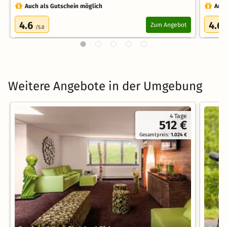
Auch als Gutschein möglich
Auch
4.6
4.6
Zum Angebot
/5.0
Weitere Angebote in der Umgebung
4 Tage
512 €
Gesamtpreis:
1.024 €