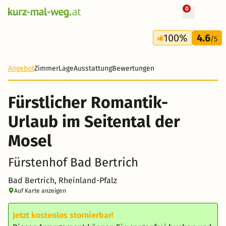
0
+ 10 Fotos
3 Tage
100%
4.6
392 €
/5
Angebot
Zimmer
Lage
Ausstattung
Bewertungen
Fürstlicher Romantik-
Urlaub im Seitental der
Mosel
Fürstenhof Bad Bertrich
Bad Bertrich, Rheinland-Pfalz
Auf Karte anzeigen
Jetzt kostenlos stornierbar!