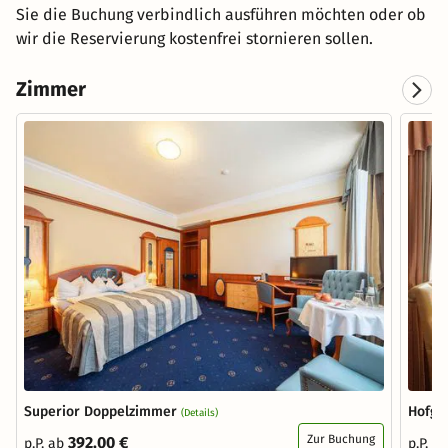
Sie die Buchung verbindlich ausführen möchten oder ob
wir die Reservierung kostenfrei stornieren sollen.
Zimmer
Superior Doppelzimmer
Hofga
(Details)
Zur Buchung
392,00 €
p.P. ab
p.P. a