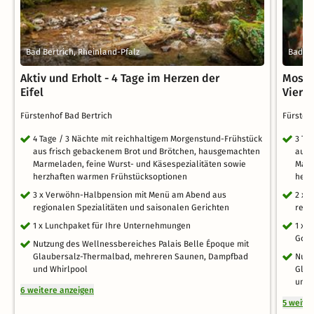
Bad Bertrich, Rheinland-Pfalz
Bad Be
Aktiv und Erholt - 4 Tage im Herzen der
Mosel 
Eifel
Vierb
Fürstenhof Bad Bertrich
Fürsten
4 Tage / 3 Nächte mit reichhaltigem Morgenstund-Frühstück
3 Ta
aus frisch gebackenem Brot und Brötchen, hausgemachten
aus 
Marmeladen, feine Wurst- und Käsespezialitäten sowie
Marm
herzhaften warmen Frühstücksoptionen
herz
3 x Verwöhn-Halbpension mit Menü am Abend aus
2 x 
regionalen Spezialitäten und saisonalen Gerichten
regi
1 x Lunchpaket für Ihre Unternehmungen
1 x 
Good
Nutzung des Wellnessbereiches Palais Belle Époque mit
Glaubersalz-Thermalbad, mehreren Saunen, Dampfbad
Nutz
und Whirlpool
Glau
und 
6 weitere anzeigen
5 weite