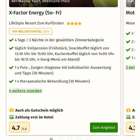
Bernkastel-Kues, Rheinland-Pfalz
Cochem
X-Factor Energy (So- Fr)
Motor
LifeStyle Resort Zum Kurfürsten
Moselst
TOP WELLNESSHOTEL
2024
3 Ta
4 Tage / 3 Nächte in der gewählten Zimmerkategorie
2 x 
täglich Vollpension (Frühstück, Snackbuffet täglich von
2 x 
13:30 Uhr bis 15:00 Uhr, Kuchenbuffet täglich von 14:00 Uhr
1 x 
bis 16:15 Uhr, 4-Gang-Menü am Abend)
5 weite
1 x Puls-, Zungen-Diagnose mit individueller Auswertung
und Tipps (30 Minuten)
1 x therapeutische Behandlung (30 Minuten)
4 weitere anzeigen
Auch als Gutschein möglich
Auch
Zahlung erst im Hotel
Zahl
4.7
4.3
Zum Angebot
/5.0
/