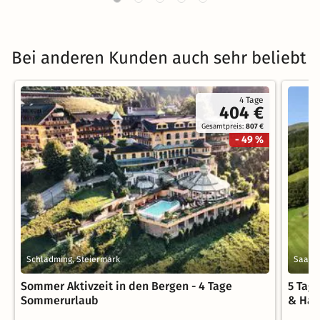
Bei anderen Kunden auch sehr beliebt
4 Tage
404 €
Gesamtpreis:
807 €
- 49 %
Schladming, Steiermark
Saalba
Sommer Aktivzeit in den Bergen - 4 Tage
5 Tag
Sommerurlaub
& Hal